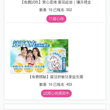
【免費試吃】實心蛋捲 窗花綻放｜彌月禮盒
數量: 10 已報名: 502
11篇心得
【免費體驗】森活舒敏兒童益生菌
數量: 10 已報名: 453
試用心得撰寫中