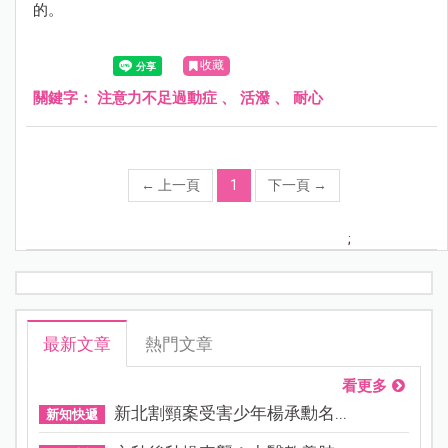
的。
收藏
關鍵字：
注意力不足過動症
、
活潑
、
耐心
←
上一頁
1
下一頁
→
;
最新文章
熱門文章
看更多
新北割頸案受害少年楊承勳名...
新知快遞