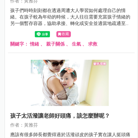
作者：黃雅芬
孩子們時時刻刻都在透過周遭大人學習如何處理自己的情
緒。在孩子較為年幼的時候，大人往往需要充當孩子情緒的
另一個暫存容器，協助承接、轉化或安全並適當地疏通至他
處，好讓情緒的整體破壞性降至最低。另一方面，大人也是
收藏
孩子們的教練，透過身教與言教，孩子們將逐漸熟悉該如何
面對並處理自身情緒，進而發展出一套最適合自己的方式，
關鍵字：
情緒
、
親子關係
、
生氣
、
求救
幫助自己更能面對未來的挑戰。
孩子太活潑讓老師好頭痛，該怎麼辦呢？
作者：黃雅芬
應該有很多師長都覺得過於活潑頑皮的孩子實在讓人挺頭痛