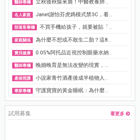
立秋後秋燥來襲！中醫教養肺...
醫師專欄
Janet謝怡芬虎媽模式禁3C，看...
名人家庭
不買手機給孩子，就要被貼「...
部落客專欄
為什麼不想或不敢生二胎？這8...
家庭關係
0.05%阿托品近視控制眼藥水納...
寶貝健康
晚婚晚育是無法改變的現實，...
醫師專欄
小說家青竹酒產後成半植物人...
產後照護
守護寶寶的黃金睡眠：為什麼...
專家專欄
試用募集
看更多