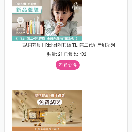
【試用募集】Richell利其爾 T.L.I第二代乳牙刷系列
數量: 21 已報名: 432
21篇心得