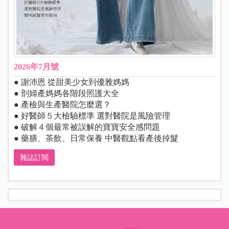
2026年7月號
● 謝沛恩 從甜美少女到優雅媽媽
● 剖婦產媽媽各階段照護大全
● 產檢與生產醫院怎麼選？
● 好醫師５大檢驗標準 選對醫院是風險管理
● 破解４個最常被誤解的寶寶安全感問題
● 藥膳、茶飲、日常保養 中醫觀點看產後掉髮
雜誌訂閱