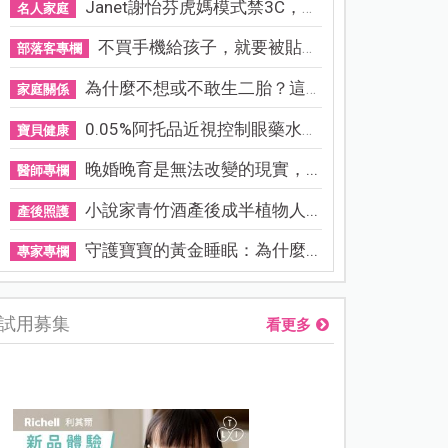
Janet謝怡芬虎媽模式禁3C，看...
名人家庭
不買手機給孩子，就要被貼「...
部落客專欄
為什麼不想或不敢生二胎？這8...
家庭關係
0.05%阿托品近視控制眼藥水納...
寶貝健康
晚婚晚育是無法改變的現實，...
醫師專欄
小說家青竹酒產後成半植物人...
產後照護
守護寶寶的黃金睡眠：為什麼...
專家專欄
試用募集
看更多