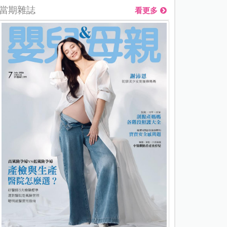
當期雜誌
看更多