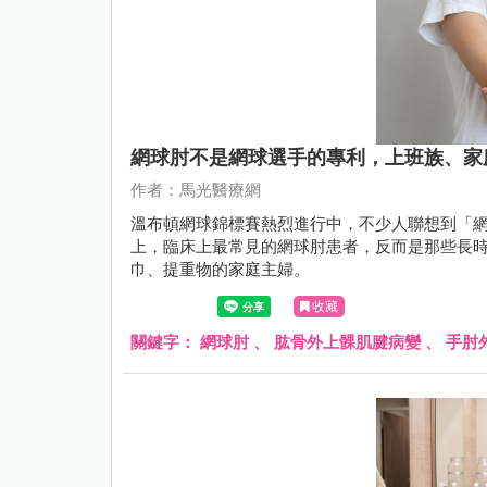
網球肘不是網球選手的專利，上班族、家
作者：馬光醫療網
溫布頓網球錦標賽熱烈進行中，不少人聯想到「網
上，臨床上最常見的網球肘患者，反而是那些長時
巾、提重物的家庭主婦。
收藏
關鍵字：
網球肘
、
肱骨外上髁肌腱病變
、
手肘