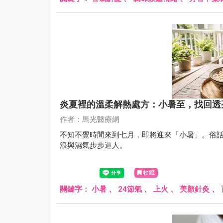
炎夏裡的溫柔解熱處方：小暑至，找回透
作者：馬光醫療網
不知不覺時間來到七月，即將迎來「小暑」。俗
浪與濕氣步步逼人。
收藏
關鍵字：
小暑
、
24節氣
、
上火
、
美顏針灸
、