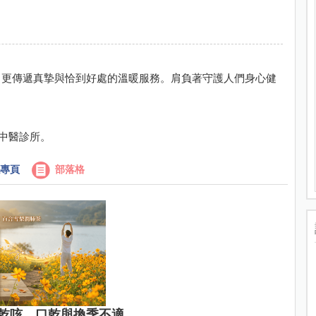
，更傳遞真摯與恰到好處的溫暖服務。肩負著守護人們身心健
家中醫診所。
專頁
部落格
乾咳、口乾與換季不適