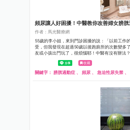
頻尿讓人好困擾！中醫教你改善婦女膀胱
作者：馬光醫療網
55歲的李小姐，來到門診困擾的說：「以前工作
受，但我發現在超過50歲以後跑廁所的次數變多
友或小孩出門玩了，很煩惱耶！中醫有沒有辦法
藥和針灸後，李小姐跑廁所的頻率改善許多，再
收藏
關鍵字：
膀胱過動症
、
頻尿
、
急迫性尿失禁
、