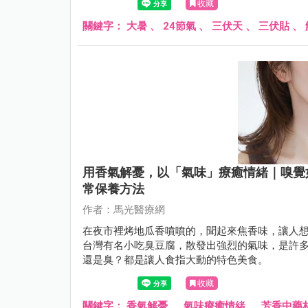
收藏
關鍵字：
大暑
、
24節氣
、
三伏天
、
三伏貼
、
用香氣解憂，以「氣味」療癒情緒｜嗅覺
常保養方法
作者：馬光醫療網
在夜市裡烤地瓜香噴噴的，聞起來焦香味，讓人
台灣有名小吃臭豆腐，散發出強烈的氣味，是許
還是臭？都是讓人食指大動的特色美食。
收藏
關鍵字：
香氣解憂
、
氣味療癒情緒
、
芳香中藥