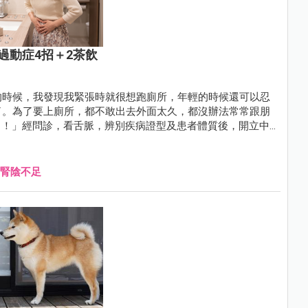
過動症4招＋2茶飲
的時候，我發現我緊張時就很想跑廁所，年輕的時候還可以忍
了。為了要上廁所，都不敢出去外面太久，都沒辦法常常跟朋
？！」經問診，看舌脈，辨別疾病證型及患者體質後，開立中
也不用擔心出門太久的問題了。
腎陰不足