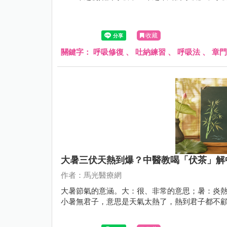
收藏
關鍵字：
呼吸修復
、
吐納練習
、
呼吸法
、
章門
大暑三伏天熱到爆？中醫教喝「伏茶」解
作者：馬光醫療網
大暑節氣的意涵。大：很、非常的意思；暑：炎熱
小暑無君子，意思是天氣太熱了，熱到君子都不