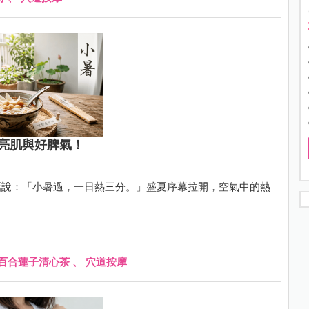
亮肌與好脾氣！
話說：「小暑過，一日熱三分。」盛夏序幕拉開，空氣中的熱
百合蓮子清心茶
、
穴道按摩