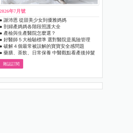
2026年7月號
● 謝沛恩 從甜美少女到優雅媽媽
● 剖婦產媽媽各階段照護大全
● 產檢與生產醫院怎麼選？
● 好醫師５大檢驗標準 選對醫院是風險管理
● 破解４個最常被誤解的寶寶安全感問題
● 藥膳、茶飲、日常保養 中醫觀點看產後掉髮
雜誌訂閱