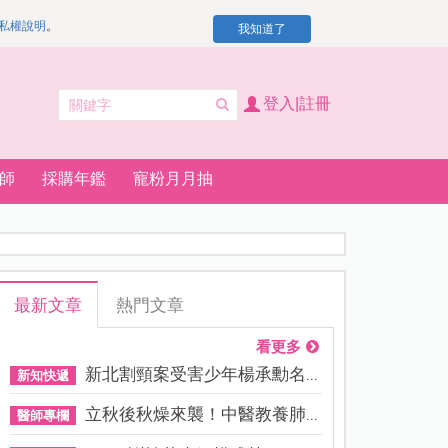
私權說明
。
我知道了
登入|註冊
師
採購年鑑
寵粉月月抽
最新文章
熱門文章
看更多
新北割頸案受害少年楊承勳名...
新知快遞
立秋後秋燥來襲！中醫教養肺...
醫師專欄