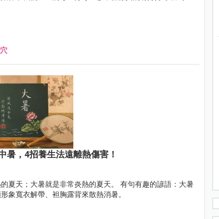
穴
中暑，4招養生法遠離熱傷害！
的夏天；大暑就是非常炎熱的夏天。 有句有趣的諺語：大暑
顧形象寬衣解帶、袒胸露背來散熱消暑。