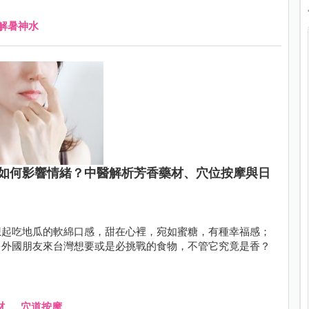
解暑神水
如何影響情緒？中醫解析芳香藥材、穴位按摩與日
想起吃地瓜的軟綿口感，甜在心裡，宛如蜜糖，有種幸福感；
多外國朋友來台灣想要或是必挑戰的食物，不管它究竟是香？
材
、
穴道按摩