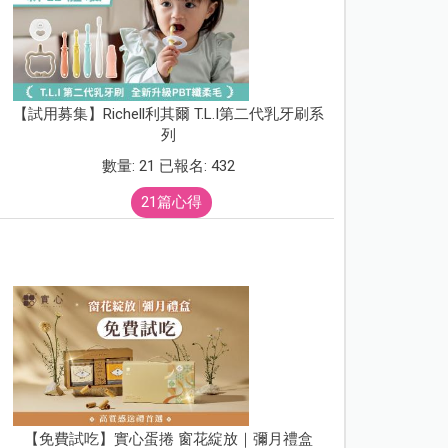
【試用募集】Richell利其爾 T.L.I第二代乳牙刷系
列
數量: 21 已報名: 432
21篇心得
【免費試吃】實心蛋捲 窗花綻放｜彌月禮盒