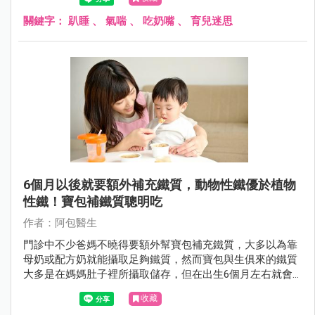
關鍵字：
趴睡
、
氣喘
、
吃奶嘴
、
育兒迷思
6個月以後就要額外補充鐵質，動物性鐵優於植物
性鐵！寶包補鐵質聰明吃
作者：阿包醫生
門診中不少爸媽不曉得要額外幫寶包補充鐵質，大多以為靠
母奶或配方奶就能攝取足夠鐵質，然而寶包與生俱來的鐵質
大多是在媽媽肚子裡所攝取儲存，但在出生6個月左右就會
消耗殆盡，這時就須從食物中攝取鐵質，以下來說說如何幫
收藏
寶包聰明補鐵。