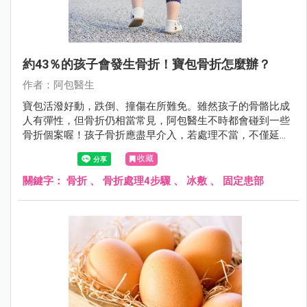
約43％的孩子會發生骨折！寶包骨折怎麼辦？
作者：阿包醫生
寶包活潑好動，跌倒、撞傷在所難免。雖然孩子的骨骼比成
人有彈性，但骨折仍相當常見，阿包醫生不時都會碰到一些
骨折個案喔！孩子骨折應盡早介入，若處理不當，不僅延誤
治療，還可能影響骨骼發育與日常生活。
收藏
關鍵字：
骨折
、
骨折處理4步驟
、
冰敷
、
固定患部