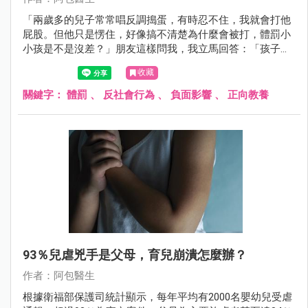
「兩歲多的兒子常常唱反調搗蛋，有時忍不住，我就會打他
屁股。但他只是愣住，好像搞不清楚為什麼會被打，體罰小
小孩是不是沒差？」朋友這樣問我，我立馬回答：「孩子都
知道喔！千萬不要小看孩子的能力和記憶。」這次要來跟大
收藏
家聊聊體罰對孩子的影響。
關鍵字：
體罰
、
反社會行為
、
負面影響
、
正向教養
93％兒虐兇手是父母，育兒崩潰怎麼辦？
作者：阿包醫生
根據衛福部保護司統計顯示，每年平均有2000名嬰幼兒受虐