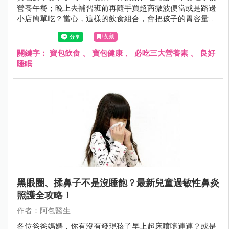
營養午餐；晚上去補習班前再隨手買超商微波便當或是路邊
小店簡單吃？當心，這樣的飲食組合，會把孩子的胃容量佔
滿，也無法多攝取營養價值更高的食物。
收藏
關鍵字：
寶包飲食
、
寶包健康
、
必吃三大營養素
、
良好
睡眠
黑眼圈、揉鼻子不是沒睡飽？最新兒童過敏性鼻炎
照護全攻略！
作者：阿包醫生
各位爸爸媽媽，你有沒有發現孩子早上起床噴嚏連連？或是