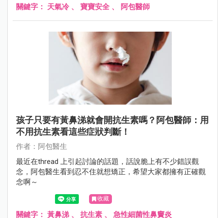
關鍵字：
天氣冷
、
寶寶安全
、
阿包醫師
孩子只要有黃鼻涕就會開抗生素嗎？阿包醫師：用
不用抗生素看這些症狀判斷！
作者：阿包醫生
最近在thread 上引起討論的話題，話說脆上有不少錯誤觀
念，阿包醫生看到忍不住就想矯正，希望大家都擁有正確觀
念啊～
收藏
關鍵字：
黃鼻涕
、
抗生素
、
急性細菌性鼻竇炎