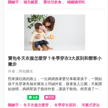
關鍵字：
補充鐵質
、
嬰幼兒飲食
、
補鐵聰明吃
寶包冬天衣服怎麼穿？冬季穿衣3大原則和禦寒小
撇步
作者：阿包醫生
熙來攘往路的路上，一位媽媽推著嬰兒車載著孩子，一開始
孩子先穿著長袖衣褲加上羽絨外套，接著進入公園，天氣開
始放晴，媽媽幫孩子脫掉外套，讓孩子散熱。然而過了一會
兒，天空雲層開始變厚，媽媽又趕緊幫孩子套上外套，就這
收藏
樣媽媽幫孩子穿脫衣服來回不下5～6次，旁人看了都累了。
關鍵字：
冬天衣服怎麼穿
、
冬季穿衣原則
、
洋蔥式穿法