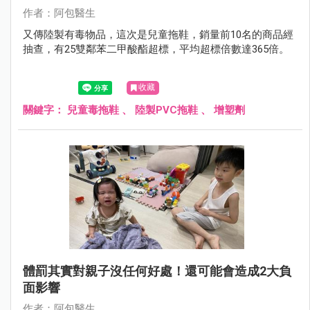
作者：阿包醫生
又傳陸製有毒物品，這次是兒童拖鞋，銷量前10名的商品經
抽查，有25雙鄰苯二甲酸酯超標，平均超標倍數達365倍。
收藏
關鍵字：
兒童毒拖鞋
、
陸製PVC拖鞋
、
增塑劑
體罰其實對親子沒任何好處！還可能會造成2大負
面影響
作者：阿包醫生