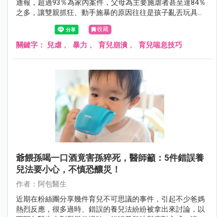
通報，超過93％為家內案件，父母為主要施虐者甚至達84％
之多，讓雙親抓狂、動手施暴的原因往往是孩子亂丟玩具、
不睡覺等事。
收藏
關鍵字：
兒虐
、
暴力
、
育兒崩潰
、
育兒喘息技巧
爺餵孫喝一口酒竟害孫猝死，醫師籲：5件錯誤養
兒法要小心，不慎恐釀災！
作者：阿包醫生
近期在粉絲團分享幾件育兒不可思議的事件，引起不少爸媽
熱烈反應，很多過時、錯誤的養兒法紛紛被拿出來討論，以