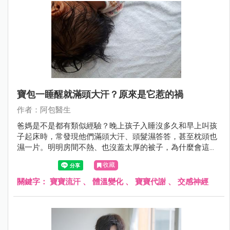
寶包一睡醒就滿頭大汗？原來是它惹的禍
作者：阿包醫生
爸媽是不是都有類似經驗？晚上孩子入睡沒多久和早上叫孩
子起床時，常發現他們滿頭大汗、頭髮濕答答，甚至枕頭也
濕一片。明明房間不熱、也沒蓋太厚的被子，為什麼會這
樣？
收藏
關鍵字：
寶寶流汗
、
體溫變化
、
寶寶代謝
、
交感神經