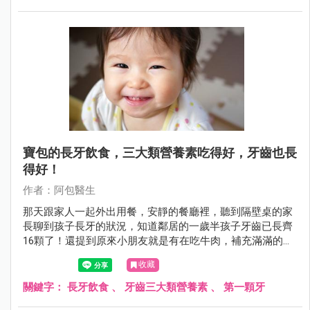
寶包的長牙飲食，三大類營養素吃得好，牙齒也長
得好！
作者：阿包醫生
那天跟家人一起外出用餐，安靜的餐廳裡，聽到隔壁桌的家
長聊到孩子長牙的狀況，知道鄰居的一歲半孩子牙齒已長齊
16顆了！還提到原來小朋友就是有在吃牛肉，補充滿滿的鈣
質，牙才長得好！怎麼…聽起來覺得怪怪的呀！阿包醫生來
收藏
幫大家補充寶包的長牙飲食資訊。
關鍵字：
長牙飲食
、
牙齒三大類營養素
、
第一顆牙