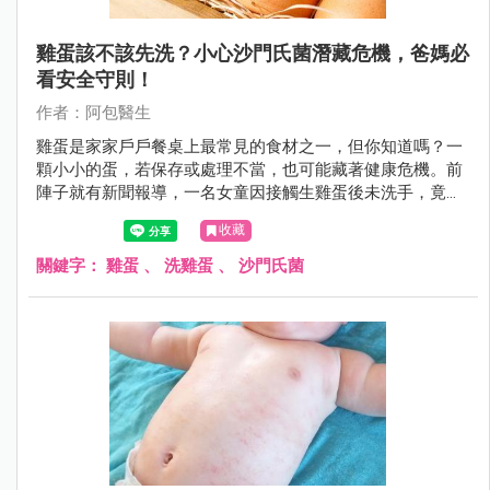
雞蛋該不該先洗？小心沙門氏菌潛藏危機，爸媽必
看安全守則！
作者：阿包醫生
雞蛋是家家戶戶餐桌上最常見的食材之一，但你知道嗎？一
顆小小的蛋，若保存或處理不當，也可能藏著健康危機。前
陣子就有新聞報導，一名女童因接觸生雞蛋後未洗手，竟感
染沙門氏菌高燒不退，讓許多爸媽聞之色變。到底雞蛋該怎
收藏
麼挑、怎麼洗、怎麼煮，才能吃得安心？今天就帶大家一起
把「雞蛋安全守則」好好學起來！
關鍵字：
雞蛋
、
洗雞蛋
、
沙門氏菌