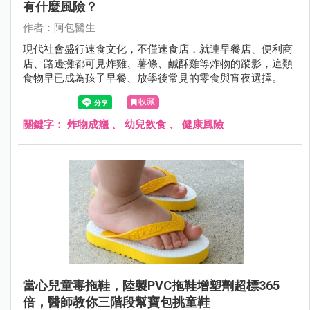
有什麼風險？
作者：阿包醫生
現代社會盛行速食文化，不僅速食店，就連早餐店、便利商
店、路邊攤都可見炸雞、薯條、鹹酥雞等炸物的蹤影，這類
食物早已成為孩子早餐、放學後常見的零食與宵夜選擇。
收藏
關鍵字：
炸物成癮
、
幼兒飲食
、
健康風險
當心兒童毒拖鞋，陸製PVC拖鞋增塑劑超標365
倍，醫師教你三階段幫寶包挑童鞋