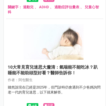
症的兒子，爸媽只能搖頭表示無奈。
關鍵字：
過動兒
、
ADHD
、
過動症評估量表
、
兒童心智
科
10大常見育兒迷思大釐清：氣喘能不能吃冰？趴
睡能不能助頭型好看？醫師告訴你！
作者：阿包醫生
雖然說現在已經是2025年，但門診時仍會遇到不少爸媽詢問
老一代的育兒迷思，以下就來解答。
收藏