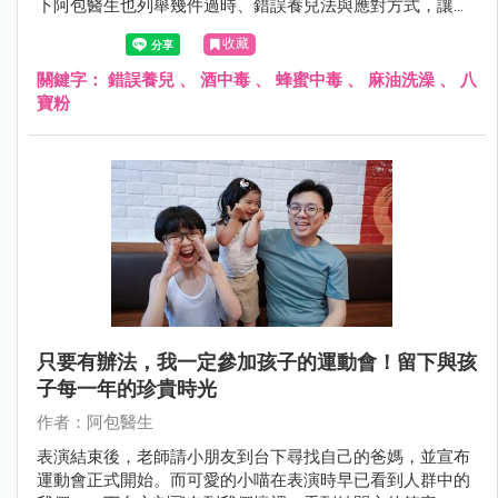
下阿包醫生也列舉幾件過時、錯誤養兒法與應對方式，讓爸
媽拒絕錯誤養育法且不尷尬！
收藏
關鍵字：
錯誤養兒
、
酒中毒
、
蜂蜜中毒
、
麻油洗澡
、
八
寶粉
只要有辦法，我一定參加孩子的運動會！留下與孩
子每一年的珍貴時光
作者：阿包醫生
表演結束後，老師請小朋友到台下尋找自己的爸媽，並宣布
運動會正式開始。而可愛的小喵在表演時早已看到人群中的