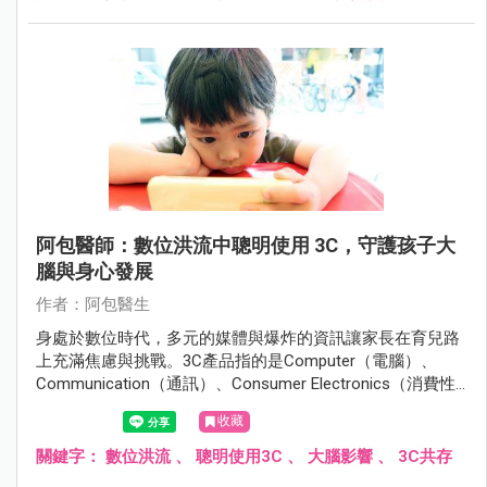
阿包醫師：數位洪流中聰明使用 3C，守護孩子大
腦與身心發展
作者：阿包醫生
身處於數位時代，多元的媒體與爆炸的資訊讓家長在育兒路
上充滿焦慮與挑戰。3C產品指的是Computer（電腦）、
Communication（通訊）、Consumer Electronics（消費性
電子產品），涵蓋了電腦、手機、平板、數位相機、智慧家
收藏
電等眾多產品，以下內文提到的3C產品主要指手機、平板和
電視。
關鍵字：
數位洪流
、
聰明使用3C
、
大腦影響
、
3C共存