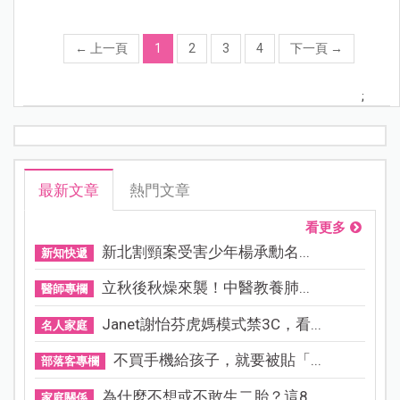
←
上一頁
1
2
3
4
下一頁
→
;
最新文章
熱門文章
看更多
新北割頸案受害少年楊承勳名...
新知快遞
立秋後秋燥來襲！中醫教養肺...
醫師專欄
Janet謝怡芬虎媽模式禁3C，看...
名人家庭
不買手機給孩子，就要被貼「...
部落客專欄
為什麼不想或不敢生二胎？這8...
家庭關係