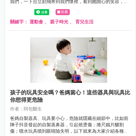
我們，一下台立刻飛奔到我們懷裡，看到她開心的笑容，真
的覺得好在有特別請假參加運動會。
收藏
關鍵字：
運動會
、
親子時光
、
育兒生活
孩子的玩具安全嗎？爸媽當心！這些器具與玩具比
你想得更危險
作者：阿包醫生
爸媽自製器具、玩具要小心，危險就隱藏在細節中，比如前
陣子抖音發起的自製蒸鼻器，引起燒燙傷；捲尺鐵片釀割
傷；噴水玩具噴到眼睛險失明，以下就來為大家介紹各種危