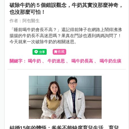
破除牛奶的５個錯誤觀念，牛奶其實沒那麼神奇，
也沒那麼可怕！
作者：阿包醫生
「睡前喝牛奶會長不高？」還記得前陣子在網路上鬧得沸沸
揚揚的牛奶長不高迷思嗎？果真在門診也遇到媽媽詢問了！
今天就來一次破除牛奶的相關迷思。
收藏
關鍵字：
喝牛奶
、
牛奶迷思
、
喝牛奶長高
、
喝牛奶生痰
結婚15年的體悟：爸爸不能缺席育兒生活，育兒