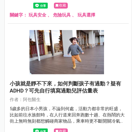
險物品。
收藏
關鍵字：
玩具安全
、
危險玩具
、
玩具選擇
小孩就是靜不下來，如何判斷孩子有過動？疑有
ADHD？可先自行填寫過動兒評估量表
作者：阿包醫生
5歲多的日本小男孩，不論到何處，活動力都非常的旺盛，
比如前往水族館時，在人行道來回奔跑數十趟、在熱鬧的大
街上無時無刻都想觸碰商家物品，乘車時更不斷開關冷氣
口、車窗和玩垃圾，讓全車乘客都很困擾，面對疑似有過動
收藏