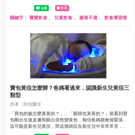
食物美味，所以改不掉，結果演變成常常脹氣或肚子痛。
收藏
關鍵字：
寶寶飲食
、
兒童飲食
、
腸胃不適
、
飲食壞習慣
寶包黃疸怎麼辦？爸媽看過來，認識新生兒黃疸三
類型
作者：阿包醫生
「寶包的臉怎麼黃黃的？」、「眼睛也黃黃的？」當看到寶
包剛出生後皮膚和眼白突然變黃色，相信爸媽都會很緊張，
這可能是新生兒黃疸，而這個病症在新生兒中非常常見，透
過醫師評估檢查必要時接受照光治療，大多不會有後遺症。