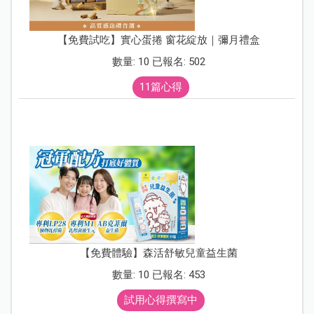
【免費試吃】實心蛋捲 窗花綻放｜彌月禮盒
數量: 10 已報名: 502
11篇心得
【免費體驗】森活舒敏兒童益生菌
數量: 10 已報名: 453
試用心得撰寫中