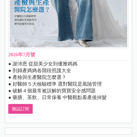
2026年7月號
● 謝沛恩 從甜美少女到優雅媽媽
● 剖婦產媽媽各階段照護大全
● 產檢與生產醫院怎麼選？
● 好醫師５大檢驗標準 選對醫院是風險管理
● 破解４個最常被誤解的寶寶安全感問題
● 藥膳、茶飲、日常保養 中醫觀點看產後掉髮
雜誌訂閱