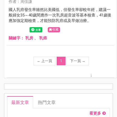
作者：周佳謙
國人乳癌發生率雖然比美國低，但發生率卻較年經，建議一
般婦女35～40歲間應作一次乳房超音波等基本檢查，41歲後
應加強定期檢查，才能預防乳癌或及早做治療。
收藏
關鍵字：
乳房
、
乳癌
←
上一頁
1
下一頁
→
;
最新文章
熱門文章
看更多