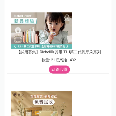
【試用募集】Richell利其爾 T.L.I第二代乳牙刷系列
數量: 21 已報名: 432
21篇心得