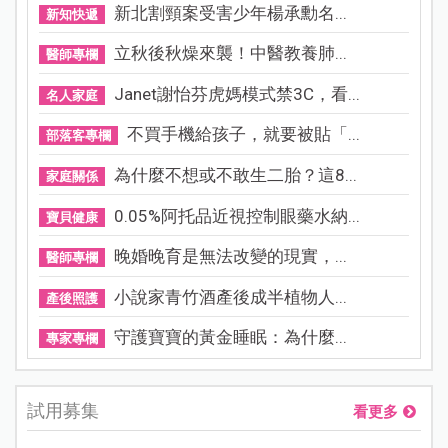
新北割頸案受害少年楊承勳名...
新知快遞
立秋後秋燥來襲！中醫教養肺...
醫師專欄
Janet謝怡芬虎媽模式禁3C，看...
名人家庭
不買手機給孩子，就要被貼「...
部落客專欄
為什麼不想或不敢生二胎？這8...
家庭關係
0.05%阿托品近視控制眼藥水納...
寶貝健康
晚婚晚育是無法改變的現實，...
醫師專欄
小說家青竹酒產後成半植物人...
產後照護
守護寶寶的黃金睡眠：為什麼...
專家專欄
試用募集
看更多