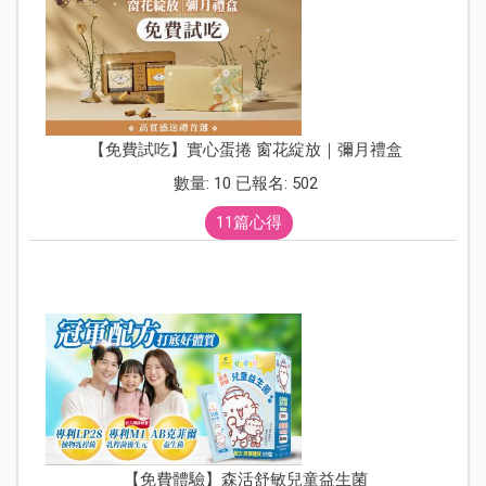
【免費試吃】實心蛋捲 窗花綻放｜彌月禮盒
數量: 10 已報名: 502
11篇心得
【免費體驗】森活舒敏兒童益生菌