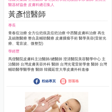
醫器材協會 ⽪膚科總召集⼈
黃彥愷醫師
專長
青春痘治療 全⽅位疤痕及痘疤治療 中⻄醫⽪膚科治療 再⽣
及細胞醫療 整合及輔助醫療 ⽪膚腫瘤⼿術 醫學美容(雷射光
療、電⾳波、微整型)
學經歷
⾺偕醫院⽪膚科主治醫師/總醫師 澄清醫院美容醫學中⼼ 主
治醫師 台灣⽪膚美容外科 醫師 台灣光電雷射學會 醫師 台灣
輔助醫學醫學會 醫師 韓國延世⼤學⽪膚外科進修
粉絲專頁
部落格