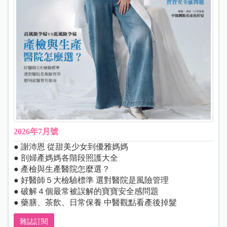
2026年7月號
● 謝沛恩 從甜美少女到優雅媽媽
● 剖婦產媽媽各階段照護大全
● 產檢與生產醫院怎麼選？
● 好醫師５大檢驗標準 選對醫院是風險管理
● 破解４個最常被誤解的寶寶安全感問題
● 藥膳、茶飲、日常保養 中醫觀點看產後掉髮
雜誌訂閱