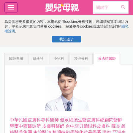
Toggle
navigation
為提供您更多優質的內容，本網站使用cookies分析技術。若繼續閱覽本網站內
容，即表示您同意我們使用 cookies， 關於更多cookies資訊請閱讀我們的
隱私
權說明
。
我知道了
醫師專欄
婦產科
小兒科
其他分科
黃彥愷醫師
中華⺠國⽪膚科專科醫師 健眾細胞⽣醫⽪膚科總顧問醫師
聖璽中⻄醫診所 ⽪膚科醫師 台中諾⾙爾眼科⽪膚科 院長 維
格醫美集團 主治醫師 黎明技術學院化妝品學系 講師 亞洲⽣