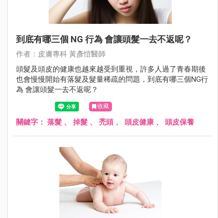
到底有哪三個 NG 行為 會讓頭髮一去不返呢？
作者：⽪膚專科 黃彥愷醫師
頭髮及頭皮的健康也越來越受到重視，許多人過了青春期後
也會慢慢開始有落髮及髮量稀疏的問題，到底有哪三個NG行
為 會讓頭髮一去不返呢？
收藏
關鍵字：
落髮
、
掉髮
、
禿頭
、
頭皮健康
、
頭皮保養