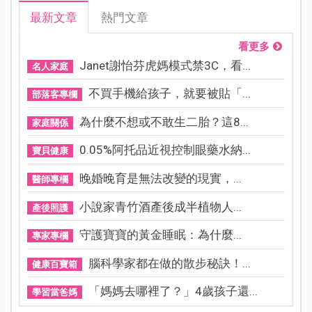
最新文章
熱門文章
看更多
Janet謝怡芬虎媽模式禁3C，看...
名人家庭
不買手機給孩子，就要被貼「...
部落客專欄
為什麼不想或不敢生二胎？這8...
家庭關係
0.05%阿托品近視控制眼藥水納...
寶貝健康
晚婚晚育是無法改變的現實，...
醫師專欄
小說家青竹酒產後成半植物人...
產後照護
守護寶寶的黃金睡眠：為什麼...
專家專欄
腦科學家都在做的散步秘訣！...
健康百寶箱
「媽媽去哪裡了？」4歲孩子還...
學習當爸媽