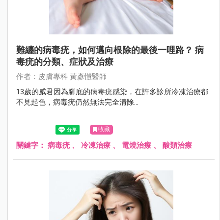
難纏的病毒疣，如何邁向根除的最後一哩路？ 病
毒疣的分類、症狀及治療
作者：⽪膚專科 黃彥愷醫師
13歲的威君因為腳底的病毒疣感染，在許多診所冷凍治療都
不見起色，病毒疣仍然無法完全清除...
收藏
關鍵字：
病毒疣
、
冷凍治療
、
電燒治療
、
酸類治療