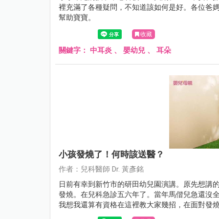
裡充滿了各種疑問，不知道該如何是好。各位爸
幫助寶寶。
收藏
關鍵字：
中耳炎
、
嬰幼兒
、
耳朵
小孩發燒了！何時該送醫？
作者：兒科醫師 Dr. 黃彥銘
日前有幸到新竹市的研田幼兒園演講。原先想講的
發燒。在兒科急診五六年了。當年馬偕兒急還沒
我想我還算有資格在這裡教大家幾招，在面對發