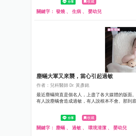
收藏
關鍵字：
發燒
、
生病
、
嬰幼兒
塵蟎大軍又來襲，當心引起過敏
作者：兒科醫師 Dr. 黃彥銘
最近塵蟎簡直是個名人，上盡了各大媒體的版面
有人說塵螨會造成過敏，有人說根本不會。那到
收藏
關鍵字：
塵蟎
、
過敏
、
環境清潔
、
嬰幼兒