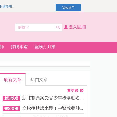
私權說明
。
我知道了
登入|註冊
師
採購年鑑
寵粉月月抽
最新文章
熱門文章
看更多
新北割頸案受害少年楊承勳名...
新知快遞
立秋後秋燥來襲！中醫教養肺...
醫師專欄