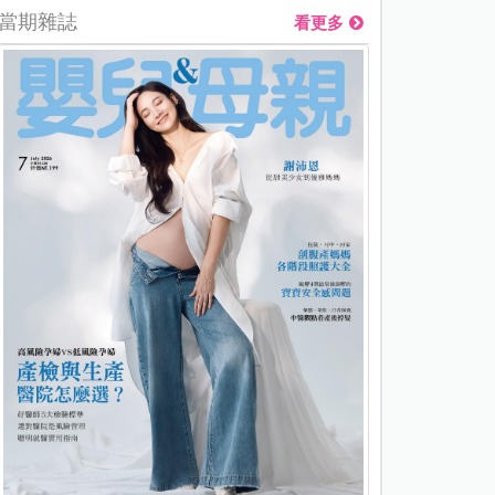
當期雜誌
看更多