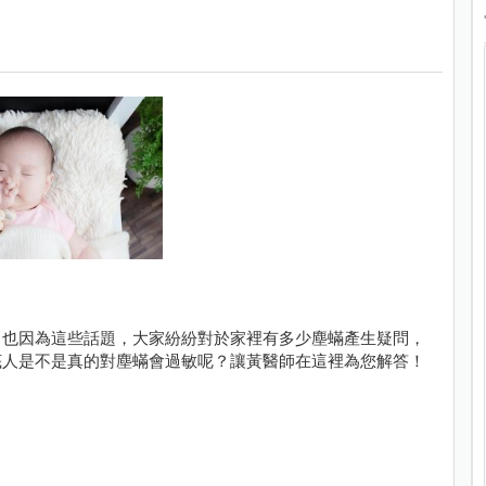
。也因為這些話題，大家紛紛對於家裡有多少塵蟎產生疑問，
底人是不是真的對塵蟎會過敏呢？讓黃醫師在這裡為您解答！