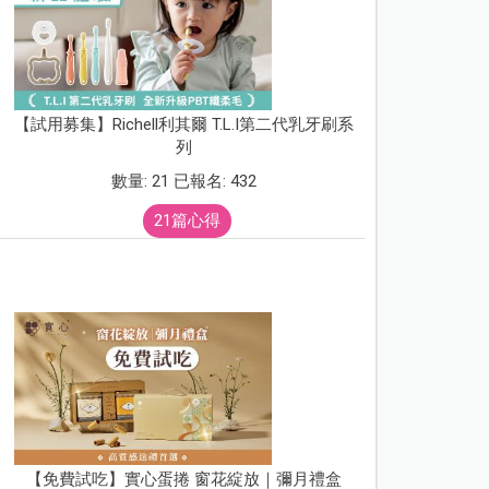
【試用募集】Richell利其爾 T.L.I第二代乳牙刷系
列
數量: 21 已報名: 432
21篇心得
【免費試吃】實心蛋捲 窗花綻放｜彌月禮盒