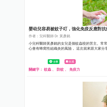
嬰幼兒容易被蚊子叮，強化免疫反應對抗
作者：兒科醫師 Dr. 黃彥銘
小兒科醫師黃彥銘的女兒是個蚊蟲咬的苦主。常
心會有蜂窩性組織炎的風險， 這次就來跟大家分
收藏
關鍵字：
蚊蟲
、
防蚊
、
免疫力