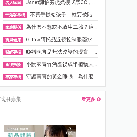
Janet謝怡芬虎媽模式禁3C，看...
名人家庭
不買手機給孩子，就要被貼「...
部落客專欄
為什麼不想或不敢生二胎？這8...
家庭關係
0.05%阿托品近視控制眼藥水納...
寶貝健康
晚婚晚育是無法改變的現實，...
醫師專欄
小說家青竹酒產後成半植物人...
產後照護
守護寶寶的黃金睡眠：為什麼...
專家專欄
試用募集
看更多