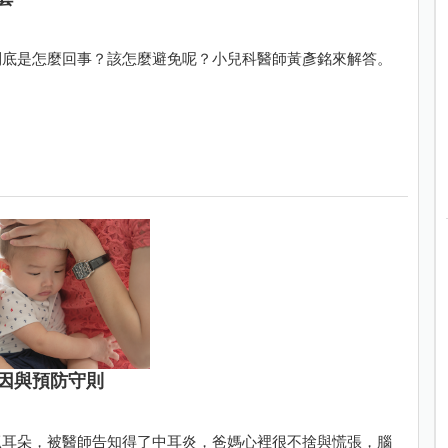
到底是怎麼回事？該怎麼避免呢？小兒科醫師黃彥銘來解答。
因與預防守則
抓耳朵，被醫師告知得了中耳炎，爸媽心裡很不捨與慌張，腦