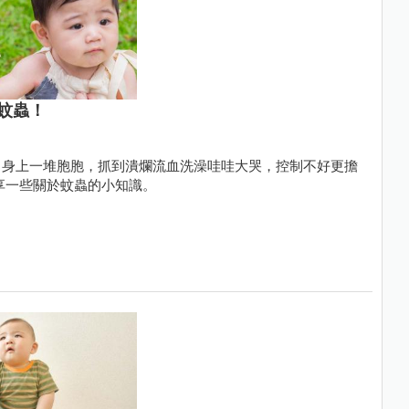
蚊蟲！
常身上一堆胞胞，抓到潰爛流血洗澡哇哇大哭，控制不好更擔
享一些關於蚊蟲的小知識。