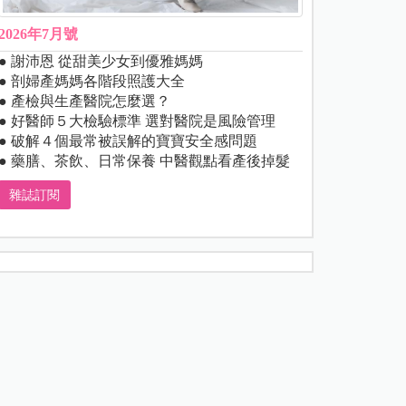
2026年7月號
● 謝沛恩 從甜美少女到優雅媽媽
● 剖婦產媽媽各階段照護大全
● 產檢與生產醫院怎麼選？
● 好醫師５大檢驗標準 選對醫院是風險管理
● 破解４個最常被誤解的寶寶安全感問題
● 藥膳、茶飲、日常保養 中醫觀點看產後掉髮
雜誌訂閱