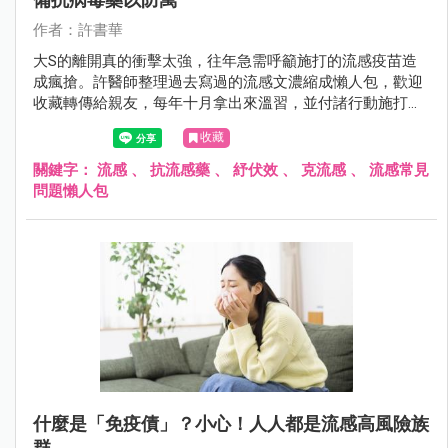
作者：許書華
大S的離開真的衝擊太強，往年急需呼籲施打的流感疫苗造
成瘋搶。許醫師整理過去寫過的流感文濃縮成懶人包，歡迎
收藏轉傳給親友，每年十月拿出來溫習，並付諸行動施打
吧！
收藏
關鍵字：
流感
、
抗流感藥
、
紓伏效
、
克流感
、
流感常見
問題懶人包
什麼是「免疫債」？小心！人人都是流感高風險族
群