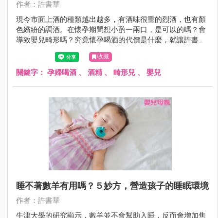
作者：許書華
現今市面上酒的種類越出越多，有酒味很重的烈酒，也有顏
色繽紛的調酒。在懷孕期間想小酌一兩口，是可以的嗎？會
導致嬰兒畸形嗎？究竟懷孕喝酒的代價是什麼，就讓許書華
醫師來告訴妳。
收藏
關鍵字：
孕婦喝酒
、
酒精
、
畸形兒
、
嬰兒
睡不著數羊有用嗎？５妙方，營造孩子的睡眠環境
作者：許書華
牛津大學的研究顯示，數羊並不會幫助入睡，反而會增加焦