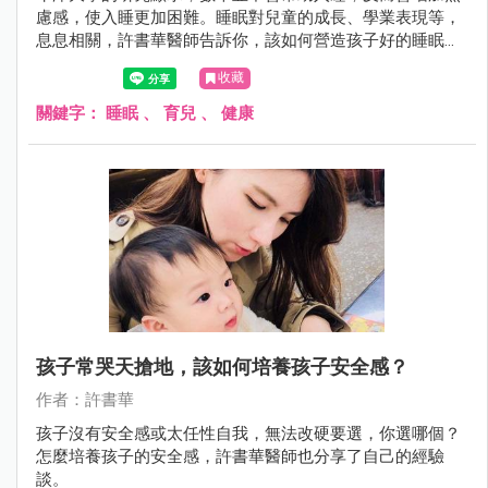
慮感，使入睡更加困難。睡眠對兒童的成長、學業表現等，
息息相關，許書華醫師告訴你，該如何營造孩子好的睡眠環
境。
收藏
關鍵字：
睡眠
、
育兒
、
健康
孩子常哭天搶地，該如何培養孩子安全感？
作者：許書華
孩子沒有安全感或太任性自我，無法改硬要選，你選哪個？
怎麼培養孩子的安全感，許書華醫師也分享了自己的經驗
談。