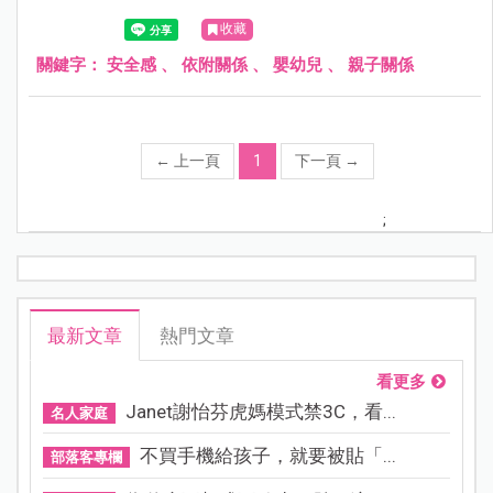
收藏
關鍵字：
安全感
、
依附關係
、
嬰幼兒
、
親子關係
←
上一頁
1
下一頁
→
;
最新文章
熱門文章
看更多
Janet謝怡芬虎媽模式禁3C，看...
名人家庭
不買手機給孩子，就要被貼「...
部落客專欄