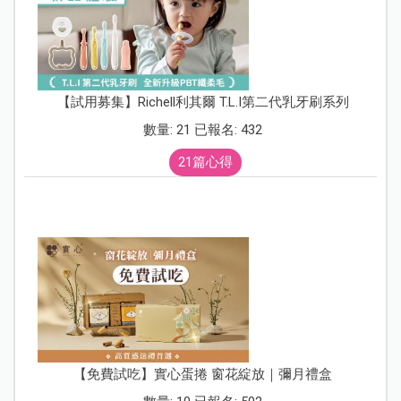
【試用募集】Richell利其爾 T.L.I第二代乳牙刷系列
數量: 21 已報名: 432
21篇心得
【免費試吃】實心蛋捲 窗花綻放｜彌月禮盒