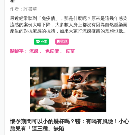
作者：許書華
最近經常聽到「免疫債」，那是什麼呢？原來是這幾年感染
流感的案例大幅下降，大多數人身上都沒有因為自然感染而
產生的對抗流感的抗體，如果大家打流感疫苗的意願也低
落，在多數人都沒有對抗流感抗體的情況下，就可能要面對
收藏
免疫債的發生。
關鍵字：
流感
、
免疫債
、
疫苗
懷孕期間可以小酌幾杯嗎？醫：有喝有風險！小心
胎兒有「這三種」缺陷