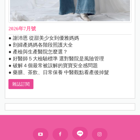
2026年7月號
● 謝沛恩 從甜美少女到優雅媽媽
● 剖婦產媽媽各階段照護大全
● 產檢與生產醫院怎麼選？
● 好醫師５大檢驗標準 選對醫院是風險管理
● 破解４個最常被誤解的寶寶安全感問題
● 藥膳、茶飲、日常保養 中醫觀點看產後掉髮
雜誌訂閱