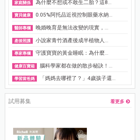
為什麼不想或不敢生二胎？這8...
家庭關係
0.05%阿托品近視控制眼藥水納...
寶貝健康
晚婚晚育是無法改變的現實，...
醫師專欄
小說家青竹酒產後成半植物人...
產後照護
守護寶寶的黃金睡眠：為什麼...
專家專欄
腦科學家都在做的散步秘訣！...
健康百寶箱
「媽媽去哪裡了？」4歲孩子還...
學習當爸媽
試用募集
看更多