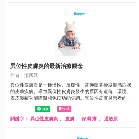
異位性皮膚炎的最新治療觀念
作者：湯國廷
異位性皮膚炎是一種慢性、反覆性、常伴隨著極度癢感症狀
的皮膚疾病。導致異位性皮膚炎發生的原因有遺傳、環境、
表皮障蔽功能障礙和免疫功能失調。異位性皮膚炎患者的皮
膚角質層因為fillaggrin（一種存在於人體表皮中的蛋白質）
收藏
缺陷、神經醯胺（ceremide）降低，導致皮膚的表皮障蔽功
能缺損、保水能力差、表皮上的細菌過度增生，讓過敏原易
關鍵字：
異位性皮膚炎
、
皮膚
、
保濕.癢
、
過敏原
滲透而引起過敏發炎反應，皮膚因而產生乾癢的現象。而因
為癢而搔抓，往往會刺激破壞皮膚，使得問題更加嚴重，造
成惡性循環。