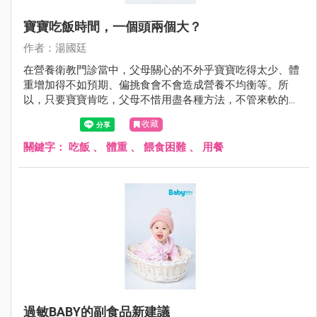
寶寶吃飯時間，一個頭兩個大？
作者：湯國廷
在營養衛教門診當中，父母關心的不外乎寶寶吃得太少、體
重增加得不如預期、偏挑食會不會造成營養不均衡等。所
以，只要寶寶肯吃，父母不惜用盡各種方法，不管來軟的或
是來硬的，甚至仿效老萊子娛親（只是這回對象是自己寶
收藏
寶）。但有些方法可能第一次有效，久了就失效，甚至造成
反效果，看到飯端出來就跑給父母追或緊閉雙唇。
關鍵字：
吃飯
、
體重
、
餵食困難
、
用餐
過敏BABY的副食品新建議