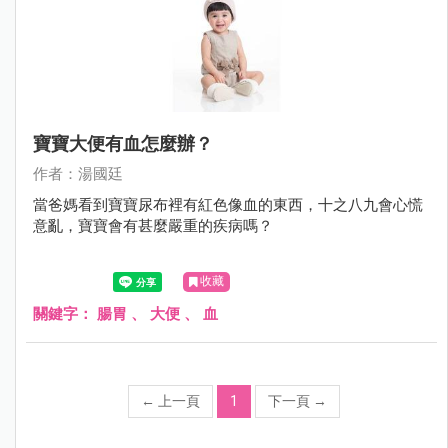
寶寶大便有血怎麼辦？
作者：湯國廷
當爸媽看到寶寶尿布裡有紅色像血的東西，十之八九會心慌
意亂，寶寶會有甚麼嚴重的疾病嗎？
收藏
關鍵字：
腸胃
、
大便
、
血
←
上一頁
1
下一頁
→