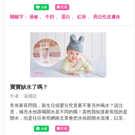
生了過敏症狀。
收藏
關鍵字：
過敏
、
牛奶
、
蛋白
、
紅疹
、
異位性皮膚炎
寶寶缺水了嗎？
作者：湯國廷
常有家長問我，新生兒或嬰兒究竟要不要另外喝水？請注
意，補充水份跟喝開水是不同的喔！當然我知道家長指的是
開水，但是往往有些網路文章會把水份跟開水混淆，以至於
家長霧裡看花，不知究竟是哪一篇文章說的是對的。
收藏