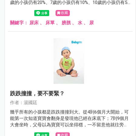
歲的小孩仍有20%、7歲的小孩仍有10%、10歲的小孩仍有5%
會尿床。尿床雖然稱不上什麼嚴重的醫療問題，但對父母或
收藏
小孩而言，尿床這件事，有時卻是沉重的打擊。
關鍵字：
尿床
、
床單
、
膀胱
、
水
、
尿
跌跌撞撞，要不要緊？
作者：湯國廷
幾乎所有的小孩都是跌跌撞撞到大。從4到6個月大開始，可
能第一次知道寶寶會翻身是發現他已經在床底下；7到9個月
大會坐時，父母以為寶寶可以坐得穩，一不留意他就往旁或
後傾倒；1歲剛會走路，搖搖晃晃，一不小心，不是往前就
收藏