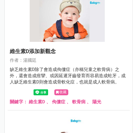
維生素D添加新觀念
作者：湯國廷
缺乏維生素D除了會造成佝僂症（亦稱兒童之軟骨病）之
外，還會造成痙攣、或因延遲牙齒發育而容易造成蛀牙，成
人缺乏維生素D則會造成骨軟化症，也就是成人軟骨病。
收藏
關鍵字：
維生素D
、
佝僂症
、
軟骨病
、
陽光