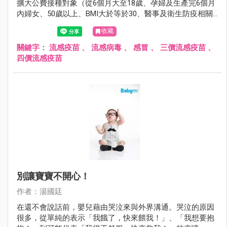
擴大公費接種對象（從6個月大至18歲、孕婦及生產完6個月
內婦女、50歲以上、BMI大於等於30、醫事及衛生防疫相關
人員、禽畜業及動物防疫相關人員、重大傷病患者、居住於
收藏
安養院等長期機構者、罕見疾病者），希望藉由擴大接種，
減少即將而來的流感威脅。
關鍵字：
流感疫苗
、
流感病毒
、
感冒
、
三價流感疫苗
、
四價流感疫苗
別讓寶寶不開心！
作者：湯國廷
在還不會說話前，嬰兒藉由哭泣來與外界溝通。哭泣的原因
很多，從單純的表示「我餓了，快來餵我！」、「我想要抱