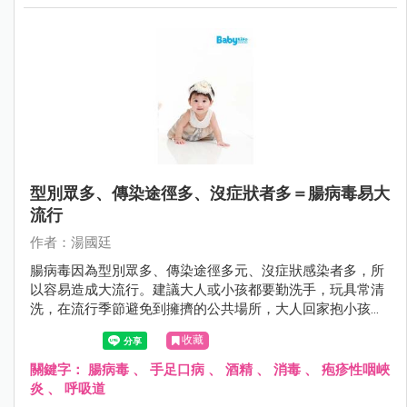
型別眾多、傳染途徑多、沒症狀者多＝腸病毒易大
流行
作者：湯國廷
腸病毒因為型別眾多、傳染途徑多元、沒症狀感染者多，所
以容易造成大流行。建議大人或小孩都要勤洗手，玩具常清
洗，在流行季節避免到擁擠的公共場所，大人回家抱小孩之
前要更衣和洗手，對於家中第二位感染腸病毒患者，因其所
收藏
接受的病毒量往往較高，嚴重度可能提高，更要小心有無重
症前兆。
關鍵字：
腸病毒
、
手足口病
、
酒精
、
消毒
、
疱疹性咽峽
炎
、
呼吸道