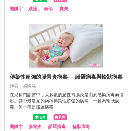
是往後撲倒；更不用說，2歲時爬上爬下，不知天高地厚，
沒有懼高症，很容易從椅子或沙發上摔下來。
關鍵字：
跌撞
、
頭部
、
寶寶
傳染性超強的腸胃炎病毒──諾羅病毒與輪狀病毒
作者：湯國廷
在兒科門診當中，大多數的急性胃腸炎是由於感染病毒而引
起。其中最常見的兩種傳染性超強的病毒，一種為輪狀病
毒、另一種是諾羅病毒。
收藏
關鍵字：
腸胃炎
、
諾羅病毒
、
輪狀病毒