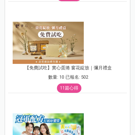
【免費試吃】實心蛋捲 窗花綻放｜彌月禮盒
數量: 10 已報名: 502
11篇心得