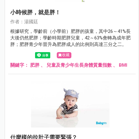
小時候胖，就是胖！
作者：湯國廷
根據研究，學齡前（小學前）肥胖的孩童，其中26～41%長
大後仍然肥胖；學齡時期肥胖兒童，42～63%會轉為成年肥
胖；肥胖青少年晉升為肥胖成人的比例則高達三分之二。
收藏
關鍵字：
肥胖
、
兒童及青少年生長身體質量指數
、
BMI
什麼樣的拉肚子需要緊張？