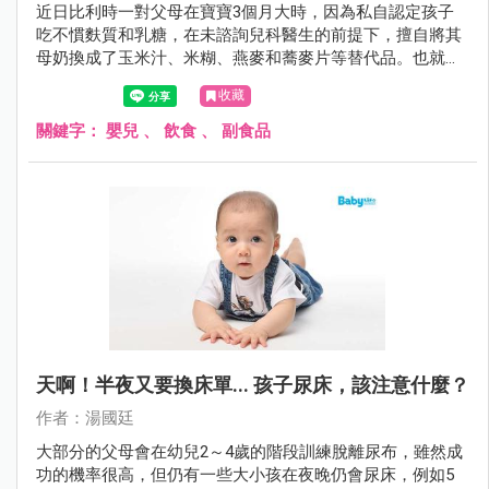
近日比利時一對父母在寶寶3個月大時，因為私自認定孩子
吃不慣麩質和乳糖，在未諮詢兒科醫生的前提下，擅自將其
母奶換成了玉米汁、米糊、燕麥和蕎麥片等替代品。也就是
用植物奶代替母乳對其進行餵養，不料4個月後，寶寶因營
收藏
養不良和嚴重脫水而死亡。
關鍵字：
嬰兒
、
飲食
、
副食品
天啊！半夜又要換床單... 孩子尿床，該注意什麼？
作者：湯國廷
大部分的父母會在幼兒2～4歲的階段訓練脫離尿布，雖然成
功的機率很高，但仍有一些大小孩在夜晚仍會尿床，例如5