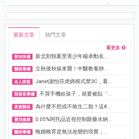
;
最新文章
熱門文章
看更多
新北割頸案受害少年楊承勳名...
新知快遞
立秋後秋燥來襲！中醫教養肺...
醫師專欄
Janet謝怡芬虎媽模式禁3C，看...
名人家庭
不買手機給孩子，就要被貼「...
部落客專欄
為什麼不想或不敢生二胎？這8...
家庭關係
0.05%阿托品近視控制眼藥水納...
寶貝健康
晚婚晚育是無法改變的現實，...
醫師專欄