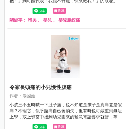
抱！」到可能代表「我很不舒服，快來救我！」的哀嚎。
收藏
關鍵字：
啼哭
、
嬰兒
、
嬰兒腸絞痛
令家長頭痛的小兒慢性腹痛
作者：湯國廷
小孩三不五時喊一下肚子痛，也不知道是孩子是真痛還是假
痛？不理它，似乎腹痛自己會消失，但有時也可嚴重到無法
上學，或上班當中接到幼兒園來的緊急電話要求就醫，等真
正帶小孩到醫院時，他又說不痛了。久而久之，腹痛好像是
收藏