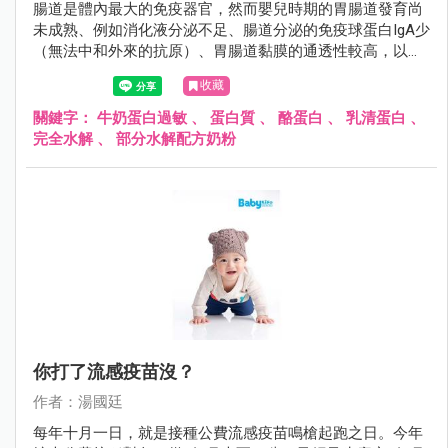
腸道是體內最大的免疫器官，然而嬰兒時期的胃腸道發育尚
未成熟、例如消化液分泌不足、腸道分泌的免疫球蛋白IgA少
（無法中和外來的抗原）、胃腸道黏膜的通透性較高，以上
的種種因素造成外來的過敏原很容易透過腸黏膜進入人體，
收藏
誘發過敏反應。
關鍵字：
牛奶蛋白過敏
、
蛋白質
、
酪蛋白
、
乳清蛋白
、
完全水解
、
部分水解配方奶粉
你打了流感疫苗沒？
作者：湯國廷
每年十月一日，就是接種公費流感疫苗鳴槍起跑之日。今年