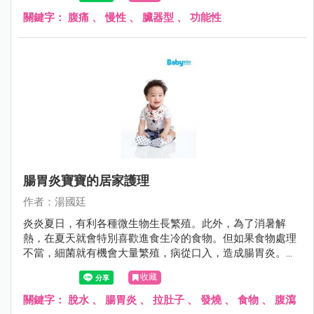
「狼來了」故事中的主角，雖然前幾次醫師都說目前沒問
題，但許多父母又怕因為疏忽大意而延誤病情，搞得一個頭
關鍵字：
腹痛
、
慢性
、
臟器型
、
功能性
兩個大。
腸胃炎寶寶的居家護理
作者：湯國廷
炎炎夏日，有利各種微生物生長繁殖。此外，為了消暑解
熱，在夏天就會特別喜歡進食生冷的食物。但如果食物處理
不當，細菌就有機會大量繁殖，病從口入，造成腸胃炎。腸
胃炎的症狀不外乎嘔吐與腹瀉，其症狀可輕可重，就醫之
收藏
前，如何避免進一步惡化，其實有些撇步。
關鍵字：
脫水
、
腸胃炎
、
拉肚子
、
發燒
、
食物
、
腹瀉