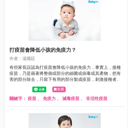
打疫苗會降低小孩的免疫力？
作者：湯國廷
有些家長誤認為打疫苗會降低小孩的免疫力，事實上，接種
疫苗，乃是藉著將整個或部分的細菌或病毒或其產物，把有
害的部分除去，只留下有用的部分製成疫苗，刺激接種者的
免疫系統，使接種者自己能產生危險性低卻類似自染感染的
收藏
免疫反應，也就是產生保護力（主動免疫）。 不可否認的，
預防重於治療。尤其對於傳染病，注射疫苗是抵抗傳染病最
關鍵字：
疫苗
、
免疫力
、
減毒疫苗
、
非活性疫苗
好的方法。