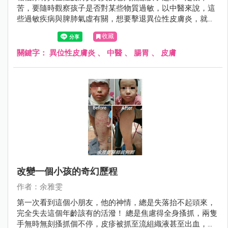
苦，要隨時觀察孩子是否對某些物質過敏，以中醫來說，這
些過敏疾病與脾肺氣虛有關，想要擊退異位性皮膚炎，就要
從照顧腸胃做起，附上一張近日診療的一名小男童，經過3
收藏
個月的持續追蹤治療，皮膚改善許多。
關鍵字：
異位性皮膚炎
、
中醫
、
腸胃
、
皮膚
改變一個小孩的奇幻歷程
作者：余雅雯
第一次看到這個小朋友，他的神情，總是失落抬不起頭來，
完全失去這個年齡該有的活潑！ 總是焦慮得全身搔抓，兩隻
手無時無刻搔抓個不停，皮疹被抓至流組織液甚至出血，四