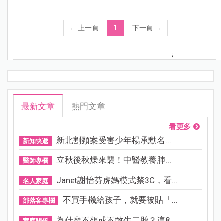
←
上一頁
1
下一頁
→
;
最新文章
熱門文章
看更多
新北割頸案受害少年楊承勳名...
新知快遞
立秋後秋燥來襲！中醫教養肺...
醫師專欄
Janet謝怡芬虎媽模式禁3C，看...
名人家庭
不買手機給孩子，就要被貼「...
部落客專欄
為什麼不想或不敢生二胎？這8...
家庭關係