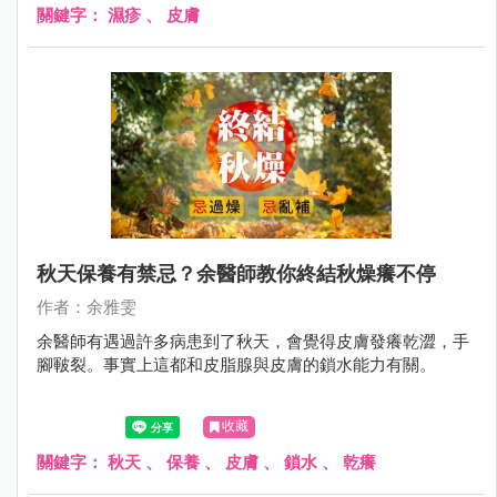
關鍵字：
濕疹
、
皮膚
秋天保養有禁忌？余醫師教你終結秋燥癢不停
作者：余雅雯
余醫師有遇過許多病患到了秋天，會覺得皮膚發癢乾澀，手
腳皸裂。事實上這都和皮脂腺與皮膚的鎖水能力有關。
收藏
關鍵字：
秋天
、
保養
、
皮膚
、
鎖水
、
乾癢