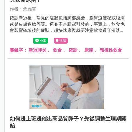
作者：余雅雯
確診新冠後，常見的症狀包括肺部感染，腸胃道便秘或腹瀉
或是皮膚過敏等等。這並不是新冠引發的，事實上，飲食也
會影響確診後的症狀，想快速康復就要注意飲食遵守清淡好
消化原則。另外，也不能因爲隔離期結束就報復性飲食，食
收藏
復經常在病後報復性飲食中發生。
關鍵字：
新冠肺炎
、
飲食
、
確診
、
康復
、
報復性飲食
如何邊上班邊催出高品質卵子？先從調整生理期開
始