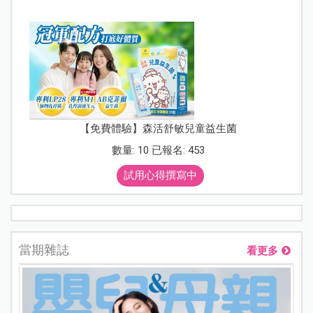
【免費體驗】森活舒敏兒童益生菌
數量: 10 已報名: 453
試用心得撰寫中
當期雜誌
看更多