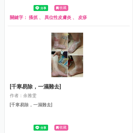
肢及額頭總是包著紗布，母親很心疼的跟我說：在學校都會
收藏
被排斥，很怕別人異樣的眼光……
關鍵字：
搔抓
、
異位性皮膚炎
、
皮疹
[千寒易除，一濕難去]
作者：余雅雯
[千寒易除，一濕難去]
收藏