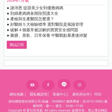
2026年7月號
● 謝沛恩 從甜美少女到優雅媽媽
● 剖婦產媽媽各階段照護大全
● 產檢與生產醫院怎麼選？
● 好醫師５大檢驗標準 選對醫院是風險管理
● 破解４個最常被誤解的寶寶安全感問題
● 藥膳、茶飲、日常保養 中醫觀點看產後掉髮
雜誌訂閱
網站地圖
│
隱私權說明
│
客服中心
│
廣告與合作
|
RSS
婦幼網路股份有限公司 統編：70458331 服務專線：02-8712-5959 | 服
務時間：週一～週五：10:00~17:30
Copyright © 嬰兒與母親. All rights reserved. 版權所有，禁止擅自轉貼