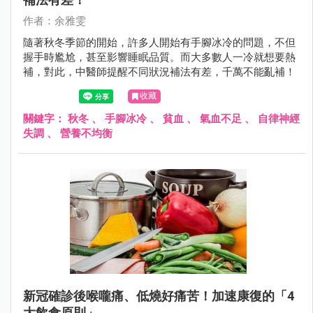
作者：余雅雯
隨著秋冬季節的開始，許多人開始有手腳冰冷的問題，不但
握手時尷尬，甚至影響睡眠品質。而大多數人一冷就想要熱
補，對此，中醫師提醒不同狀況補法有差，千萬不能亂補！
收藏
關鍵字：
秋冬
、
手腳冰冷
、
貧血
、
氣血不足
、
自律神經
失調
、
營養不均衡
新冠確診後喉嚨痛、低燒好痛苦！加速康復的「4
大飲食原則」