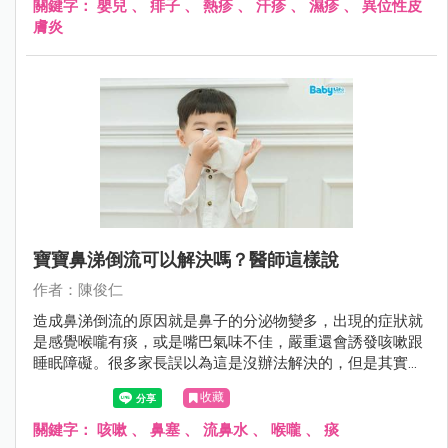
關鍵字：
嬰兒
、
痱子
、
熱疹
、
汗疹
、
濕疹
、
異位性皮
膚炎
寶寶鼻涕倒流可以解決嗎？醫師這樣說
作者：陳俊仁
造成鼻涕倒流的原因就是鼻子的分泌物變多，出現的症狀就
是感覺喉嚨有痰，或是嘴巴氣味不佳，嚴重還會誘發咳嗽跟
睡眠障礙。很多家長誤以為這是沒辦法解決的，但是其實可
以這麼做......
收藏
關鍵字：
咳嗽
、
鼻塞
、
流鼻水
、
喉嚨
、
痰