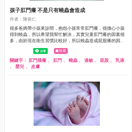
孩子肛門癢 不是只有蟯蟲會造成
作者：陳俊仁
很多爸媽帶小孩來診間，抱怨小孩常常肛門癢，很擔心小孩
得到蟯蟲，所以希望我幫忙解決，其實兒童肛門癢的因素很
多，由於現在衛生習慣比較好，所以蟯蟲造成屁股癢的因
素，已經不常看到了。
收藏
關鍵字：
肛門搔癢
、
肛門
、
蟯蟲
、
過敏
、
屁股
、
乳液
、
嬰兒
、
皮膚