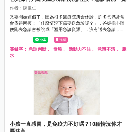
作者：陳俊仁
又要開始連假了，因為很多醫療院所會休診，許多爸媽常常
會覺得困擾：「什麼情況下需要送急診呢？」，爸媽擔心隨
便跑去急診會被說成「濫用急診資源」，沒有送去急診，又
怕延誤小孩病情，所以就陷入兩難。
收藏
關鍵字：
急診判斷
、
發燒
、
活動力不佳
、
意識不清
、
脫
水
小孩一直感冒，是免疫力不好嗎？10種情況你才
要注意