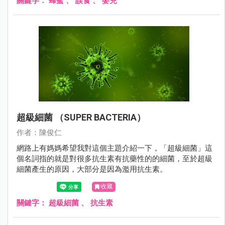
關鍵字：
蜂蜜
、
誤食
、
嬰兒
超級細菌 （SUPER BACTERIA）
作者：陳俊仁
網路上有媽媽希望我對這個主題介紹一下，「超級細菌」這
個名詞指的就是對很多抗生素有抗藥性的的細菌，至於超級
細菌產生的原因，大部分是因為濫用抗生素。
收藏
關鍵字：
超級細菌
、
抗生素