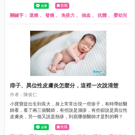
流感疫苗以後，隨機分成兩組，一組四到六小時吃退燒藥，
收藏
一組完全都不吃退燒藥，之後抽血檢驗身體產生的抗體量，
發現不管有沒有吃退燒藥，兩組兒童產生的抗體數量並沒有
關鍵字：
退燒
、
發燒
、
免疫力
、
抽血
、
抗體
、
嬰幼兒
明顯差別。
痱子、異位性皮膚炎怎麼分，這裡一次說清楚
作者：陳俊仁
小寶寶從出生到長大，身上常常出現一些疹子，有時帶給醫
師看，看了兩三個醫師，有些說是濕疹，有些卻說是異位性
皮膚炎，另一個又說是熱疹，到底哪個醫師才是對的啊？
收藏