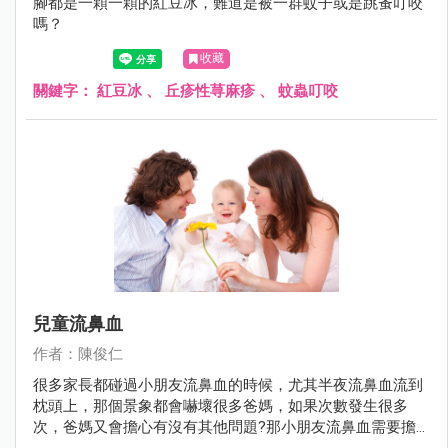
腳都是一顆一顆的紅豆冰，難道是被一群蚊子或是跳蚤叮咬
嗎？
收藏
關鍵字：
紅豆冰
、
丘疹性荨麻疹
、
蚊蟲叮咬
兒童流鼻血
作者：陳俊仁
很多家長都碰過小朋友流鼻血的時候，尤其半夜流鼻血流到
枕頭上，那個景象都會嚇壞很多爸媽，如果次數發生很多
次，爸媽又會擔心有沒有其他問題?那小朋友流鼻血需要擔