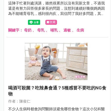
這陣子忙著到處演講，雖然很累所以沒有寫新文章，不過我
還是有努力回答很多家長的問題，沒想到連續好幾個媽媽因
為不能哺育母乳，感到很內疚，寫信問了我好多問題，其中
也有媽媽因此出現憂鬱傾向，我趁空檔寫下我的看法。
收藏
關鍵字：
母奶
、
母乳
、
哺乳
、
過敏
、
生病
喝酒可殺菌？吃辣鼻會通？5種感冒不要吃的NG食
物
作者：陳俊仁
不少人生病時都會詢問醫師須避免哪些食物？這次小兒科醫