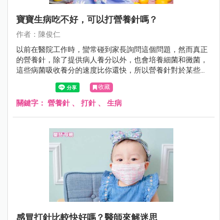
寶寶生病吃不好，可以打營養針嗎？
作者：陳俊仁
以前在醫院工作時，蠻常碰到家長詢問這個問題，然而真正
的營養針，除了提供病人養分以外，也會培養細菌和黴菌，
這些病菌吸收養分的速度比你還快，所以營養針對於某些人
來說並不是補品，很可能反而是「毒藥」。
收藏
關鍵字：
營養針
、
打針
、
生病
感冒打針比較快好嗎？醫師來解迷思