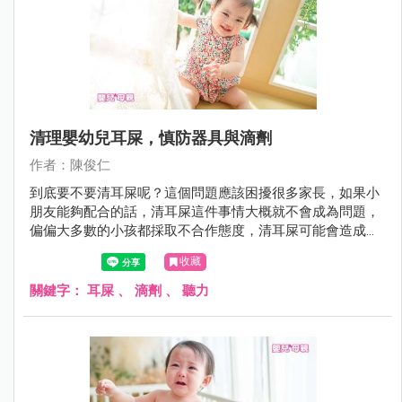
清理嬰幼兒耳屎，慎防器具與滴劑
作者：陳俊仁
到底要不要清耳屎呢？這個問題應該困擾很多家長，如果小
朋友能夠配合的話，清耳屎這件事情大概就不會成為問題，
偏偏大多數的小孩都採取不合作態度，清耳屎可能會造成受
傷，所以爸媽就困擾了。很多醫師都跟爸媽說；「不需要清
收藏
耳屎，耳屎會自己排出」。
關鍵字：
耳屎
、
滴劑
、
聽力