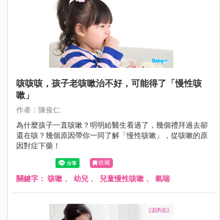
咳咳咳，孩子老咳嗽治不好，可能得了「慢性咳
嗽」
作者：陳俊仁
為什麼孩子一直咳嗽？明明給醫生看過了，幾個禮拜過去卻
還在咳？幾個原因帶你一同了解「慢性咳嗽」，從咳嗽的原
因對症下藥！
收藏
關鍵字：
咳嗽
、
幼兒
、
兒童慢性咳嗽
、
氣喘