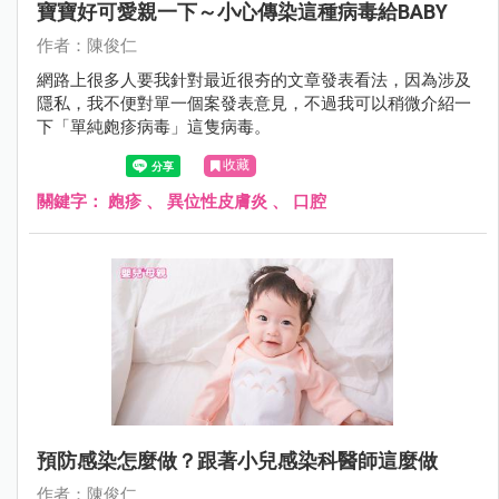
寶寶好可愛親一下～小心傳染這種病毒給BABY
作者：陳俊仁
網路上很多人要我針對最近很夯的文章發表看法，因為涉及
隱私，我不便對單一個案發表意見，不過我可以稍微介紹一
下「單純皰疹病毒」這隻病毒。
收藏
關鍵字：
皰疹
、
異位性皮膚炎
、
口腔
預防感染怎麼做？跟著小兒感染科醫師這麼做
作者：陳俊仁