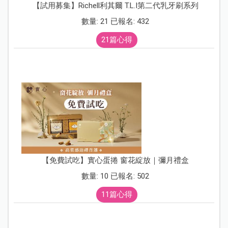
【試用募集】Richell利其爾 T.L.I第二代乳牙刷系列
數量: 21 已報名: 432
21篇心得
【免費試吃】實心蛋捲 窗花綻放｜彌月禮盒
數量: 10 已報名: 502
11篇心得