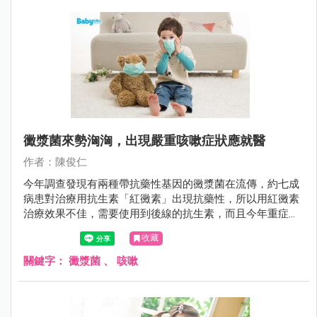
黴漿菌來勢洶洶，出現嚴重咳嗽症狀應就醫
作者：陳俊仁
今年調查發現有兩種帶抗藥性基因的黴漿菌在流傳，約七成
病患對治療用抗生素「紅黴素」出現抗藥性，所以用紅黴素
治療效果不佳，需要使用到後線的抗生素，而且今年重症的
病患也增加，可能會進入大流行期，家長要多注意。
收藏
關鍵字：
黴漿菌
、
咳嗽