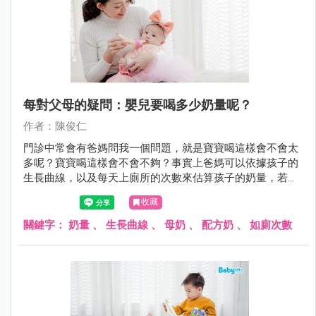
每對父母的疑問：嬰兒要喝多少奶量呢？
作者：陳俊仁
門診中常會有爸媽問我一個問題，就是寶寶喝這樣會不會太
多呢？寶寶喝這樣會不會不夠？事實上爸媽可以依據孩子的
生長曲線，以及每天上廁所的次數來估算孩子的奶量，若是
都在正常範圍內就不必太過於擔心囉！
收藏
關鍵字：
奶量
、
生長曲線
、
母奶
、
配方奶
、
如廁次數