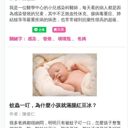
我是一位醫學中心的小兒感染科醫師，每天看的病人都是因
為感染發燒的兒童，其中不乏敗血性休克、腸病毒重症、肺
結核等等嚴重疾病的病患，也常常碰到抗藥性很高的超級細
菌，偏偏我是兩個25周極度早產兒的爸爸，我都開玩笑說：
收藏
「我是個很髒的爸爸」，可是兩個寶寶卻是抵抗力很差的早
產兒，難道我都不要抱寶寶嗎？那我平常是怎麼做的呢？
關鍵字：
感染
、
發燒
、
噴噴瓶
、
爸媽
蚊蟲一叮，為什麼小孩就滿腿紅豆冰？
作者：陳俊仁
很多爸媽都很納悶，明明只有被蚊子叮一口，怎麼孩子整隻