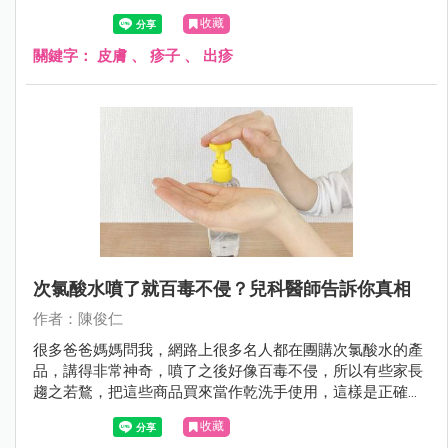
收藏
關鍵字：
皮膚
、
疹子
、
出疹
次氯酸水噴了就百毒不侵？兒科醫師告訴你真相
作者：陳俊仁
很多爸爸媽媽問我，網路上很多名人都在團購次氯酸水的產
品，講得非常神奇，噴了之後好像百毒不侵，所以有些家長
趨之若鶩，把這些商品買來當作乾洗手使用，這樣是正確的
嗎？
收藏