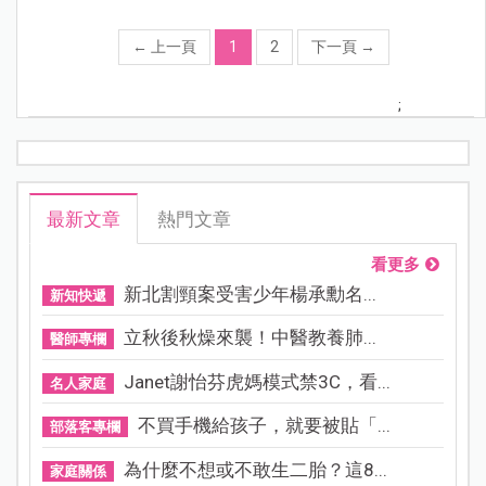
←
上一頁
1
2
下一頁
→
;
最新文章
熱門文章
看更多
新北割頸案受害少年楊承勳名...
新知快遞
立秋後秋燥來襲！中醫教養肺...
醫師專欄
Janet謝怡芬虎媽模式禁3C，看...
名人家庭
不買手機給孩子，就要被貼「...
部落客專欄
為什麼不想或不敢生二胎？這8...
家庭關係