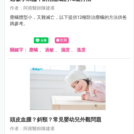
作者：阿甫醫師陳建甫
塵螨體型小，又難滅亡，以下提供12種防治塵螨的方法供爸
媽參考。
收藏
關鍵字：
塵螨
、
過敏
、
濕度
、
溫度
頭皮血腫？斜頸？常見嬰幼兒外觀問題
作者：阿甫醫師陳建甫