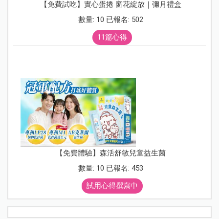
【免費試吃】實心蛋捲 窗花綻放｜彌月禮盒
數量: 10 已報名: 502
11篇心得
【免費體驗】森活舒敏兒童益生菌
數量: 10 已報名: 453
試用心得撰寫中