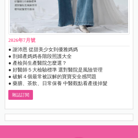
2026年7月號
● 謝沛恩 從甜美少女到優雅媽媽
● 剖婦產媽媽各階段照護大全
● 產檢與生產醫院怎麼選？
● 好醫師５大檢驗標準 選對醫院是風險管理
● 破解４個最常被誤解的寶寶安全感問題
● 藥膳、茶飲、日常保養 中醫觀點看產後掉髮
雜誌訂閱