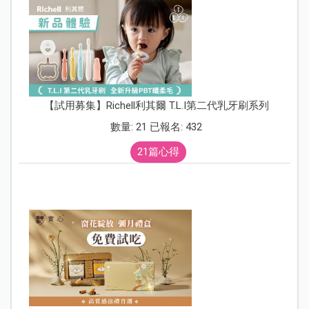
【試用募集】Richell利其爾 T.L.I第二代乳牙刷系列
數量: 21 已報名: 432
21篇心得