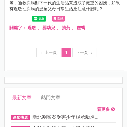
等，過敏疾病對下一代的生活品質造成了嚴重的困擾，如果
有過敏性疾病的患童父母日常生活應注意什麼呢？
收藏
關鍵字：
過敏
、
嬰幼兒
、
抽菸
、
塵螨
←
上一頁
1
下一頁
→
;
最新文章
熱門文章
看更多
新北割頸案受害少年楊承勳名...
新知快遞