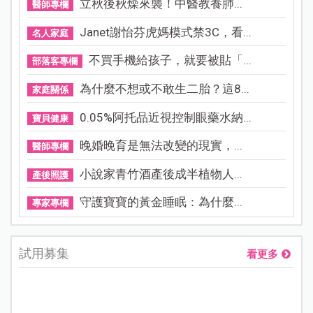
立秋後秋燥來襲！中醫教養肺...
醫師專欄
Janet謝怡芬虎媽模式禁3C，看...
名人家庭
不買手機給孩子，就要被貼「...
部落客專欄
為什麼不想或不敢生二胎？這8...
家庭關係
0.05%阿托品近視控制眼藥水納...
寶貝健康
晚婚晚育是無法改變的現實，...
醫師專欄
小說家青竹酒產後成半植物人...
產後照護
守護寶寶的黃金睡眠：為什麼...
專家專欄
試用募集
看更多