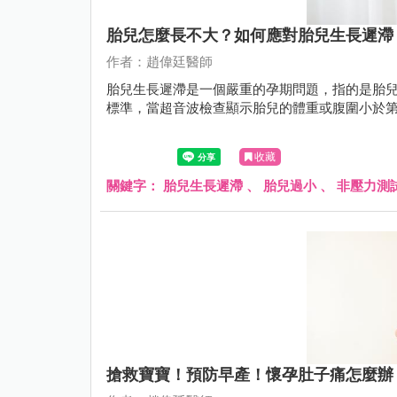
胎兒怎麼長不大？如何應對胎兒生長遲滯
作者：趙偉廷醫師
胎兒生長遲滯是一個嚴重的孕期問題，指的是胎
標準，當超音波檢查顯示胎兒的體重或腹圍小於第 
收藏
關鍵字：
胎兒生長遲滯
、
胎兒過小
、
非壓力測
搶救寶寶！預防早產！懷孕肚子痛怎麼辦