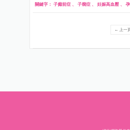
關鍵字：
子癲前症
、
子癇症
、
妊娠高血壓
、
孕
←
上一