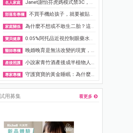
Janet謝怡芬虎媽模式禁3C，看...
名人家庭
不買手機給孩子，就要被貼「...
部落客專欄
為什麼不想或不敢生二胎？這8...
家庭關係
0.05%阿托品近視控制眼藥水納...
寶貝健康
晚婚晚育是無法改變的現實，...
醫師專欄
小說家青竹酒產後成半植物人...
產後照護
守護寶寶的黃金睡眠：為什麼...
專家專欄
試用募集
看更多