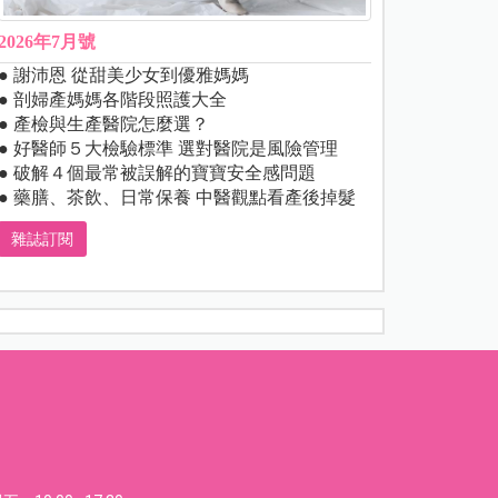
2026年7月號
● 謝沛恩 從甜美少女到優雅媽媽
● 剖婦產媽媽各階段照護大全
● 產檢與生產醫院怎麼選？
● 好醫師５大檢驗標準 選對醫院是風險管理
● 破解４個最常被誤解的寶寶安全感問題
● 藥膳、茶飲、日常保養 中醫觀點看產後掉髮
雜誌訂閱