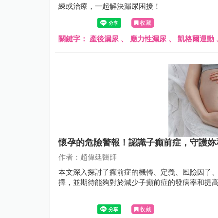
練或治療，一起解決漏尿困擾！
收藏
關鍵字：
產後漏尿
、
應力性漏尿
、
凱格爾運動
懷孕的危險警報！認識子癲前症，守護妳
作者：趙偉廷醫師
本文深入探討子癲前症的機轉、定義、風險因子
擇，並期待能夠對於減少子癲前症的發病率和提
收藏