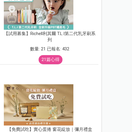
【試用募集】Richell利其爾 T.L.I第二代乳牙刷系
列
數量: 21 已報名: 432
21篇心得
【免費試吃】實心蛋捲 窗花綻放｜彌月禮盒