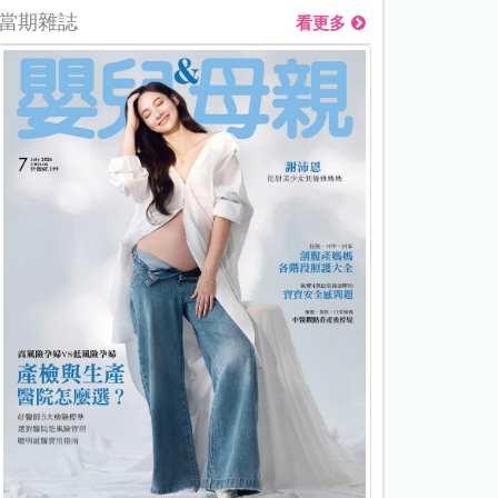
當期雜誌
看更多