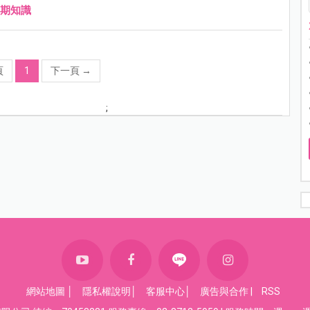
期知識
頁
1
下一頁
→
;
網站地圖
│
隱私權說明
│
客服中心
│
廣告與合作
|
RSS