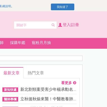
私權說明
。
我知道了
登入|註冊
師
採購年鑑
寵粉月月抽
最新文章
熱門文章
看更多
新北割頸案受害少年楊承勳名...
新知快遞
立秋後秋燥來襲！中醫教養肺...
醫師專欄