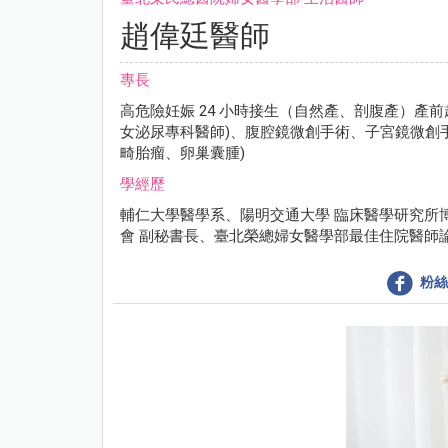
趙偉廷醫師
專長
高危險妊娠 24 小時接生（自然產、剖腹產）產前
女泌尿專科醫師)、腹腔鏡微創手術、子宮鏡微創
畸胎瘤、卵巢囊腫)
學經歷
輔仁大學醫學系、陽明交通大學 臨床醫學研究所
會 副秘書長、臺北榮總婦女醫學部最佳住院醫師
粉絲