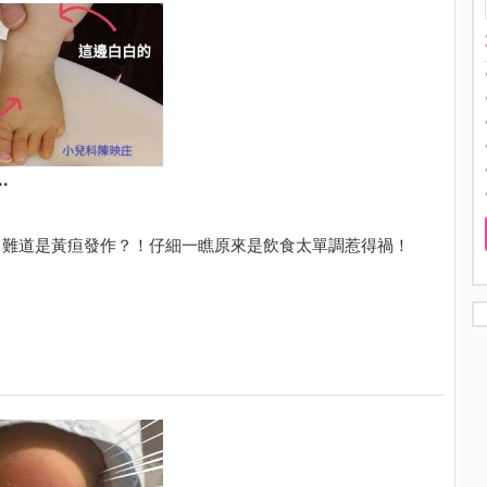
.
，難道是黃疸發作？！仔細一瞧原來是飲食太單調惹得禍！