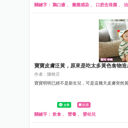
關鍵字：
鵝口瘡
、
黴菌感染
、
口腔念珠菌
、
治
寶寶皮膚泛黃，原來是吃太多黃色食物造
作者：陳映庄
寶寶明明已經不是新生兒，可是這幾天皮膚突然
收藏
關鍵字：
飲食
、
營養
、
嬰幼兒