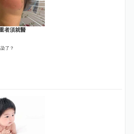
重者須就醫
感染了？