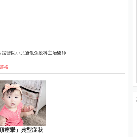
附設醫院小兒過敏免疫科主治醫師
落格
頭痙攣」典型症狀