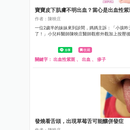
寶寶皮下肌膚不明出血？當心是出血性紫
作者：陳映庄
一位2歲半的妹妹來到診間，媽媽主訴：「小孩昨
了！」小兒科醫師陳映庄醫師觀察外觀加上按壓
收藏
關鍵字：
出血性紫斑
、
出血
、
疹子
發燒看舌頭，出現草莓舌可能釀併發症
作者：陳映庄