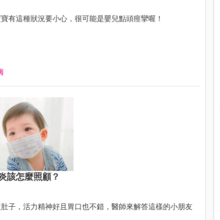
寶寶有這種狀況要小心，很可能是嬰兒點頭痙攣喔！
病
炎該怎麼照顧？
拉肚子，活力精神好且胃口也不錯，醫師來解答這樣的小朋友