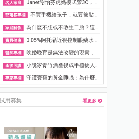
Janet謝怡芬虎媽模式禁3C，看...
名人家庭
不買手機給孩子，就要被貼「...
部落客專欄
為什麼不想或不敢生二胎？這8...
家庭關係
0.05%阿托品近視控制眼藥水納...
寶貝健康
晚婚晚育是無法改變的現實，...
醫師專欄
小說家青竹酒產後成半植物人...
產後照護
守護寶寶的黃金睡眠：為什麼...
專家專欄
試用募集
看更多