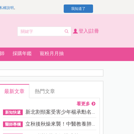
私權說明
。
我知道了
登入|註冊
師
採購年鑑
寵粉月月抽
最新文章
熱門文章
看更多
新北割頸案受害少年楊承勳名...
新知快遞
立秋後秋燥來襲！中醫教養肺...
醫師專欄