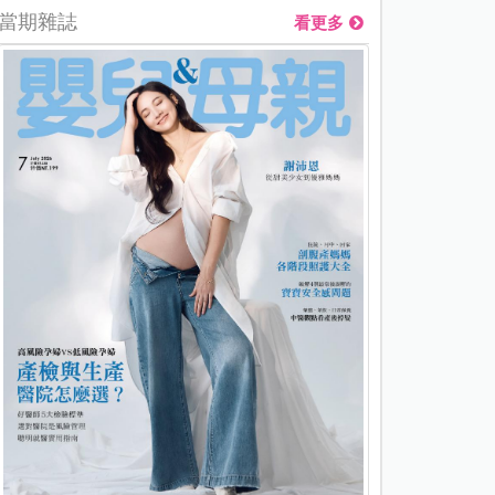
當期雜誌
看更多