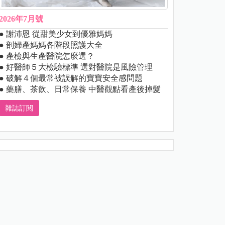
2026年7月號
● 謝沛恩 從甜美少女到優雅媽媽
● 剖婦產媽媽各階段照護大全
● 產檢與生產醫院怎麼選？
● 好醫師５大檢驗標準 選對醫院是風險管理
● 破解４個最常被誤解的寶寶安全感問題
● 藥膳、茶飲、日常保養 中醫觀點看產後掉髮
雜誌訂閱