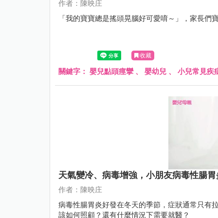
作者：陳映庄
「我的寶寶總是搖頭晃腦好可愛唷～」，家長們
收藏
關鍵字：
嬰兒點頭痙攣
、
嬰幼兒
、
小兒常見疾
天氣變冷、病毒增強，小朋友病毒性腸胃
作者：陳映庄
病毒性腸胃炎好發在冬天的季節，症狀通常只有
該如何照顧？還有什麼情況下需要就醫？