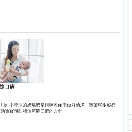
鵝口瘡
食用到不乾淨的奶嘴或是媽咪乳頭未做好清潔，黴菌就很容易
幫助寶寶預防和治療鵝口瘡的方針。