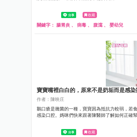
收藏
關鍵字：
腸胃炎
、
病毒
、
腹瀉
、
嬰幼兒
寶寶嘴裡白白的，原來不是奶垢而是感染
作者：陳映庄
鵝口瘡是黴菌的一種，寶寶因為抵抗力較弱，若
感染口腔。媽咪們快來跟著陳醫師了解如何正確
收藏