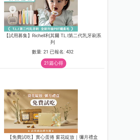
【試用募集】Richell利其爾 T.L.I第二代乳牙刷系
列
數量: 21 已報名: 432
21篇心得
【免費試吃】實心蛋捲 窗花綻放｜彌月禮盒