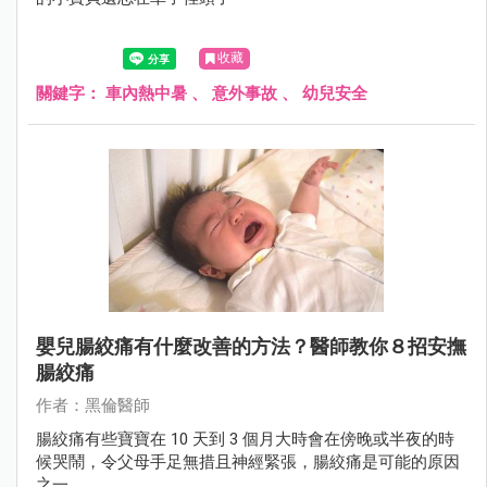
收藏
關鍵字：
車內熱中暑
、
意外事故
、
幼兒安全
嬰兒腸絞痛有什麼改善的方法？醫師教你８招安撫
腸絞痛
作者：黑倫醫師
腸絞痛有些寶寶在 10 天到 3 個月大時會在傍晚或半夜的時
候哭鬧，令父母手足無措且神經緊張，腸絞痛是可能的原因
之一。