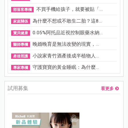
不買手機給孩子，就要被貼「...
部落客專欄
為什麼不想或不敢生二胎？這8...
家庭關係
0.05%阿托品近視控制眼藥水納...
寶貝健康
晚婚晚育是無法改變的現實，...
醫師專欄
小說家青竹酒產後成半植物人...
產後照護
守護寶寶的黃金睡眠：為什麼...
專家專欄
試用募集
看更多