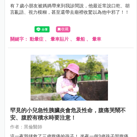
有 7 歲小朋友被媽媽帶來到我診間說，他最近常說口乾、胡
言亂語、視力模糊，甚至還帶去廟裡收驚以為他中邪了！！
收藏
關鍵字：
動暈症
、
暈車貼片
、
暈船
、
暈車
罕見的小兒急性胰臟炎會危及性命，腹痛哭鬧不
安、腹腔有積水時要注意！
作者：黑倫醫師
這一夜我拯救了三歲腹痛的孩子！ 半夜一個3歲孩子因腹痛