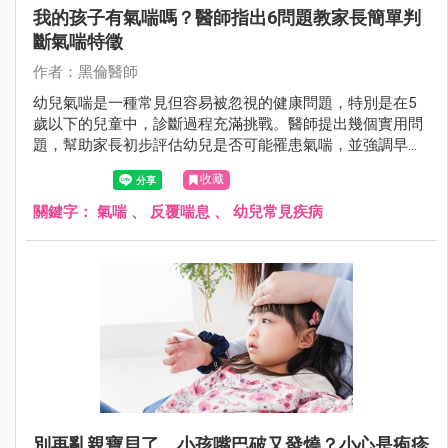
我的孩子有氣喘嗎？醫師指出6問題教家長簡單判
斷氣喘特徵
作者：黑倫醫師
幼兒氣喘是一種常見但容易被忽視的健康問題，特別是在5
歲以下的兒童中，診斷過程充滿挑戰。醫師提出幾個實用問
題，幫助家長初步評估幼兒是否可能罹患氣喘，並強調早期
識別與專業治療的重要性。
收藏
關鍵字：
氣喘
、
反覆喘息
、
幼兒常見疾病
別再亂親寶貝了，小孩嘴巴破又發燒？小心是疱疹