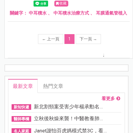
收藏
發展造成影響。
關鍵字：
中耳積水
、
中耳積水治療方式
、
耳膜通氣管植入
←
上一頁
1
下一頁
→
;
最新文章
熱門文章
看更多
新北割頸案受害少年楊承勳名...
新知快遞
立秋後秋燥來襲！中醫教養肺...
醫師專欄
Janet謝怡芬虎媽模式禁3C，看...
名人家庭