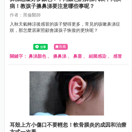
病！教孩子擤鼻涕要注意哪些事呢？
作者：黑倫醫師
入秋天氣轉涼後感冒的孩子變得更多，常見的咳嗽鼻涕症
狀，那怎麼居家照顧會讓孩子恢復的更快呢？
收藏
關鍵字：
鼻涕顏色
、
擤鼻涕
、
鼻塞
、
細菌感染
、
感冒
耳殼上方小傷口不要輕忽！軟骨膜炎的成因和治療
方式一次看