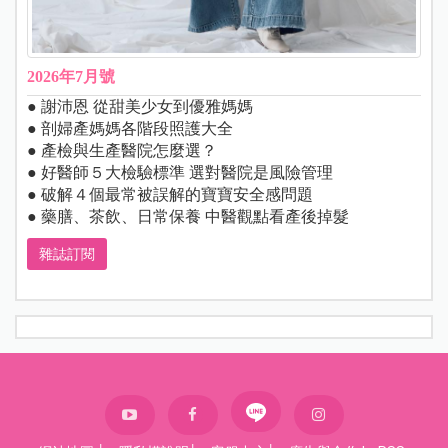
2026年7月號
● 謝沛恩 從甜美少女到優雅媽媽
● 剖婦產媽媽各階段照護大全
● 產檢與生產醫院怎麼選？
● 好醫師５大檢驗標準 選對醫院是風險管理
● 破解４個最常被誤解的寶寶安全感問題
● 藥膳、茶飲、日常保養 中醫觀點看產後掉髮
雜誌訂閱