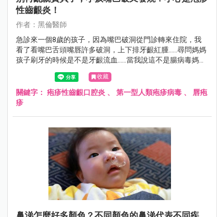
性齒齦炎！
作者：黑倫醫師
急診來一個8歲的孩子，因為嘴巴破洞從門診轉來住院，我
看了看嘴巴舌頭嘴唇許多破洞，上下排牙齦紅腫……尋問媽媽
孩子刷牙的時候是不是牙齦流血……當我說這不是腸病毒媽媽
很驚訝的表情看著我。
收藏
關鍵字：
疱疹性齒齦口腔炎
、
第一型人類疱疹病毒
、
唇疱
疹
鼻涕怎麼好多顏色？不同顏色的鼻涕代表不同疾