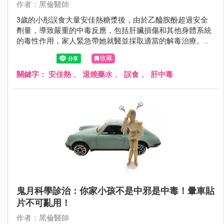
作者：黑倫醫師
3歲的小彤誤食大量安佳熱糖漿後，由於乙醯胺酚超過安全
劑量，導致嚴重的中毒反應，包括肝臟損傷和其他身體系統
的毒性作用，家人緊急帶她就醫並採取適當的解毒治療。家
中的藥品應該存放在孩子無法觸及的地方，以避免類似事件
收藏
再次發生。
關鍵字：
安佳熱
、
退燒藥水
、
誤食
、
肝中毒
鬼月科學診治：你家小孩不是中邪是中毒！暈車貼
片不可亂用！
作者：黑倫醫師