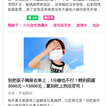
哭鬧不安，被媽媽帶來急診……沒有嘔吐沒有發燒，起初我懷
疑腸套疊……推了超音波來檢查沒有大腸包小腸但卻意外發現
腹腔有腹水，非常不尋常所以我積極的幫孩子詳細的抽血檢
收藏
查！後來睡夢中接到一通電話，黑倫醫師快來孩子的脂肪酶
超過3000……
關鍵字：
小兒急性胰臟炎
、
腹部超音波
、
腹積水
、
急診
別把孩子獨留在車上，1分鐘也不行！輕則罰緩
3000元～15000元，重則吃上刑法官司！
作者：黑倫醫師
每年夏天都要再三提醒各位爸媽們，注意再注意！別把家中
的小寶貝遺忘在車子裡頭了～