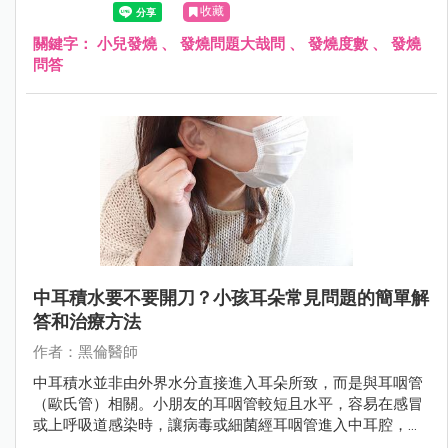
收藏
關鍵字：
小兒發燒
、
發燒問題大哉問
、
發燒度數
、
發燒
問答
中耳積水要不要開刀？小孩耳朵常見問題的簡單解
答和治療方法
作者：黑倫醫師
中耳積水並非由外界水分直接進入耳朵所致，而是與耳咽管
（歐氏管）相關。小朋友的耳咽管較短且水平，容易在感冒
或上呼吸道感染時，讓病毒或細菌經耳咽管進入中耳腔，導
致發炎和積水。若未及時治療，可能會對孩子的聽力及語言