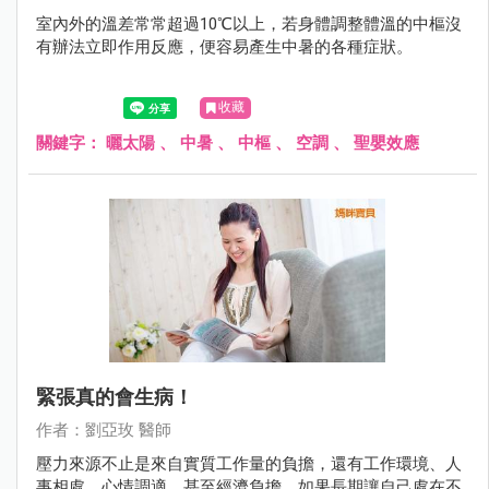
室內外的溫差常常超過10℃以上，若身體調整體溫的中樞沒
有辦法立即作用反應，便容易產生中暑的各種症狀。
收藏
關鍵字：
曬太陽
、
中暑
、
中樞
、
空調
、
聖嬰效應
緊張真的會生病！
作者：劉亞玫 醫師
壓力來源不止是來自實質工作量的負擔，還有工作環境、人
事相處、心情調適，甚至經濟負擔，如果長期讓自己處在不