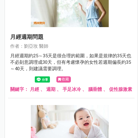
月經週期問題
作者：劉亞玫 醫師
月經週期約25～35天是很合理的範圍，如果是規律的35天也
不必刻意調理成30天，但有考慮懷孕的女性若週期偏長約35
～40天，則建議需要調理。
收藏
關鍵字：
月經
、
週期
、
手足冰冷
、
腦垂體
、
促性腺激素