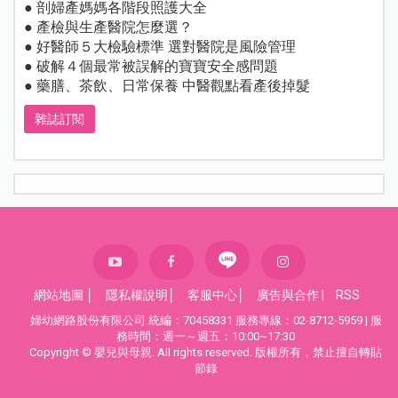
● 剖婦產媽媽各階段照護大全
● 產檢與生產醫院怎麼選？
● 好醫師５大檢驗標準 選對醫院是風險管理
● 破解４個最常被誤解的寶寶安全感問題
● 藥膳、茶飲、日常保養 中醫觀點看產後掉髮
雜誌訂閱
網站地圖
│
隱私權說明
│
客服中心
│
廣告與合作
|
RSS
婦幼網路股份有限公司 統編：70458331 服務專線：02-8712-5959 | 服
務時間：週一～週五：10:00~17:30
Copyright © 嬰兒與母親. All rights reserved. 版權所有，禁止擅自轉貼
節錄