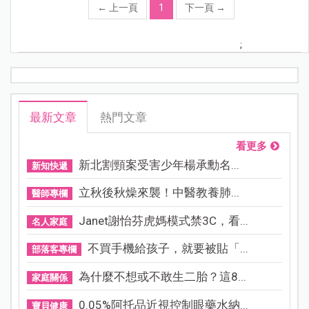
←
上一頁
1
下一頁
→
;
最新文章
熱門文章
看更多
新北割頸案受害少年楊承勳名...
新知快遞
立秋後秋燥來襲！中醫教養肺...
醫師專欄
Janet謝怡芬虎媽模式禁3C，看...
名人家庭
不買手機給孩子，就要被貼「...
部落客專欄
為什麼不想或不敢生二胎？這8...
家庭關係
0.05%阿托品近視控制眼藥水納...
寶貝健康