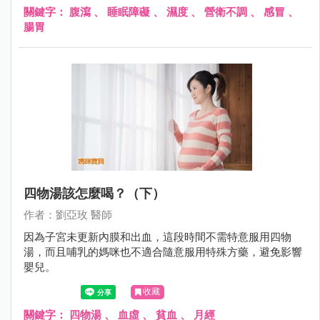
關鍵字：
腹瀉
、
睡眠障礙
、
濕度
、
營衛不調
、
感冒
、
腸胃
四物湯該怎麼喝？（下）
作者：劉亞玫 醫師
因為子宮未更新內膜和出血，這段時間不需特意服用四物
湯，而且哺乳的媽咪也不適合隨意服用特殊方藥，避免影響
嬰兒。
收藏
關鍵字：
四物湯
、
血虛
、
貧血
、
月經