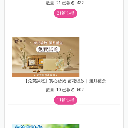
數量: 21 已報名: 432
21篇心得
【免費試吃】實心蛋捲 窗花綻放｜彌月禮盒
數量: 10 已報名: 502
11篇心得