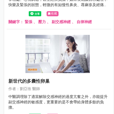
快樂及緊張的狀態，輕微的有如慢性鼻炎、蕁麻疹及經痛，
嚴重的有人年紀約20多歲已確診為乾燥症候群或生育困難，
收藏
甚至不明原因停經。
關鍵字：
緊張
、
壓力
、
副交感神經
、
自律神經
新世代的多囊性卵巢
作者：劉亞玫 醫師
中醫調理除了適當解除交感神經的過度亢奮之外，亦能提升
副交感神經的敏感度，更重要的是不會帶給身體多餘的負
擔。