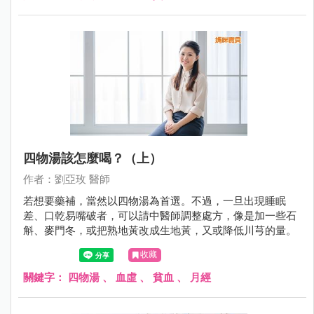
四物湯該怎麼喝？（上）
作者：劉亞玫 醫師
若想要藥補，當然以四物湯為首選。不過，一旦出現睡眠
差、口乾易嘴破者，可以請中醫師調整處方，像是加一些石
斛、麥門冬，或把熟地黃改成生地黃，又或降低川芎的量。
收藏
關鍵字：
四物湯
、
血虛
、
貧血
、
月經