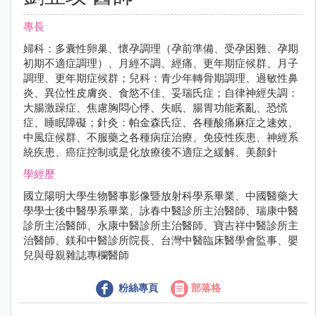
專長
婦科：多囊性卵巢、懷孕調理（孕前準備、受孕困難、孕期
初期不適症調理）、月經不調、經痛、更年期症候群、月子
調理、更年期症候群；兒科：青少年轉骨期調理、過敏性鼻
炎、異位性皮膚炎、食慾不佳、妥瑞氏症；自律神經失調：
大腸激躁症、焦慮胸悶心悸、失眠、腸胃功能紊亂、恐慌
症、睡眠障礙；針灸：帕金森氏症、各種酸痛麻症之速效、
中風症候群、不服藥之各種病症治療、免疫性疾患、神經系
統疾患、癌症控制或是化放療後不適症之緩解、美顏針
學經歷
國立陽明大學生物醫事影像暨放射科學系畢業、中國醫藥大
學學士後中醫學系畢業、詠春中醫診所主治醫師、瑞康中醫
診所主治醫師、永康中醫診所主治醫師、寶吉祥中醫診所主
治醫師、鎂和中醫診所院長、台灣中醫臨床醫學會監事、嬰
兒與母親雜誌專欄醫師
粉絲專頁
部落格