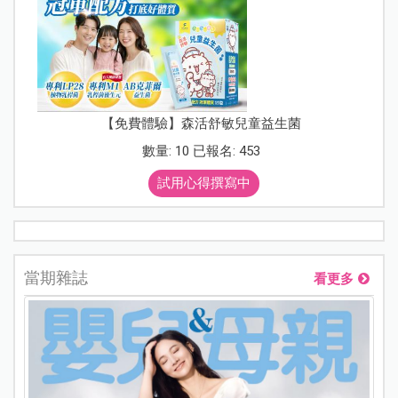
【免費體驗】森活舒敏兒童益生菌
數量: 10 已報名: 453
試用心得撰寫中
當期雜誌
看更多