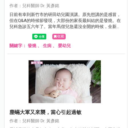
作者：兒科醫師 Dr. 黃彥銘
日前有幸到新竹市的研田幼兒園演講。原先想講的是感冒，
但在Q&A的時候卻發現，大部份的家長最糾結的是發燒。在
兒科急診五六年了。當年馬偕兒急還沒全開的時候，全新竹
縣市退不了燒的孩子幾乎全都擠來這裡，我想我還算有資格
收藏
在這裡教大家幾招，在面對發燒，爸媽如何處置與辨別方
法。
關鍵字：
發燒
、
生病
、
嬰幼兒
塵蟎大軍又來襲，當心引起過敏
作者：兒科醫師 Dr. 黃彥銘