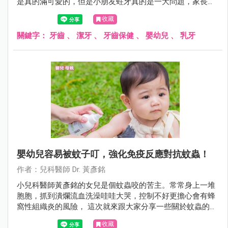
是真的滿可愛的，但是小朋友蛀牙真的是一大問題，家長可
能不能輕忽！在此統整一下常見的疑問與錯誤觀念讓大家參
收藏
考。
關鍵字：
牙齒
、
潔牙
、
牙齒保健
、
嬰幼兒
、
乳牙
嬰幼兒容易被蚊子叮，強化免疫反應對抗蚊蟲！
作者：兒科醫師 Dr. 黃彥銘
小兒科醫師黃彥銘的女兒是個蚊蟲咬的苦主。常常身上一堆
胞胞，抓到潰爛流血洗澡哇哇大哭，控制不好更擔心會有蜂
窩性組織炎的風險， 這次就來跟大家分享一些關於蚊蟲的小
知識。
收藏