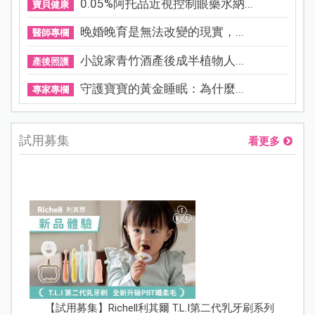
0.05%阿托品近視控制眼藥水納...
寶貝健康
晚婚晚育是無法改變的現實，...
醫師專欄
小說家青竹酒產後成半植物人...
產後照護
守護寶寶的黃金睡眠：為什麼...
專家專欄
試用募集
看更多
【試用募集】Richell利其爾 T.L.I第二代乳牙刷系列