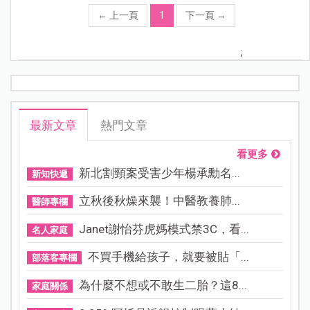
←
上一頁
1
下一頁
→
;
最新文章
熱門文章
看更多
新北割頸案受害少年楊承勳名...
新知快遞
立秋後秋燥來襲！中醫教養肺...
醫師專欄
Janet謝怡芬虎媽模式禁3C，看...
名人家庭
不買手機給孩子，就要被貼「...
部落客專欄
為什麼不想或不敢生二胎？這8...
家庭關係