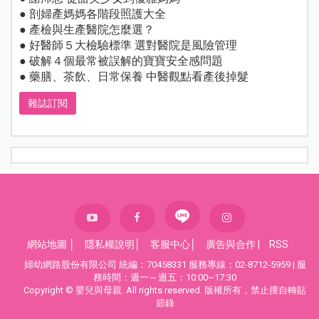
● 剖婦產媽媽各階段照護大全
● 產檢與生產醫院怎麼選？
● 好醫師５大檢驗標準 選對醫院是風險管理
● 破解４個最常被誤解的寶寶安全感問題
● 藥膳、茶飲、日常保養 中醫觀點看產後掉髮
雜誌訂閱
網站地圖
│
隱私權說明
│
客服中心
│
廣告與合作
|
RSS
婦幼網路股份有限公司 統編：70458331 服務專線：02-8712-5959 | 服
務時間：週一～週五：10:00~17:30
Copyright © 嬰兒與母親. All rights reserved. 版權所有，禁止擅自轉貼
節錄