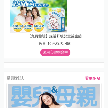
【免費體驗】森活舒敏兒童益生菌
數量: 10 已報名: 453
試用心得撰寫中
當期雜誌
看更多