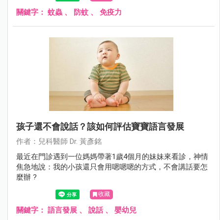
關鍵字：
蚊蟲
、
防蚊
、
免疫力
孩子還不會說話？該如何評估寶寶語言發展
作者：兒科醫師 Dr. 黃彥銘
最近在門診遇到一位媽媽帶著1歲4個月的妹妹來看診，神情
焦急地說：我的小孩還只會用嗯嗯嗯的方式，不會講話要怎
麼辦 ?
收藏
關鍵字：
語言發展
、
說話
、
嬰幼兒