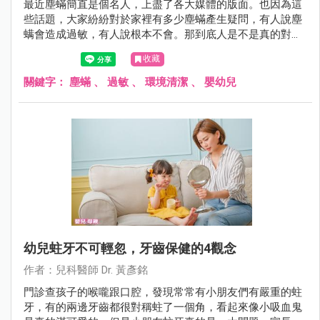
最近塵蟎簡直是個名人，上盡了各大媒體的版面。也因為這
些話題，大家紛紛對於家裡有多少塵蟎產生疑問，有人說塵
螨會造成過敏，有人說根本不會。那到底人是不是真的對塵
蟎會過敏呢？讓黃醫師在這裡為您解答！
收藏
關鍵字：
塵蟎
、
過敏
、
環境清潔
、
嬰幼兒
幼兒蛀牙不可輕忽，牙齒保健的4觀念
作者：兒科醫師 Dr. 黃彥銘
門診查孩子的喉嚨跟口腔，發現常常有小朋友們有嚴重的蛀
牙，有的兩邊牙齒都很對稱蛀了一個角，看起來像小吸血鬼