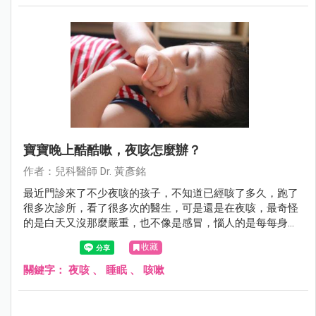
寶寶晚上酷酷嗽，夜咳怎麼辦？
作者：兒科醫師 Dr. 黃彥銘
最近門診來了不少夜咳的孩子，不知道已經咳了多久，跑了
很多次診所，看了很多次的醫生，可是還是在夜咳，最奇怪
的是白天又沒那麼嚴重，也不像是感冒，惱人的是每每身體
該休息的時候卻咳個不停，好像沒法好好睡上一覺，有時候
收藏
甚至咳到吐，苦情的爸媽又得忍住睡意洗床單，這到底是為
什麼呢？
關鍵字：
夜咳
、
睡眠
、
咳嗽