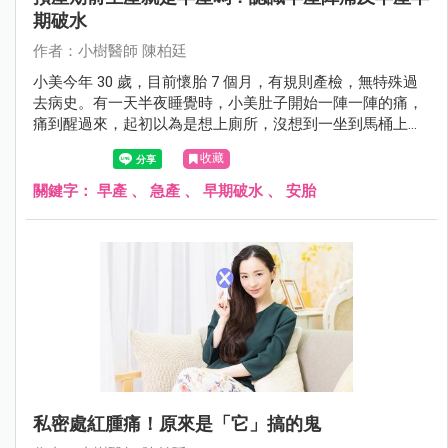
期破水
作者：小樹醫師 陳柏廷
小美今年 30 歲，目前懷胎 7 個月，有規則產檢，無特殊過
去病史。有一天半夜睡覺時，小美肚子開始一陣一陣的痛，
痛到醒過來，起初以為是想上廁所，沒想到一坐到馬桶上，
下面就開始唏哩花啦的流水出來。小美想到陳醫師說的，這
收藏
可能是「破水」的情況，趕緊叫先生起床，1 個小時內就送
到醫院檢查。在醫院檢查後，診斷為「早產陣痛」合併破
關鍵字：
早產
、
急產
、
早期破水
、
安胎
水。緊急給予安胎藥物及肺泡成熟劑、硫酸鎂治療。後來在
懷孕近 9 個月，生出一位健康的嬰兒，母子順利出院。
私密處紅腫痛！原來是「它」搞的鬼