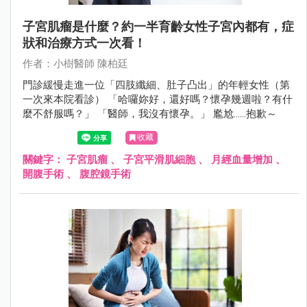
子宮肌瘤是什麼？約一半育齡女性子宮內都有，症
狀和治療方式一次看！
作者：小樹醫師 陳柏廷
門診緩慢走進一位「四肢纖細、肚子凸出」的年輕女性（第
一次來本院看診） 「哈囉妳好，還好嗎？懷孕幾週啦？有什
麼不舒服嗎？」 「醫師，我沒有懷孕。」 尷尬……抱歉～
收藏
關鍵字：
子宮肌瘤
、
子宮平滑肌細胞
、
月經血量增加
、
開腹手術
、
腹腔鏡手術