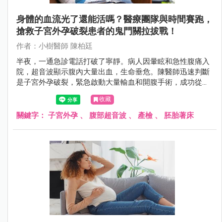
身體的血流光了還能活嗎？醫療團隊與時間賽跑，
搶救子宮外孕破裂患者的鬼門關拉拔戰！
作者：小樹醫師 陳柏廷
半夜，一通急診電話打破了寧靜。病人因暈眩和急性腹痛入
院，超音波顯示腹內大量出血，生命垂危。陳醫師迅速判斷
是子宮外孕破裂，緊急啟動大量輸血和開腹手術，成功從鬼
門關拉回病人。這是一場醫療團隊與時間賽跑的驚險救援故
收藏
事。
關鍵字：
子宮外孕
、
腹部超音波
、
產檢
、
胚胎著床