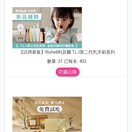
【試用募集】Richell利其爾 T.L.I第二代乳牙刷系列
數量: 21 已報名: 432
21篇心得