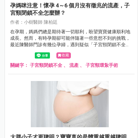
孕媽咪注意！懷孕 4～6 個月沒有徵兆的流產，子
宮頸閉鎖不全怎麼辦？
作者：小樹醫師 陳柏廷
在孕期，媽媽們總是期待著一切順利，盼望寶寶健康順利地
成長。然而，有時孕期卻可能伴隨著一些意想不到的挑戰，
最近陳醫師門診有幾位孕婦，遇到疑似「子宮頸閉鎖不全」
的狀況。
收藏
關鍵字：
子宮頸閉鎖不全
、
流產
、
子宮頸環紮手術
大胖小子才更聰明？寶寶真的是體重越重越聰明