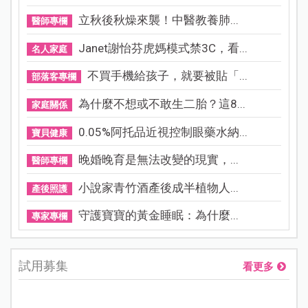
立秋後秋燥來襲！中醫教養肺...
醫師專欄
Janet謝怡芬虎媽模式禁3C，看...
名人家庭
不買手機給孩子，就要被貼「...
部落客專欄
為什麼不想或不敢生二胎？這8...
家庭關係
0.05%阿托品近視控制眼藥水納...
寶貝健康
晚婚晚育是無法改變的現實，...
醫師專欄
小說家青竹酒產後成半植物人...
產後照護
守護寶寶的黃金睡眠：為什麼...
專家專欄
試用募集
看更多