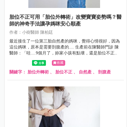
胎位不正可用「胎位外轉術」改變寶寶姿勢嗎？醫
師的神奇手法讓孕媽咪安心順產
作者：小樹醫師 陳柏廷
最近接生了一位第三胎自然產的媽咪，覺得心情很好，因為
這位媽咪，原本是需要剖腹產的...... 生產前在陳醫師門診 陳
醫師：「哇......9個月了，妳家小孩有點壞，還是胎位不正
（臀位），不轉下來耶。這樣下去可能要開刀了！」 孕媽咪
收藏
孕婦：「我已經很認真做膝胸臥了，前兩胎都自然產，這胎
真的很不想剖腹。」
關鍵字：
胎位外轉術
、
胎位不正
、
自然產
、
剖腹產