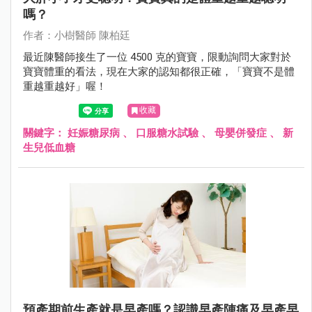
嗎？
作者：小樹醫師 陳柏廷
最近陳醫師接生了一位 4500 克的寶寶，限動詢問大家對於
寶寶體重的看法，現在大家的認知都很正確，「寶寶不是體
重越重越好」喔！
收藏
關鍵字：
妊娠糖尿病
、
口服糖水試驗
、
母嬰併發症
、
新
生兒低血糖
預產期前生產就是早產嗎？認識早產陣痛及早產早