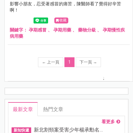
影響小朋友，忍受著感冒的痛苦，陳醫師看了覺得好辛苦
啊！
收藏
關鍵字：
孕期感冒
、
孕期用藥
、
藥物分級
、
孕期慢性疾
病用藥
←
上一頁
1
下一頁
→
;
最新文章
熱門文章
看更多
新北割頸案受害少年楊承勳名...
新知快遞