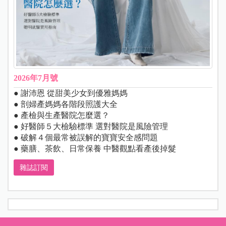
2026年7月號
● 謝沛恩 從甜美少女到優雅媽媽
● 剖婦產媽媽各階段照護大全
● 產檢與生產醫院怎麼選？
● 好醫師５大檢驗標準 選對醫院是風險管理
● 破解４個最常被誤解的寶寶安全感問題
● 藥膳、茶飲、日常保養 中醫觀點看產後掉髮
雜誌訂閱