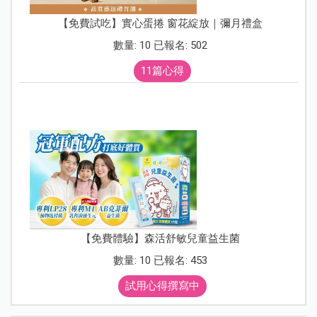
【免費試吃】實心蛋捲 窗花綻放｜彌月禮盒
數量: 10 已報名: 502
11篇心得
【免費體驗】森活舒敏兒童益生菌
數量: 10 已報名: 453
試用心得撰寫中