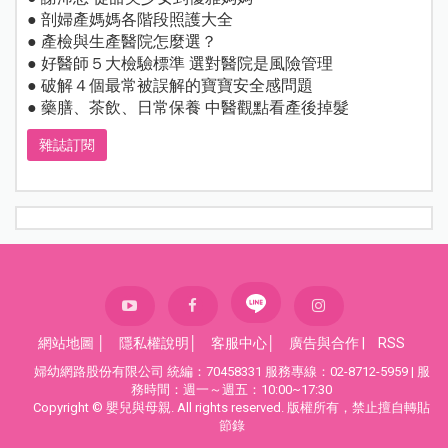
● 剖婦產媽媽各階段照護大全
● 產檢與生產醫院怎麼選？
● 好醫師５大檢驗標準 選對醫院是風險管理
● 破解４個最常被誤解的寶寶安全感問題
● 藥膳、茶飲、日常保養 中醫觀點看產後掉髮
雜誌訂閱
網站地圖
│
隱私權說明
│
客服中心
│
廣告與合作
|
RSS
婦幼網路股份有限公司 統編：70458331 服務專線：02-8712-5959 | 服
務時間：週一～週五：10:00~17:30
Copyright © 嬰兒與母親. All rights reserved. 版權所有，禁止擅自轉貼
節錄