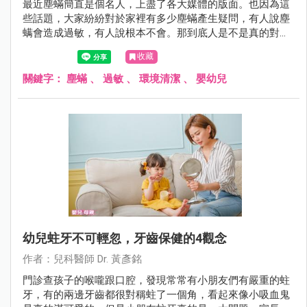
最近塵蟎簡直是個名人，上盡了各大媒體的版面。也因為這
些話題，大家紛紛對於家裡有多少塵蟎產生疑問，有人說塵
螨會造成過敏，有人說根本不會。那到底人是不是真的對塵
蟎會過敏呢？讓黃醫師在這裡為您解答！
收藏
關鍵字：
塵蟎
、
過敏
、
環境清潔
、
嬰幼兒
幼兒蛀牙不可輕忽，牙齒保健的4觀念
作者：兒科醫師 Dr. 黃彥銘
門診查孩子的喉嚨跟口腔，發現常常有小朋友們有嚴重的蛀
牙，有的兩邊牙齒都很對稱蛀了一個角，看起來像小吸血鬼