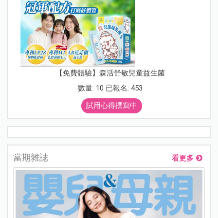
【免費體驗】森活舒敏兒童益生菌
數量: 10 已報名: 453
試用心得撰寫中
當期雜誌
看更多