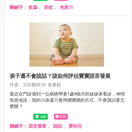
關鍵字：
蚊蟲
、
防蚊
、
免疫力
孩子還不會說話？該如何評估寶寶語言發展
作者：兒科醫師 Dr. 黃彥銘
最近在門診遇到一位媽媽帶著1歲4個月的妹妹來看診，神情
焦急地說：我的小孩還只會用嗯嗯嗯的方式，不會講話要怎
麼辦 ?
收藏
關鍵字：
語言發展
、
說話
、
嬰幼兒