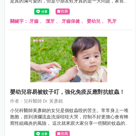
是真的滿可愛的，但是小朋友蛀牙真的是一大問題，家長可
能不能輕忽！在此統整一下常見的疑問與錯誤觀念讓大家參
收藏
考。
關鍵字：
牙齒
、
潔牙
、
牙齒保健
、
嬰幼兒
、
乳牙
嬰幼兒容易被蚊子叮，強化免疫反應對抗蚊蟲！
作者：兒科醫師 Dr. 黃彥銘
小兒科醫師黃彥銘的女兒是個蚊蟲咬的苦主。常常身上一堆
胞胞，抓到潰爛流血洗澡哇哇大哭，控制不好更擔心會有蜂
窩性組織炎的風險， 這次就來跟大家分享一些關於蚊蟲的小
知識。
收藏