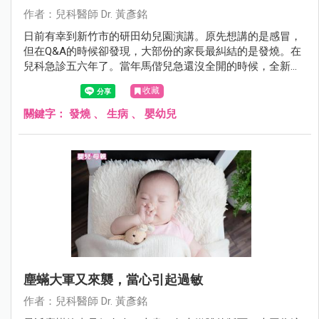
作者：兒科醫師 Dr. 黃彥銘
日前有幸到新竹市的研田幼兒園演講。原先想講的是感冒，
但在Q&A的時候卻發現，大部份的家長最糾結的是發燒。在
兒科急診五六年了。當年馬偕兒急還沒全開的時候，全新竹
縣市退不了燒的孩子幾乎全都擠來這裡，我想我還算有資格
收藏
在這裡教大家幾招，在面對發燒，爸媽如何處置與辨別方
法。
關鍵字：
發燒
、
生病
、
嬰幼兒
塵蟎大軍又來襲，當心引起過敏
作者：兒科醫師 Dr. 黃彥銘