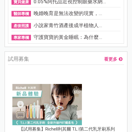
0.05%阿托品近視控制眼藥水納...
寶貝健康
晚婚晚育是無法改變的現實，...
醫師專欄
小說家青竹酒產後成半植物人...
產後照護
守護寶寶的黃金睡眠：為什麼...
專家專欄
試用募集
看更多
【試用募集】Richell利其爾 T.L.I第二代乳牙刷系列