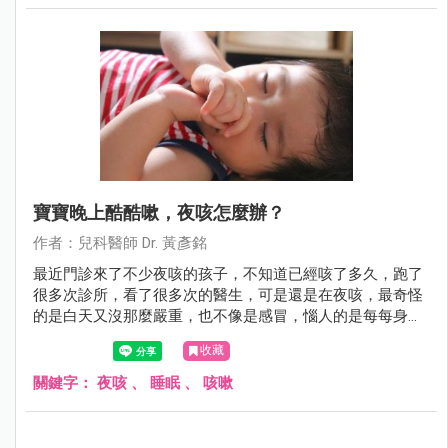
寶寶晚上酷酷嗽，夜咳怎麼辦？
作者：兒科醫師 Dr. 黃彥銘
最近門診來了不少夜咳的孩子，不知道已經咳了多久，跑了
很多次診所，看了很多次的醫生，可是還是在夜咳，最奇怪
的是白天又沒那麼嚴重，也不像是感冒，惱人的是每每身體
該休息的時候卻咳個不停，好像沒法好好睡上一覺，有時候
收藏
甚至咳到吐，苦情的爸媽又得忍住睡意洗床單，這到底是為
什麼呢？
關鍵字：
夜咳
、
睡眠
、
咳嗽