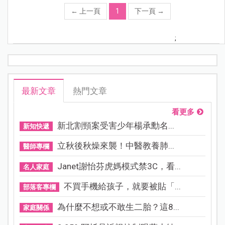
←
上一頁
1
下一頁
→
;
最新文章
熱門文章
看更多
新北割頸案受害少年楊承勳名...
新知快遞
立秋後秋燥來襲！中醫教養肺...
醫師專欄
Janet謝怡芬虎媽模式禁3C，看...
名人家庭
不買手機給孩子，就要被貼「...
部落客專欄
為什麼不想或不敢生二胎？這8...
家庭關係