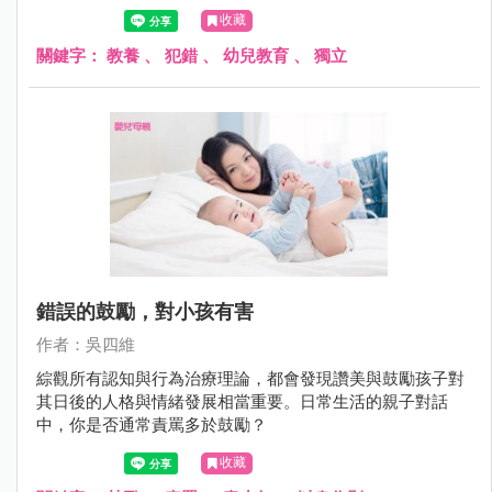
為合群的綿羊時，也因此出現適應上的困難。
收藏
關鍵字：
教養
、
犯錯
、
幼兒教育
、
獨立
錯誤的鼓勵，對小孩有害
作者：吳四維
綜觀所有認知與行為治療理論，都會發現讚美與鼓勵孩子對
其日後的人格與情緒發展相當重要。日常生活的親子對話
中，你是否通常責罵多於鼓勵？
收藏