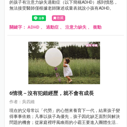
的孩子有注意力缺失過動症（以下簡稱ADHD）感到憤怒，
無法接受醫師僅根據老師陳述或量表就說小孩有ADHD。
收藏
關鍵字：
ADHD
、
過動症
、
注意力缺失
、
衝動
6情境－沒有犯錯經歷，就不會有成長
作者：吳四維
現在的父母常以「代勞」的心態來養育下一代，結果孩子變
得事事依賴；凡事以孩子為優先，孩子因此缺乏面對與解決
問題的機會；從家庭裡呼風喚雨的小霸王要進入團體生活成