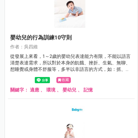
嬰幼兒的行為訓練10守則
作者：吳四維
從發展上來看，1～2歲的嬰幼兒表達能力有限，不能以語言
清楚表達需求，所以對於本身的飢餓、挫折、生氣、無聊、
想睡覺或身體不舒服等，多半以非語言的方式，如：抓、咬
或者打照顧者來吸引大人的注意以獲得滿足。許多的父母或
收藏
照顧者卻把這些行為當成是暴力行為的前哨戰，照顧者要試
著去解讀這些行為的背後意義，不要把這些動作當成沒有禮
關鍵字：
適應
、
環境
、
嬰幼兒
、
記憶
貌的反社會行為。