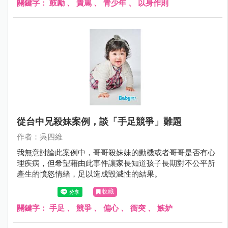
關鍵字：
鼓勵
、
責罵
、
青少年
、
以身作則
從台中兄殺妹案例，談「手足競爭」難題
作者：吳四維
我無意討論此案例中，哥哥殺妹妹的動機或者哥哥是否有心
理疾病，但希望藉由此事件讓家長知道孩子長期對不公平所
產生的憤怒情緒，足以造成毀滅性的結果。
收藏
關鍵字：
手足
、
競爭
、
偏心
、
衝突
、
嫉妒