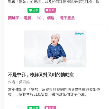
點選「開始」的按鍵，以及如何移動滑鼠至特定目標，除了
能增強小孩的語言理解能力外，對於小孩的手眼協調上也有
收藏
幫助，並藉此增進其認知能力如顏色、形狀與符號的認識。
關鍵字：
電腦
、
3C
、
網路
、
電子產品
不是中邪，瞭解又抖又叫的抽動症
作者：吳四維
當小孩出現 「突然、反覆與非規則性的身體抖動與發出怪
聲」，家長常誤以為這是小孩的壞習慣甚至中邪。
收藏