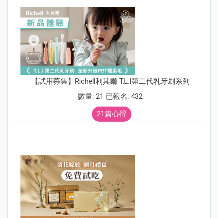
【試用募集】Richell利其爾 T.L.I第二代乳牙刷系列
數量: 21 已報名: 432
21篇心得