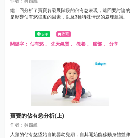
作者：吳四維
繼上回分析了寶寶各發展階段的佔有慾表現，這回要討論的
是影響佔有慾強度的因素，以及3種特殊情況的處理建議。
收藏
關鍵字：
佔有慾
、
先天氣質
、
教養
、
腦部
、
分享
寶寶的佔有慾分析(上)
作者：吳四維
人類的佔有慾望始自於嬰幼兒期，自其開始能移動身體並伸