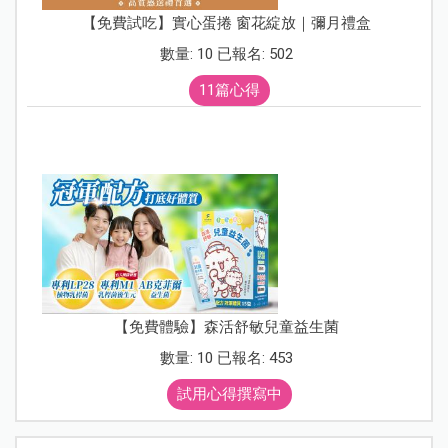
【免費試吃】實心蛋捲 窗花綻放｜彌月禮盒
數量: 10 已報名: 502
11篇心得
【免費體驗】森活舒敏兒童益生菌
數量: 10 已報名: 453
試用心得撰寫中