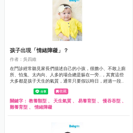
孩子出現「情緒障礙」？
作者：吳四維
在門診經常聽見家長們描述自己的小孩，很膽小、不敢上廁
所、怕鬼、太內向、人多的場合總是躲在一旁…，其實這些
大多都是孩子天生的氣質，通常只要假以時日，經過一段時
間的適應與鼓勵，多數孩子都能夠順利度過；但是在某些情
收藏
形下若孩子本身有疾病如過動症、自閉症與智能障礙，或家
庭的教養出了問題，可能導致小孩無法調適自己身體與心
關鍵字：
教養類型
、
天生氣質
、
易養育型
、
慢吞吞型
、
靈，而出現所謂的情緒障礙。
難養育型
、
情緒障礙