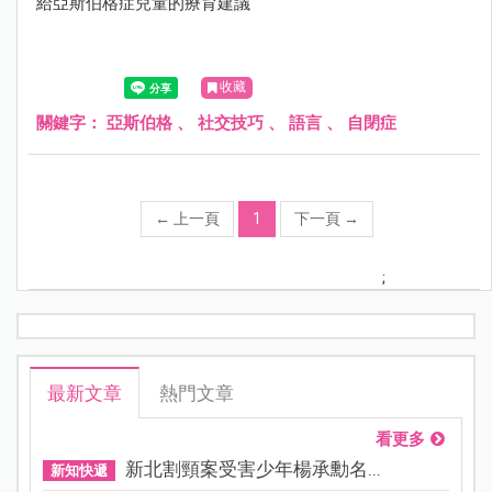
給亞斯伯格症兒童的療育建議
收藏
關鍵字：
亞斯伯格
、
社交技巧
、
語言
、
自閉症
←
上一頁
1
下一頁
→
;
最新文章
熱門文章
看更多
新北割頸案受害少年楊承勳名...
新知快遞