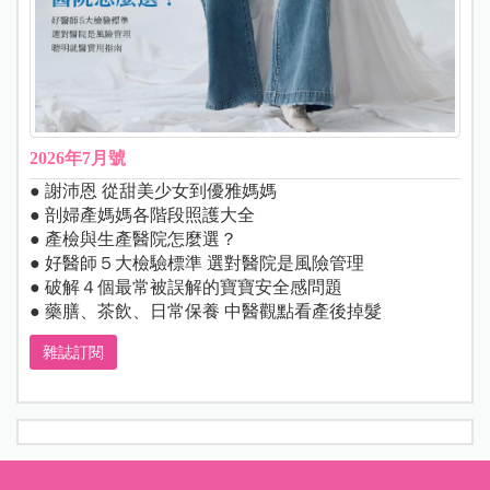
2026年7月號
● 謝沛恩 從甜美少女到優雅媽媽
● 剖婦產媽媽各階段照護大全
● 產檢與生產醫院怎麼選？
● 好醫師５大檢驗標準 選對醫院是風險管理
● 破解４個最常被誤解的寶寶安全感問題
● 藥膳、茶飲、日常保養 中醫觀點看產後掉髮
雜誌訂閱