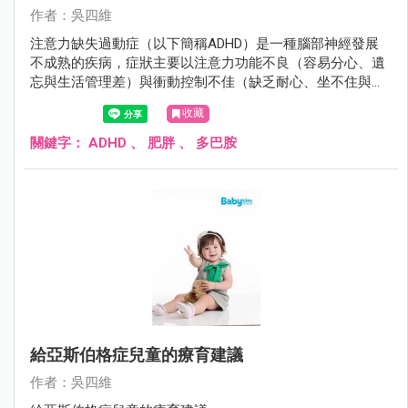
作者：吳四維
注意力缺失過動症（以下簡稱ADHD）是一種腦部神經發展
不成熟的疾病，症狀主要以注意力功能不良（容易分心、遺
忘與生活管理差）與衝動控制不佳（缺乏耐心、坐不住與控
制不住行為）來表現，若未經治療常嚴重且長期影響小孩未
收藏
來的學習成就、人際關係與人格發展。患者通常自學齡前就
開始現症狀，且有40％的患者症狀會持續到成人，儘早提供
關鍵字：
ADHD
、
肥胖
、
多巴胺
其療育與治療對ADHD小孩未來的發展相當重要。
給亞斯伯格症兒童的療育建議
作者：吳四維