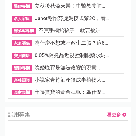
立秋後秋燥來襲！中醫教養肺...
醫師專欄
Janet謝怡芬虎媽模式禁3C，看...
名人家庭
不買手機給孩子，就要被貼「...
部落客專欄
為什麼不想或不敢生二胎？這8...
家庭關係
0.05%阿托品近視控制眼藥水納...
寶貝健康
晚婚晚育是無法改變的現實，...
醫師專欄
小說家青竹酒產後成半植物人...
產後照護
守護寶寶的黃金睡眠：為什麼...
專家專欄
試用募集
看更多