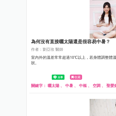
為何沒有直接曬太陽還是很容易中暑？
作者：劉亞玫 醫師
室內外的溫差常常超過10℃以上，若身體調整體
狀。
收藏
關鍵字：
曬太陽
、
中暑
、
中樞
、
空調
、
聖嬰