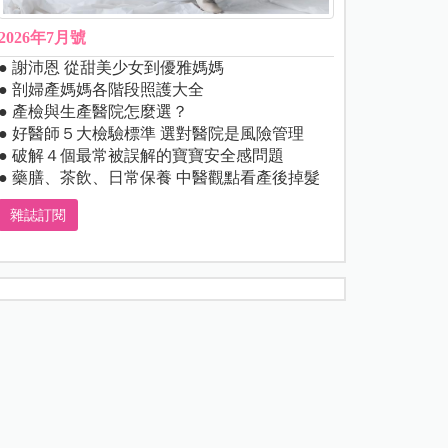
2026年7月號
● 謝沛恩 從甜美少女到優雅媽媽
● 剖婦產媽媽各階段照護大全
● 產檢與生產醫院怎麼選？
● 好醫師５大檢驗標準 選對醫院是風險管理
● 破解４個最常被誤解的寶寶安全感問題
● 藥膳、茶飲、日常保養 中醫觀點看產後掉髮
雜誌訂閱