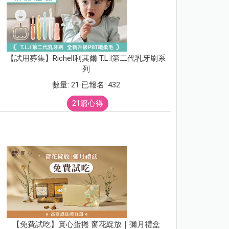
【試用募集】Richell利其爾 T.L.I第二代乳牙刷系
列
數量: 21 已報名: 432
21篇心得
【免費試吃】實心蛋捲 窗花綻放｜彌月禮盒