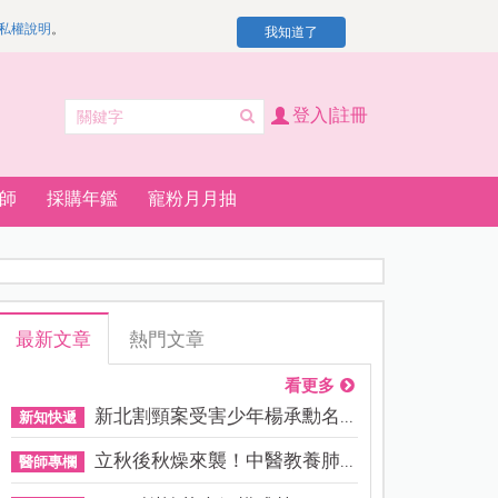
私權說明
。
我知道了
登入|註冊
師
採購年鑑
寵粉月月抽
最新文章
熱門文章
看更多
新北割頸案受害少年楊承勳名...
新知快遞
立秋後秋燥來襲！中醫教養肺...
醫師專欄