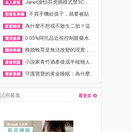
Janet謝怡芬虎媽模式禁3C，看...
名人家庭
不買手機給孩子，就要被貼「...
部落客專欄
為什麼不想或不敢生二胎？這8...
家庭關係
0.05%阿托品近視控制眼藥水納...
寶貝健康
晚婚晚育是無法改變的現實，...
醫師專欄
小說家青竹酒產後成半植物人...
產後照護
守護寶寶的黃金睡眠：為什麼...
專家專欄
試用募集
看更多