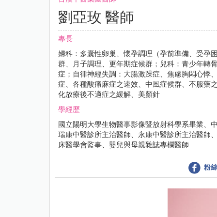
劉亞玫 醫師
專長
婦科：多囊性卵巢、懷孕調理（孕前準備、受孕
群、月子調理、更年期症候群；兒科：青少年轉
症；自律神經失調：大腸激躁症、焦慮胸悶心悸
症、各種酸痛麻症之速效、中風症候群、不服藥
化放療後不適症之緩解、美顏針
學經歷
國立陽明大學生物醫事影像暨放射科學系畢業、
瑞康中醫診所主治醫師、永康中醫診所主治醫師
床醫學會監事、嬰兒與母親雜誌專欄醫師
粉絲