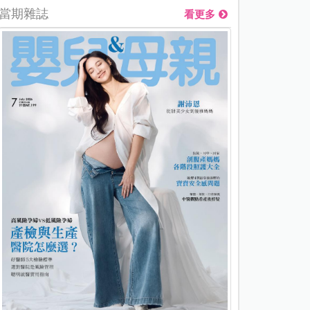
當期雜誌
看更多