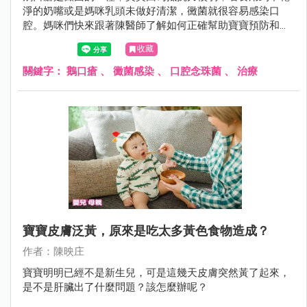
淨的奶嘴或是媽咪乳頭未做好清潔，黴菌就很容易感染口
腔。媽咪們快來跟著陳醫師了解如何正確幫助寶寶預防和治
療鵝口瘡的方針。
收藏
關鍵字：
鵝口瘡
、
黴菌感染
、
口腔念珠菌
、
治療
寶寶皮膚泛黃，原來是吃太多黃色食物造成？
作者：陳映庄
寶寶明明已經不是新生兒，可是這幾天皮膚突然黃了起來，
是不是肝臟出了什麼問題？該怎麼辦呢？