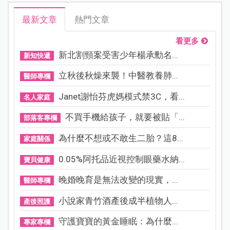
最新文章
熱門文章
看更多
新北割頸案受害少年楊承勳名...
新知快遞
立秋後秋燥來襲！中醫教養肺...
醫師專欄
Janet謝怡芬虎媽模式禁3C，看...
名人家庭
不買手機給孩子，就要被貼「...
部落客專欄
為什麼不想或不敢生二胎？這8...
家庭關係
0.05%阿托品近視控制眼藥水納...
寶貝健康
晚婚晚育是無法改變的現實，...
醫師專欄
小說家青竹酒產後成半植物人...
產後照護
守護寶寶的黃金睡眠：為什麼...
專家專欄