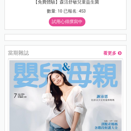
【免費體驗】森活舒敏兒童益生菌
數量: 10 已報名: 453
試用心得撰寫中
當期雜誌
看更多