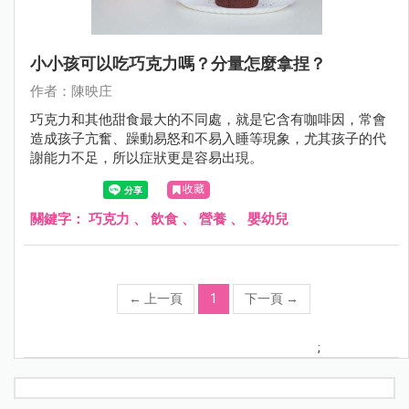
小小孩可以吃巧克力嗎？分量怎麼拿捏？
作者：陳映庄
巧克力和其他甜食最大的不同處，就是它含有咖啡因，常會
造成孩子亢奮、躁動易怒和不易入睡等現象，尤其孩子的代
謝能力不足，所以症狀更是容易出現。
收藏
關鍵字：
巧克力
、
飲食
、
營養
、
嬰幼兒
←
上一頁
1
下一頁
→
;