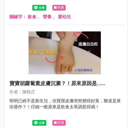
收藏
關鍵字：
飲食
、
營養
、
嬰幼兒
寶寶胡蘿蔔素皮膚沉澱？！原來原因是......
作者：陳映庄
明明已經不是新生兒，但寶寶皮膚突然變得好黃，難道是黃
疸發作？！仔細一瞧原來是飲食太單調惹得禍！
收藏