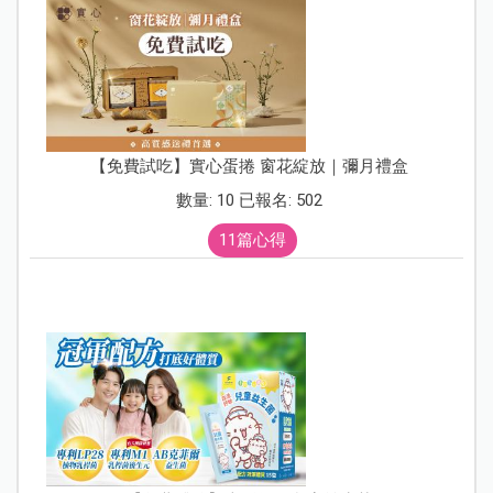
【免費試吃】實心蛋捲 窗花綻放｜彌月禮盒
數量: 10 已報名: 502
11篇心得