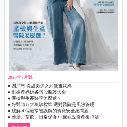
2026年7月號
● 謝沛恩 從甜美少女到優雅媽媽
● 剖婦產媽媽各階段照護大全
● 產檢與生產醫院怎麼選？
● 好醫師５大檢驗標準 選對醫院是風險管理
● 破解４個最常被誤解的寶寶安全感問題
● 藥膳、茶飲、日常保養 中醫觀點看產後掉髮