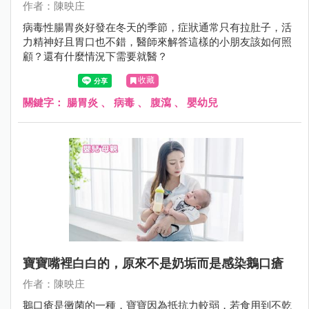
作者：陳映庄
病毒性腸胃炎好發在冬天的季節，症狀通常只有拉肚子，活
力精神好且胃口也不錯，醫師來解答這樣的小朋友該如何照
顧？還有什麼情況下需要就醫？
收藏
關鍵字：
腸胃炎
、
病毒
、
腹瀉
、
嬰幼兒
寶寶嘴裡白白的，原來不是奶垢而是感染鵝口瘡
作者：陳映庄
鵝口瘡是黴菌的一種，寶寶因為抵抗力較弱，若食用到不乾