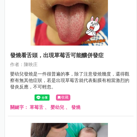
發燒看舌頭，出現草莓舌可能釀併發症
作者：陳映庄
嬰幼兒發燒是一件很普遍的事，除了注意發燒幾度，還得觀
察有無其他症狀，若是出現草莓舌就代表黏膜有相當激烈的
發炎反應，不可輕忽。
收藏
關鍵字：
草莓舌
、
嬰幼兒
、
發燒