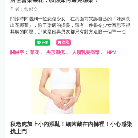
作者：曾郁文
門診時間遇到一位悲傷少女，在我面前哭訴自己的「妹妹長
出花椰菜」，除了染病的擔憂，還有一件很令少女百思不得
其解的問題，那就是她與男友都只有對方這麼一個單一性伴
侶，可是男友卻沒有中獎的跡象，她很擔憂男友會質疑她的
收藏
清白，不知道該怎麼解釋才好，因此至今都對男友隱瞞感染
的事情……
關鍵字：
菜花
、
尖形濕疣
、
人類乳突病毒
、
HPV
秋老虎加上小內添亂！細菌藏在內褲裡！小心感染
找上門