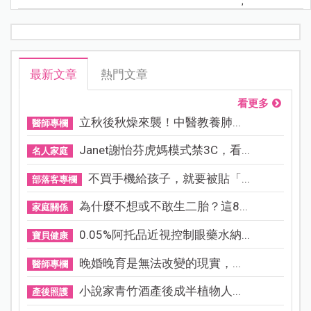
;
最新文章
熱門文章
看更多
立秋後秋燥來襲！中醫教養肺...
醫師專欄
Janet謝怡芬虎媽模式禁3C，看...
名人家庭
不買手機給孩子，就要被貼「...
部落客專欄
為什麼不想或不敢生二胎？這8...
家庭關係
0.05%阿托品近視控制眼藥水納...
寶貝健康
晚婚晚育是無法改變的現實，...
醫師專欄
小說家青竹酒產後成半植物人...
產後照護