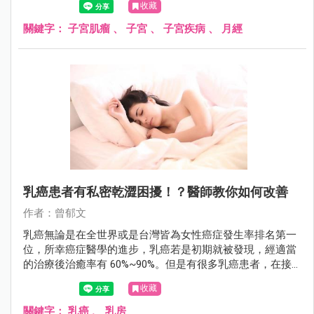
收藏
了！
關鍵字：
子宮肌瘤
、
子宮
、
子宮疾病
、
月經
乳癌患者有私密乾澀困擾！？醫師教你如何改善
作者：曾郁文
乳癌無論是在全世界或是台灣皆為女性癌症發生率排名第一
位，所幸癌症醫學的進步，乳癌若是初期就被發現，經適當
的治療後治癒率有 60%~90%。但是有很多乳癌患者，在接
受藥物治療後，常會出現類似更年期「陰道萎縮症」的症
收藏
狀，伴隨陰道乾澀、性行為疼痛、頻尿，以及尿失禁等困
擾。
關鍵字：
乳癌
、
乳房