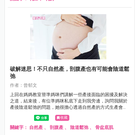
破解迷思！不只自然產，剖腹產也有可能會陰道鬆
弛
作者：曾郁文
上回在媽媽教室替準媽咪們講解一些產後面臨的困擾及解決
之道，結束後，有位準媽咪私底下走到我旁邊，詢問我關於
產後陰道鬆弛的問題，她很擔心透過自然產的方式生產會造
成嚴重的陰道鬆弛，因此她內心偏向選擇剖腹生產。但是難
收藏
道剖腹產的陰道就會緊實如初，不受影響嗎？
關鍵字：
自然產
、
剖腹產
、
陰道鬆弛
、
骨盆底肌