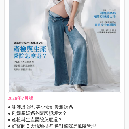
2026年7月號
● 謝沛恩 從甜美少女到優雅媽媽
● 剖婦產媽媽各階段照護大全
● 產檢與生產醫院怎麼選？
● 好醫師５大檢驗標準 選對醫院是風險管理