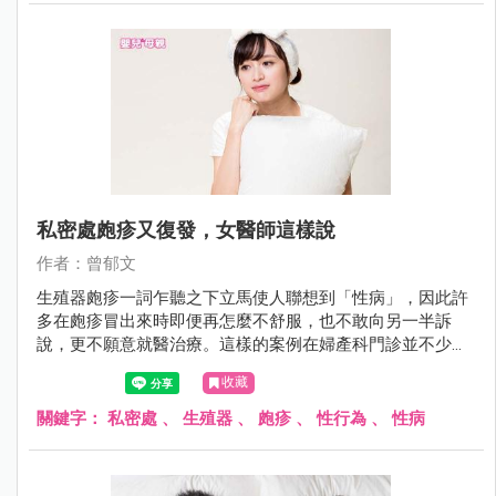
私密處皰疹又復發，女醫師這樣說
作者：曾郁文
生殖器皰疹一詞乍聽之下立馬使人聯想到「性病」，因此許
多在皰疹冒出來時即便再怎麼不舒服，也不敢向另一半訴
說，更不願意就醫治療。這樣的案例在婦產科門診並不少
見，陳小姐就是長期飽受私密處皰疹折磨的苦主，到底該怎
收藏
麼預防和治療呢？
關鍵字：
私密處
、
生殖器
、
皰疹
、
性行為
、
性病