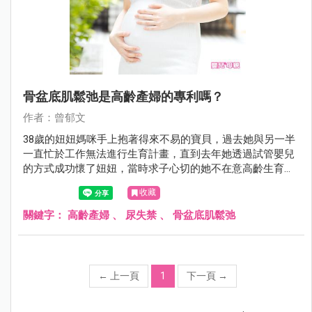
骨盆底肌鬆弛是高齡產婦的專利嗎？
作者：曾郁文
38歲的妞妞媽咪手上抱著得來不易的寶貝，過去她與另一半
一直忙於工作無法進行生育計畫，直到去年她透過試管嬰兒
的方式成功懷了妞妞，當時求子心切的她不在意高齡生育的
辛勞，一心只希望寶寶健康平安，如今她終於把妞妞生下來
收藏
了，但卻出現了當時沒想到的婦科困擾，頻尿、漏尿、腹部
有垂墜感、私密處鬆弛、便祕等…等症狀率續出現！因此門
關鍵字：
高齡產婦
、
尿失禁
、
骨盆底肌鬆弛
診時間她特地來諮詢我，這些她始料未及的狀況到底該怎麼
處理呢？
←
上一頁
1
下一頁
→