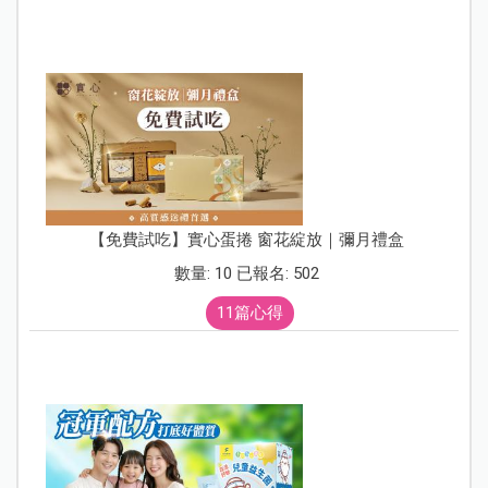
【免費試吃】實心蛋捲 窗花綻放｜彌月禮盒
數量: 10 已報名: 502
11篇心得