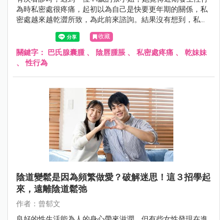
為時私密處很疼痛，起初以為自己是快要更年期的關係，私
密處越來越乾澀所致，為此前來諮詢。結果沒有想到，私密
處的乾澀問題並不是因為快要更年期的關係！究竟還有什麼
收藏
原因會導致突然擁有「乾妹妹」？！就讓我們繼續看下去
吧！
關鍵字：
巴氏腺囊腫
、
陰唇腫脹
、
私密處疼痛
、
乾妹妹
、
性行為
陰道變鬆是因為頻繁做愛？破解迷思！這３招學起
來，遠離陰道鬆弛
作者：曾郁文
良好的性生活能為人的身心帶來滋潤，但有些女性發現在進