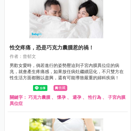
性交疼痛，恐是巧克力囊腫惹的禍！
作者：曾郁文
男歡女愛時，倘若進行的姿勢壓迫到子宮內膜異位症的病
兆，就會產生疼痛感，如果放任病灶繼續惡化，不只雙方在
性生活方面都難以盡興，還有可能導致嚴重的婦科疾病！
收藏
關鍵字：
巧克力囊腫
、
懷孕
、
避孕
、
性行為
、
子宮內膜
異位症