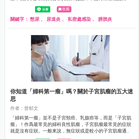
廁所，以避免感染情況發生。
收藏
關鍵字：
憋尿
、
尿道炎
、
私密處感染
、
膀胱炎
你知道「婦科第一瘤」嗎？關於子宮肌瘤的五大迷
思
作者：曾郁文
「婦科第一瘤」並不是子宮頸癌、乳腺癌等，而是「子宮肌
瘤」！作爲最常見的婦科良性肌瘤，子宮肌瘤最常見的症狀
就是沒有症狀。一般來說，無症狀或是較小的子宮肌瘤通常
不需要手術方式處理，但若出現下列4種情況，就要注意