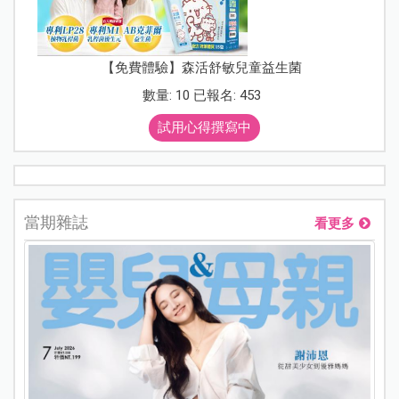
【免費體驗】森活舒敏兒童益生菌
數量: 10 已報名: 453
試用心得撰寫中
當期雜誌
看更多