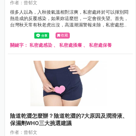
作者：曾郁文
很多人以為，入秋後氣溫相對涼爽，私密處終於可以揮別悶
熱造成的反覆感染，如果妳這麼想，一定會很失望。首先，
台灣秋天常有秋老虎出沒，高溫潮濕警報未除，私密處想要
遠離搔癢感染有難度，另一方面，很多人以為感染問題出在
收藏
外在環境，卻忽略內在環境也可能成為幫兇。
關鍵字：
私密處感染
、
私密處搔癢
、
私密處保養
陰道乾澀怎麼辦？陰道乾澀的7大原因及潤滑液、
保濕劑WHO三大挑選建議
作者：曾郁文