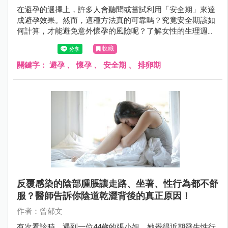
在避孕的選擇上，許多人會聽聞或嘗試利用「安全期」來達
成避孕效果。然而，這種方法真的可靠嗎？究竟安全期該如
何計算，才能避免意外懷孕的風險呢？了解女性的生理週期
運作，解析何時最容易受孕，才能去判斷安全期是否真的安
收藏
全？
關鍵字：
避孕
、
懷孕
、
安全期
、
排卵期
反覆感染的陰部腫脹讓走路、坐著、性行為都不舒
服？醫師告訴你陰道乾澀背後的真正原因！
作者：曾郁文
有次看診時，遇到一位44歲的張小姐，她覺得近期發生性行