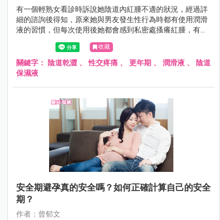
有一個輕熟女看診時訴說她陰道內紅腫不適的狀況，經過詳
細的諮詢後得知，原來她與男友發生性行為時都有使用潤滑
液的習慣，但每次使用後她都會感到私密處搔癢紅腫，有一
點感覺像是「過敏」的感覺。
收藏
關鍵字：
陰道乾澀
、
性交疼痛
、
更年期
、
潤滑液
、
陰道
保濕液
安全期避孕真的安全嗎？如何正確計算自己的安全
期？
作者：曾郁文