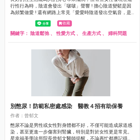
行性行為時，陰道會發出「啵啵」聲響 ! 擔心陰道變鬆是因
為頻繁做愛 ! 還有網路上常見「愛愛時陰道發出空氣音，是
陰道鬆弛嗎？」的說法，今天就來為大家說明陰道鬆弛及預
收藏
防妙招！
關鍵字：
陰道鬆弛
、
性愛方式
、
生產方式
、
婦科問題
別憋尿！防範私密處感染 醫教４招有助保養
作者：曾郁文
憋尿不論是男性或女性對身體都不好，不僅可能造成尿道感
染，甚至更進一步傷害到腎臟，特別是對於女性更是常見。
星幸福美學診所院長曾郁文醫師提醒，不論再忙都應記得上