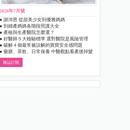
2026年7月號
● 謝沛恩 從甜美少女到優雅媽媽
● 剖婦產媽媽各階段照護大全
● 產檢與生產醫院怎麼選？
● 好醫師５大檢驗標準 選對醫院是風險管理
● 破解４個最常被誤解的寶寶安全感問題
● 藥膳、茶飲、日常保養 中醫觀點看產後掉髮
雜誌訂閱