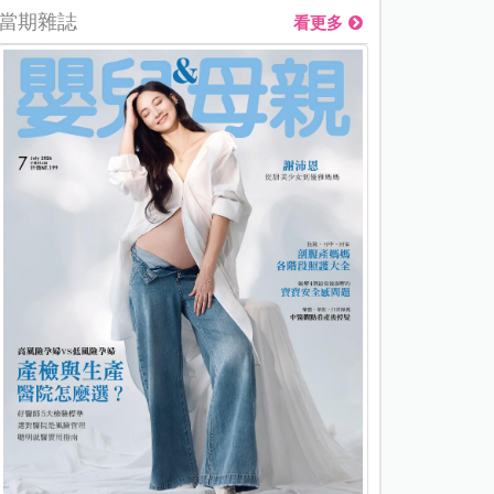
當期雜誌
看更多