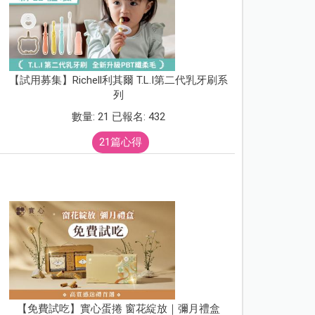
【試用募集】Richell利其爾 T.L.I第二代乳牙刷系
列
數量: 21 已報名: 432
21篇心得
【免費試吃】實心蛋捲 窗花綻放｜彌月禮盒