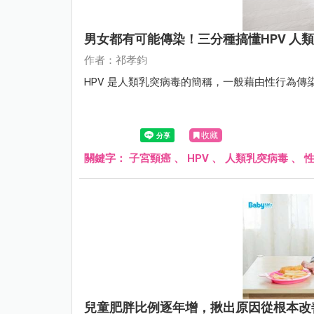
男女都有可能傳染！三分種搞懂HPV 人
作者：祁孝鈞
HPV 是人類乳突病毒的簡稱，一般藉由性行為
收藏
關鍵字：
子宮頸癌
、
HPV
、
人類乳突病毒
、
兒童肥胖比例逐年增，揪出原因從根本改