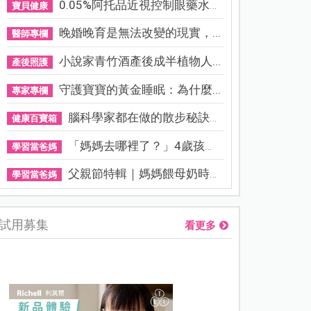
0.05%阿托品近視控制眼藥水納...
寶貝健康
晚婚晚育是無法改變的現實，...
醫師專欄
小說家青竹酒產後成半植物人...
產後照護
守護寶寶的黃金睡眠：為什麼...
專家專欄
腦科學家都在做的散步秘訣！...
健康百寶箱
「媽媽去哪裡了？」4歲孩子還...
學習當爸媽
父親節特輯｜媽媽餵母奶時，...
學習當爸媽
試用募集
看更多