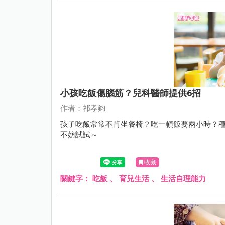
小孩吃飯傷腦筋？兒科醫師提供6招
作者：祁孝鈞
孩子吃飯常常不肯坐餐椅？吃一頓飯要兩小時？種
不妨試試～
收藏
關鍵字：
吃飯
、
育兒生活
、
生活自理能力