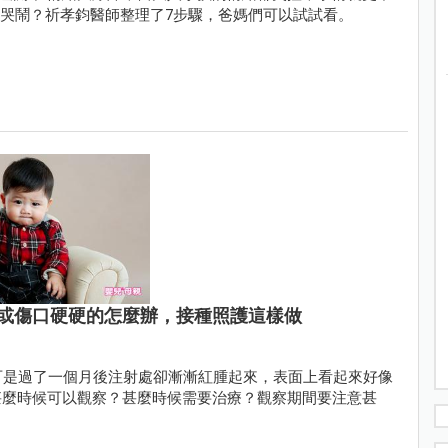
子的哭鬧？祈孝鈞醫師整理了7步驟，爸媽們可以試試看。
或傷口硬硬的怎麼辦，接種照護這樣做
可是過了一個月後注射處卻漸漸紅腫起來，表面上看起來好像
甚麼時候可以觀察？甚麼時候需要治療？觀察期間要注意甚