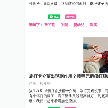
可收拾... 身為父母，到底該如何面對、處理孩
收藏
關鍵字：
叛逆期
、
哭鬧
、
嬰幼兒
、
教養
施打卡介苗出現副作用？接種完疤痕紅腫
作者：祁孝鈞
孩子在5～8個月會接種卡介苗，剛打完還沒事，
有小傷口的樣子，看了醫生又說觀察就好，到底
麼？我們一起來看看該怎麼辦。