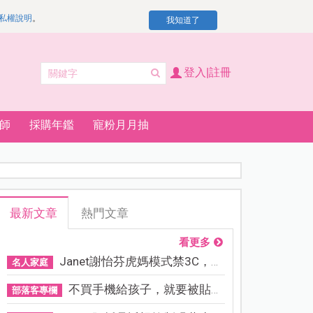
私權說明
。
我知道了
登入|註冊
師
採購年鑑
寵粉月月抽
最新文章
熱門文章
看更多
Janet謝怡芬虎媽模式禁3C，看...
名人家庭
不買手機給孩子，就要被貼「...
部落客專欄