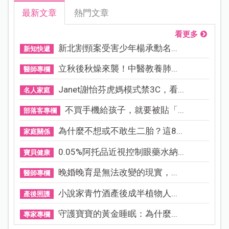
最新文章
熱門文章
看更多
新北割頸案受害少年楊承勳名...
新知快遞
立秋後秋燥來襲！中醫教養肺...
醫師專欄
Janet謝怡芬虎媽模式禁3C，看...
名人家庭
不買手機給孩子，就要被貼「...
部落客專欄
為什麼不想或不敢生二胎？這8...
家庭關係
0.05%阿托品近視控制眼藥水納...
寶貝健康
晚婚晚育是無法改變的現實，...
醫師專欄
小說家青竹酒產後成半植物人...
產後照護
守護寶寶的黃金睡眠：為什麼...
專家專欄