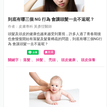
到底有哪三個 NG 行為 會讓頭髮一去不返呢？
作者：⽪膚專科 黃彥愷醫師
頭髮及頭皮的健康也越來越受到重視，許多人過了青春期後
也會慢慢開始有落髮及髮量稀疏的問題，到底有哪三個NG行
為 會讓頭髮一去不返呢？
收藏
關鍵字：
落髮
、
掉髮
、
禿頭
、
頭皮健康
、
頭皮保養