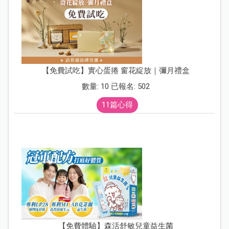
【免費試吃】實心蛋捲 窗花綻放｜彌月禮盒
數量: 10 已報名: 502
11篇心得
【免費體驗】森活舒敏兒童益生菌