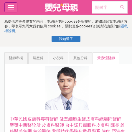
Toggle
navigation
為提供您更多優質的內容，本網站使用cookies分析技術。若繼續閱覽本網站內
容，即表示您同意我們使用 cookies， 關於更多cookies資訊請閱讀我們的
隱私
權說明
。
我知道了
醫師專欄
婦產科
小兒科
其他分科
黃彥愷醫師
中華⺠國⽪膚科專科醫師 健眾細胞⽣醫⽪膚科總顧問醫師
聖璽中⻄醫診所 ⽪膚科醫師 台中諾⾙爾眼科⽪膚科 院長 維
格醫美集團 主治醫師 黎明技術學院化妝品學系 講師 亞洲⽣