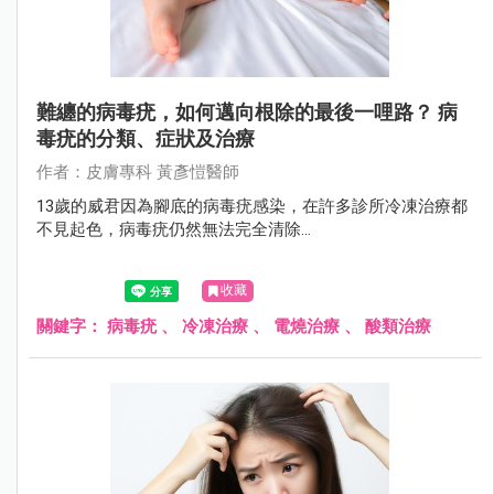
難纏的病毒疣，如何邁向根除的最後一哩路？ 病
毒疣的分類、症狀及治療
作者：⽪膚專科 黃彥愷醫師
13歲的威君因為腳底的病毒疣感染，在許多診所冷凍治療都
不見起色，病毒疣仍然無法完全清除...
收藏
關鍵字：
病毒疣
、
冷凍治療
、
電燒治療
、
酸類治療