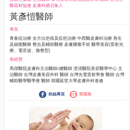
醫器材協會 ⽪膚科總召集⼈
黃彥愷醫師
專長
青春痘治療 全⽅位疤痕及痘疤治療 中⻄醫⽪膚科治療 再⽣
及細胞醫療 整合及輔助醫療 ⽪膚腫瘤⼿術 醫學美容(雷射光
療、電⾳波、微整型)
學經歷
⾺偕醫院⽪膚科主治醫師/總醫師 澄清醫院美容醫學中⼼ 主
治醫師 台灣⽪膚美容外科 醫師 台灣光電雷射學會 醫師 台灣
輔助醫學醫學會 醫師 韓國延世⼤學⽪膚外科進修
粉絲專頁
部落格