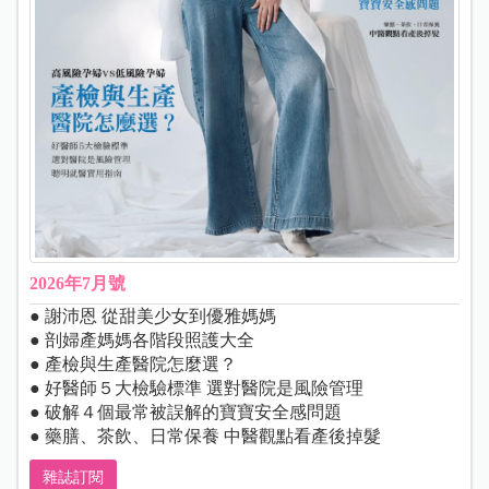
2026年7月號
● 謝沛恩 從甜美少女到優雅媽媽
● 剖婦產媽媽各階段照護大全
● 產檢與生產醫院怎麼選？
● 好醫師５大檢驗標準 選對醫院是風險管理
● 破解４個最常被誤解的寶寶安全感問題
● 藥膳、茶飲、日常保養 中醫觀點看產後掉髮
雜誌訂閱