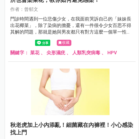
作者：曾郁文
門診時間遇到一位悲傷少女，在我面前哭訴自己的「妹妹長
出花椰菜」，除了染病的擔憂，還有一件很令少女百思不得
其解的問題，那就是她與男友都只有對方這麼一個單一性伴
侶，可是男友卻沒有中獎的跡象，她很擔憂男友會質疑她的
收藏
清白，不知道該怎麼解釋才好，因此至今都對男友隱瞞感染
的事情……
關鍵字：
菜花
、
尖形濕疣
、
人類乳突病毒
、
HPV
秋老虎加上小內添亂！細菌藏在內褲裡！小心感染
找上門