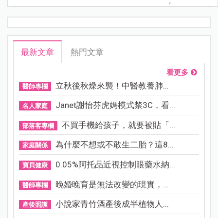
;
最新文章
熱門文章
看更多
立秋後秋燥來襲！中醫教養肺...
醫師專欄
Janet謝怡芬虎媽模式禁3C，看...
名人家庭
不買手機給孩子，就要被貼「...
部落客專欄
為什麼不想或不敢生二胎？這8...
家庭關係
0.05%阿托品近視控制眼藥水納...
寶貝健康
晚婚晚育是無法改變的現實，...
醫師專欄
小說家青竹酒產後成半植物人...
產後照護