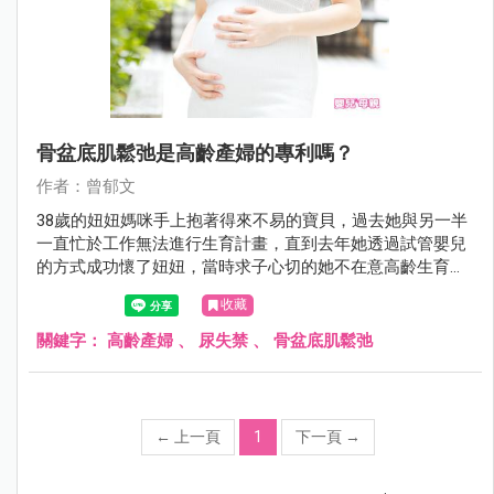
骨盆底肌鬆弛是高齡產婦的專利嗎？
作者：曾郁文
38歲的妞妞媽咪手上抱著得來不易的寶貝，過去她與另一半
一直忙於工作無法進行生育計畫，直到去年她透過試管嬰兒
的方式成功懷了妞妞，當時求子心切的她不在意高齡生育的
辛勞，一心只希望寶寶健康平安，如今她終於把妞妞生下來
收藏
了，但卻出現了當時沒想到的婦科困擾，頻尿、漏尿、腹部
有垂墜感、私密處鬆弛、便祕等…等症狀率續出現！因此門
關鍵字：
高齡產婦
、
尿失禁
、
骨盆底肌鬆弛
診時間她特地來諮詢我，這些她始料未及的狀況到底該怎麼
處理呢？
←
上一頁
1
下一頁
→