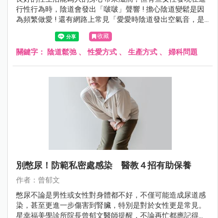
行性行為時，陰道會發出「啵啵」聲響 ! 擔心陰道變鬆是因
為頻繁做愛 ! 還有網路上常見「愛愛時陰道發出空氣音，是
陰道鬆弛嗎？」的說法，今天就來為大家說明陰道鬆弛及預
收藏
防妙招！
關鍵字：
陰道鬆弛
、
性愛方式
、
生產方式
、
婦科問題
別憋尿！防範私密處感染 醫教４招有助保養
作者：曾郁文
憋尿不論是男性或女性對身體都不好，不僅可能造成尿道感
染，甚至更進一步傷害到腎臟，特別是對於女性更是常見。
星幸福美學診所院長曾郁文醫師提醒，不論再忙都應記得上