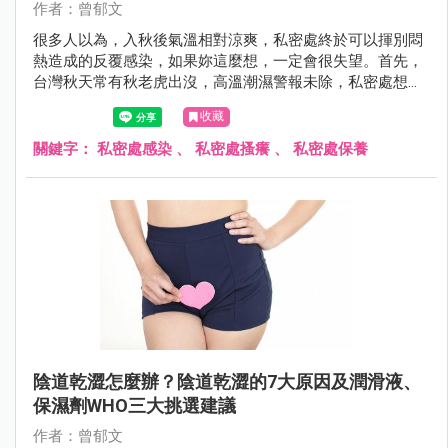
作者：曾郁文
很多人以為，入秋後氣溫相對涼爽，私密處終於可以揮別悶
熱造成的反覆感染，如果妳這麼想，一定會很失望。首先，
台灣秋天常有秋老虎出沒，高溫潮濕警報未除，私密處想要
遠離搔癢感染有難度，另一方面，很多人以為感染問題出在
收藏
外在環境，卻忽略內在環境也可能成為幫兇。
關鍵字：
私密處感染
、
私密處搔癢
、
私密處保養
陰道乾澀怎麼辦？陰道乾澀的7大原因及潤滑液、
保濕劑WHO三大挑選建議
作者：曾郁文