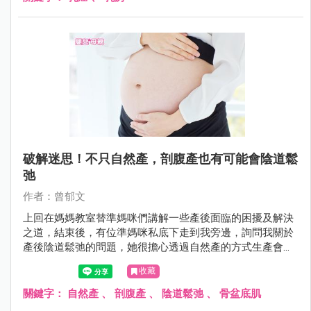
破解迷思！不只自然產，剖腹產也有可能會陰道鬆
弛
作者：曾郁文
上回在媽媽教室替準媽咪們講解一些產後面臨的困擾及解決
之道，結束後，有位準媽咪私底下走到我旁邊，詢問我關於
產後陰道鬆弛的問題，她很擔心透過自然產的方式生產會造
成嚴重的陰道鬆弛，因此她內心偏向選擇剖腹生產。但是難
收藏
道剖腹產的陰道就會緊實如初，不受影響嗎？
關鍵字：
自然產
、
剖腹產
、
陰道鬆弛
、
骨盆底肌