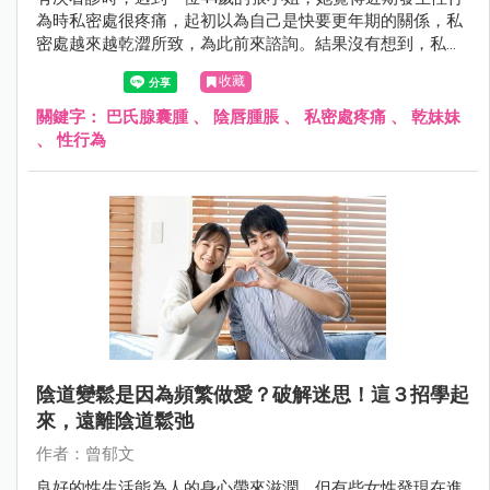
為時私密處很疼痛，起初以為自己是快要更年期的關係，私
密處越來越乾澀所致，為此前來諮詢。結果沒有想到，私密
處的乾澀問題並不是因為快要更年期的關係！究竟還有什麼
收藏
原因會導致突然擁有「乾妹妹」？！就讓我們繼續看下去
吧！
關鍵字：
巴氏腺囊腫
、
陰唇腫脹
、
私密處疼痛
、
乾妹妹
、
性行為
陰道變鬆是因為頻繁做愛？破解迷思！這３招學起
來，遠離陰道鬆弛
作者：曾郁文
良好的性生活能為人的身心帶來滋潤，但有些女性發現在進