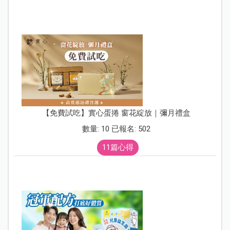
【免費試吃】實心蛋捲 窗花綻放｜彌月禮盒
數量: 10 已報名: 502
11篇心得