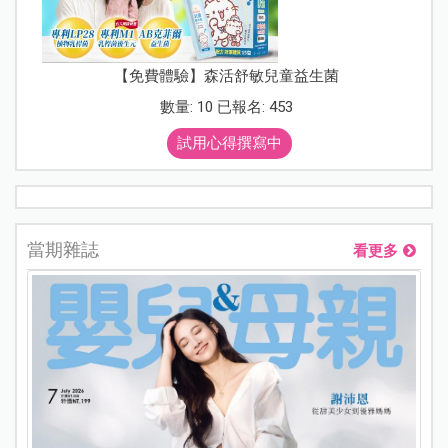
【免費體驗】森活舒敏兒童益生菌
數量: 10 已報名: 453
試用心得撰寫中
當期雜誌
看更多