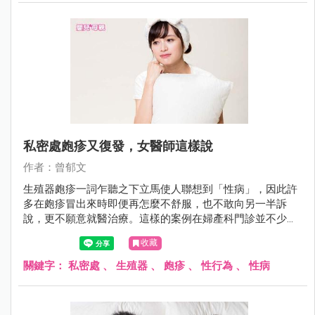
私密處皰疹又復發，女醫師這樣說
作者：曾郁文
生殖器皰疹一詞乍聽之下立馬使人聯想到「性病」，因此許
多在皰疹冒出來時即便再怎麼不舒服，也不敢向另一半訴
說，更不願意就醫治療。這樣的案例在婦產科門診並不少
見，陳小姐就是長期飽受私密處皰疹折磨的苦主，到底該怎
收藏
麼預防和治療呢？
關鍵字：
私密處
、
生殖器
、
皰疹
、
性行為
、
性病