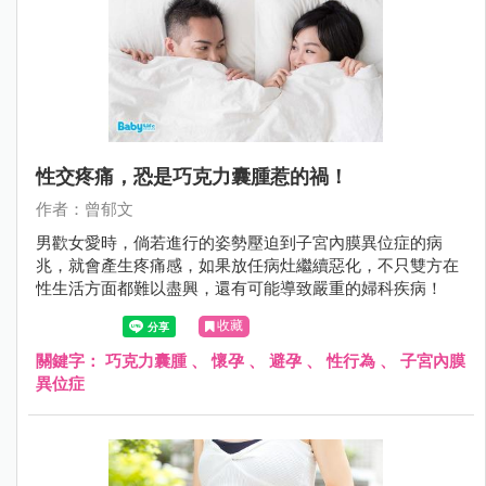
性交疼痛，恐是巧克力囊腫惹的禍！
作者：曾郁文
男歡女愛時，倘若進行的姿勢壓迫到子宮內膜異位症的病
兆，就會產生疼痛感，如果放任病灶繼續惡化，不只雙方在
性生活方面都難以盡興，還有可能導致嚴重的婦科疾病！
收藏
關鍵字：
巧克力囊腫
、
懷孕
、
避孕
、
性行為
、
子宮內膜
異位症