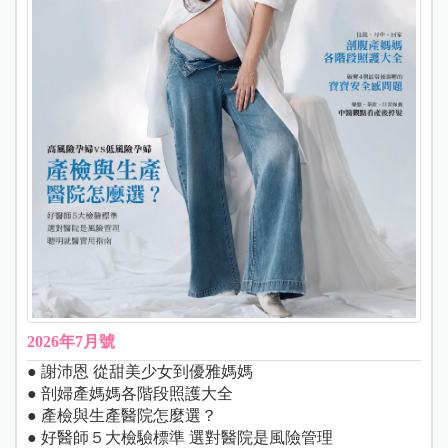
2026年7月號
● 謝沛恩 從甜美少女到優雅媽媽
● 剖婦產媽媽各階段照護大全
● 產檢與生產醫院怎麼選？
● 好醫師５大檢驗標準 選對醫院是風險管理