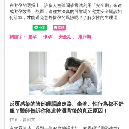
在避孕的選擇上，許多人會聽聞或嘗試利用「安全期」來達
成避孕效果。然而，這種方法真的可靠嗎？究竟安全期該如
何計算，才能避免意外懷孕的風險呢？了解女性的生理週期
運作，解析何時最容易受孕，才能去判斷安全期是否真的安
收藏
全？
關鍵字：
避孕
、
懷孕
、
安全期
、
排卵期
反覆感染的陰部腫脹讓走路、坐著、性行為都不舒
服？醫師告訴你陰道乾澀背後的真正原因！
作者：曾郁文
有次看診時，遇到一位44歲的張小姐，她覺得近期發生性行