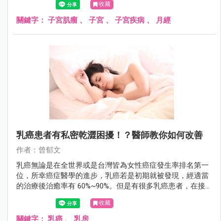
收藏
了！
關鍵字：
子宮肌瘤
、
子宮
、
子宮疾病
、
月經
乳癌患者有私密乾澀困擾！？醫師教你如何改善
作者：曾郁文
乳癌無論是在全世界或是台灣皆為女性癌症發生率排名第一
位，所幸癌症醫學的進步，乳癌若是初期就被發現，經適當
的治療後治癒率有 60%~90%。但是有很多乳癌患者，在接
受藥物治療後，常會出現類似更年期「陰道萎縮症」的症
收藏
狀，伴隨陰道乾澀、性行為疼痛、頻尿，以及尿失禁等困
擾。
關鍵字：
乳癌
、
乳房