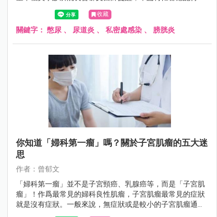
廁所，以避免感染情況發生。
收藏
關鍵字：
憋尿
、
尿道炎
、
私密處感染
、
膀胱炎
你知道「婦科第一瘤」嗎？關於子宮肌瘤的五大迷
思
作者：曾郁文
「婦科第一瘤」並不是子宮頸癌、乳腺癌等，而是「子宮肌
瘤」！作爲最常見的婦科良性肌瘤，子宮肌瘤最常見的症狀
就是沒有症狀。一般來說，無症狀或是較小的子宮肌瘤通常
不需要手術方式處理，但若出現下列4種情況，就要注意