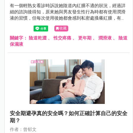
有一個輕熟女看診時訴說她陰道內紅腫不適的狀況，經過詳
細的諮詢後得知，原來她與男友發生性行為時都有使用潤滑
液的習慣，但每次使用後她都會感到私密處搔癢紅腫，有一
點感覺像是「過敏」的感覺。
收藏
關鍵字：
陰道乾澀
、
性交疼痛
、
更年期
、
潤滑液
、
陰道
保濕液
安全期避孕真的安全嗎？如何正確計算自己的安全
期？
作者：曾郁文