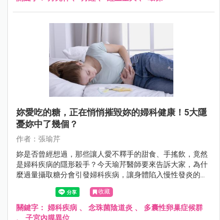
妳愛吃的糖，正在悄悄摧毀妳的婦科健康！5大隱
憂妳中了幾個？
作者：張瑜芹
妳是否曾經想過，那些讓人愛不釋手的甜食、手搖飲，竟然
是婦科疾病的隱形殺手？今天瑜芹醫師要來告訴大家，為什
麼過量攝取糖分會引發婦科疾病，讓身體陷入慢性發炎的惡
性循環！
收藏
關鍵字：
婦科疾病
、
念珠菌陰道炎
、
多囊性卵巢症候群
、
子宮內膜異位