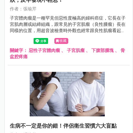
作者：張瑜芹
子宮體肉瘤是一種罕見但惡性度極高的婦科癌症，它長在子
宮肌肉層或結締組織，跟常見的子宮肌瘤（良性腫瘤）長在
同樣的位置，用超音波檢查時外觀也經常跟良性肌瘤看起來
無異，所以非常容易被誤認為是「普通的肌瘤」。
收藏
關鍵字：
惡性子宮體肉瘤
、
子宮肌瘤
、
下腹部腫塊
、
骨
盆腔疼痛
生病不一定是你的錯！伴侶衛生習慣六大盲點