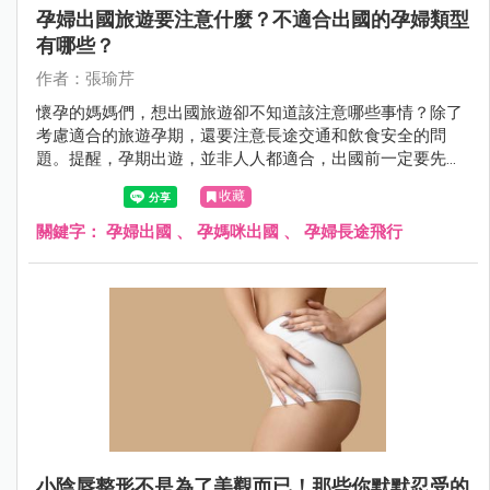
孕婦出國旅遊要注意什麼？不適合出國的孕婦類型
有哪些？
作者：張瑜芹
懷孕的媽媽們，想出國旅遊卻不知道該注意哪些事情？除了
考慮適合的旅遊孕期，還要注意長途交通和飲食安全的問
題。提醒，孕期出遊，並非人人都適合，出國前一定要先請
醫師評估自己的狀況是否適合出國，母胎安全才應為首要考
收藏
量。萬一在國外發生身體不適要緊急就醫，又該準備哪些東
西？孕婦出國需要帶媽媽手冊嗎？這篇文章由婦產科張瑜芹
關鍵字：
孕婦出國
、
孕媽咪出國
、
孕婦長途飛行
醫師，帶你一起來了解這些重要的資訊。
小陰唇整形不是為了美觀而已！那些你默默忍受的