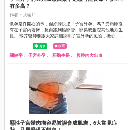
有多高？
作者：張瑜芹
懷孕是件開心的事，但妳聽說過「子宮外孕」嗎？受精卵沒
有在子宮內著床，反而跑到輸卵管、卵巢或腹腔其他地方生
長。 瑜芹醫師要跟大家詳細說明子宮外孕的風險，擔心、害
怕的下一步，是面對恐懼。
收藏
關鍵字：
子宮外孕
、
胚胎生長
、
腹腔內大出血
惡性子宮體肉瘤容易被誤會成肌瘤，6大常見症
狀，及早發現不輕忽！