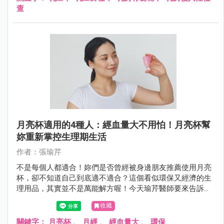
查
月亮杯適用的4種人：經血量大不用怕！月亮杯幫
妳重新掌控生理期生活
作者：張瑜芹
不是每個人都適合！妳們是否曾經被身邊朋友推薦使用月亮
杯，卻不知道自己到底適不適合？這個看似環保又經濟的生
理用品，其實並不是萬能解方喔！今天瑜芹醫師要來告訴大
家，哪4種人最適合使用月亮杯，以及使用前必須知道的重
收藏
要事項！
關鍵字：
月亮杯
、
月經
、
經血量大
、
環保