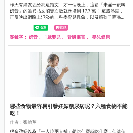
昨天有網友丟給我這篇文，才一個晚上，這篇「未滿一歲喝
奶昔」的詭異貼文瀏覽次數就暴增到 17.7 萬！ 這股熱度，
正反映出網路上氾濫的非科學育兒亂象，以及將孩子商品化
的可悲趨勢。
收藏
關鍵字：
奶昔
、
1歲嬰兒
、
腎臟傷害
、
嬰兒健康
哪些食物最容易引發妊娠糖尿病呢？六種食物不能
吃！
作者：張瑜芹
很多孕婦以為「一人吃兩人補」想吃什麼就吃什麼，但這個