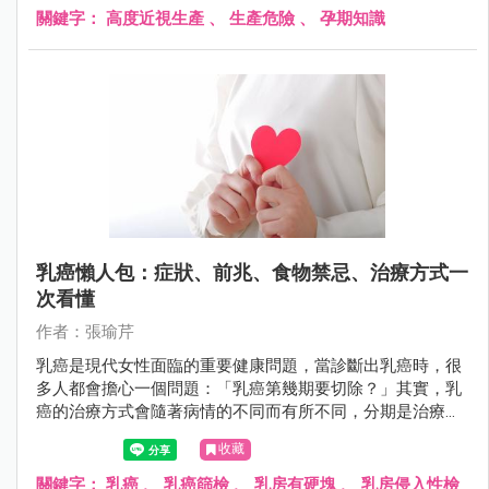
關鍵字：
高度近視生產
、
生產危險
、
孕期知識
乳癌懶人包：症狀、前兆、食物禁忌、治療方式一
次看懂
作者：張瑜芹
乳癌是現代女性面臨的重要健康問題，當診斷出乳癌時，很
多人都會擔心一個問題：「乳癌第幾期要切除？」其實，乳
癌的治療方式會隨著病情的不同而有所不同，分期是治療計
畫的關鍵指標之一。
收藏
關鍵字：
乳癌
、
乳癌篩檢
、
乳房有硬塊
、
乳房侵入性檢