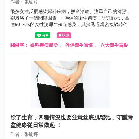
作者：張瑜芹
很多女性反覆感染婦科疾病，拼命治療、注重自己的清潔，
卻忽略了一個關鍵因素——伴侶的衛生習慣！研究顯示，高
達60-70%的女性泌尿生殖道感染，其實透過親密接觸時伴侶
帶來的細菌、病毒或黴菌造成。
收藏
關鍵字：
婦科疾病感染
、
伴侶衛生習慣
、
六大衛生盲點
除了生育，四種情況也要注意盆底肌鬆弛，守護骨
盆健康從日常做起 ！
作者：張瑜芹