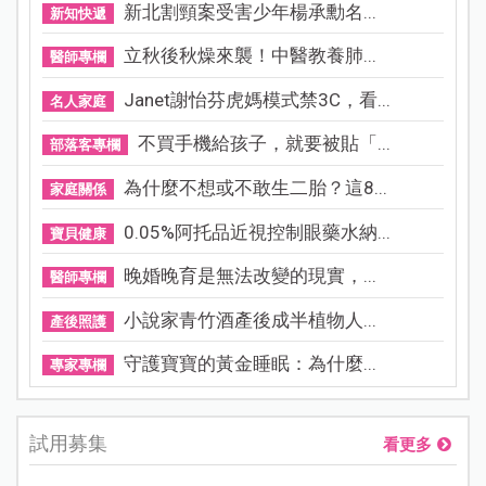
新北割頸案受害少年楊承勳名...
新知快遞
立秋後秋燥來襲！中醫教養肺...
醫師專欄
Janet謝怡芬虎媽模式禁3C，看...
名人家庭
不買手機給孩子，就要被貼「...
部落客專欄
為什麼不想或不敢生二胎？這8...
家庭關係
0.05%阿托品近視控制眼藥水納...
寶貝健康
晚婚晚育是無法改變的現實，...
醫師專欄
小說家青竹酒產後成半植物人...
產後照護
守護寶寶的黃金睡眠：為什麼...
專家專欄
試用募集
看更多