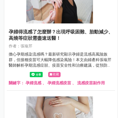
孕婦得流感了怎麼辦？出現呼吸困難、胎動減少、
高燒等症狀需盡速送醫！
作者：張瑜芹
擔心孕期感染流感嗎？最新研究顯示孕婦是流感高風險族
群，但接種疫苗可大幅降低感染風險！本文由婦產科張瑜芹
醫師解析孕期流感症狀、疫苗安全性和治療建議，從預防、
診斷到照護策略，提供完整防護方案，守護媽媽寶寶健康！
收藏
公費疫苗資格、接種時機、防護重點一次搞懂。
關鍵字：
孕婦流感
、
孕婦流感疫苗
、
流感疫苗副作用