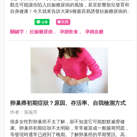
觀念可能讓你陷入妊娠糖尿病的風險，甚至影響胎兒發育和
自身健康！今天就來告訴大家6種最容易誘發妊娠糖尿病的
食物，幫助準媽媽們建立完整的孕期飲食安全意識！
收藏
關鍵字：
妊娠糖尿病
、
孕婦飲食
、
孕婦血糖
卵巢癌初期症狀？原因、存活率、自我檢測方式
作者：張瑜芹
很多女性對卵巢癌不太了解，卻不知道它可能默默威脅健
康。卵巢癌初期症狀不太明顯，常常被當成一般腸胃問題，
等發現時通常已經到了晚期。了解卵巢癌的早期警訊、高風