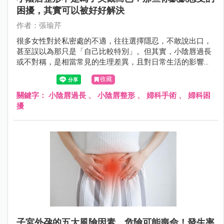
困擾，其實可以被好好解決
作者：張瑜芹
很多女性對於私密處的不適，往往選擇隱忍，不敢說出口，
甚至誤以為那只是「自己比較特別」。但其實，小陰唇過長
或不對稱，是相當常見的生理差異，且對日常生活的影響，
遠比想像中更真實——從運動摩擦的不適、穿著受限，到清
收藏
潔困難甚至影響親密關係，都可能悄悄累積成長期壓力。
關鍵字：
小陰唇過長
、
小陰唇整形
、
婦科手術
、
婦科困
擾
子宮外孕的五大風險因素，危險可能喪命！發生率