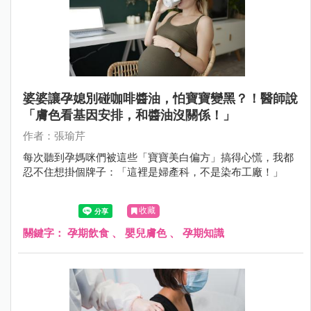
婆婆讓孕媳別碰咖啡醬油，怕寶寶變黑？！醫師說
「膚色看基因安排，和醬油沒關係！」
作者：張瑜芹
每次聽到孕媽咪們被這些「寶寶美白偏方」搞得心慌，我都
忍不住想掛個牌子：「這裡是婦產科，不是染布工廠！」
收藏
關鍵字：
孕期飲食
、
嬰兒膚色
、
孕期知識