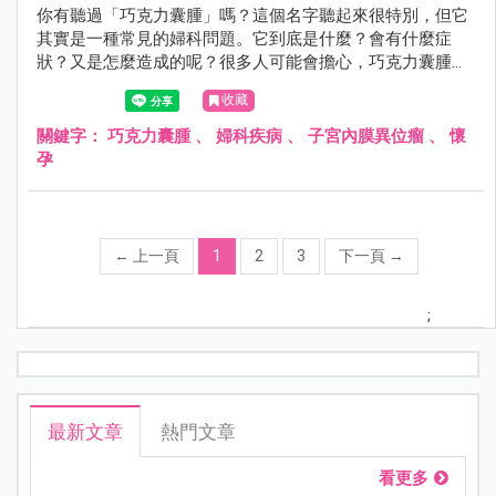
你有聽過「巧克力囊腫」嗎？這個名字聽起來很特別，但它
其實是一種常見的婦科問題。它到底是什麼？會有什麼症
狀？又是怎麼造成的呢？很多人可能會擔心，巧克力囊腫會
影響懷孕嗎？它會自己消失嗎？如果需要開刀，要多大才需
收藏
要？手術後的恢復期又要多久？這篇文章由婦產科張瑜芹醫
師，帶你了解這個影響許多女性健康的問題。
關鍵字：
巧克力囊腫
、
婦科疾病
、
子宮內膜異位瘤
、
懷
孕
←
上一頁
1
2
3
下一頁
→
;
最新文章
熱門文章
看更多