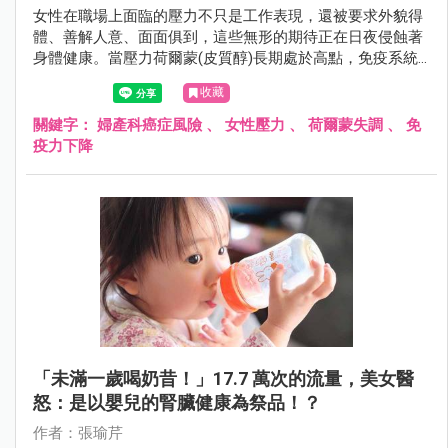
女性在職場上面臨的壓力不只是工作表現，還被要求外貌得
體、善解人意、面面俱到，這些無形的期待正在日夜侵蝕著
身體健康。當壓力荷爾蒙(皮質醇)長期處於高點，免疫系統
受到抑制，就會造成細胞修復功能下降、荷爾蒙失調。
收藏
關鍵字：
婦產科癌症風險
、
女性壓力
、
荷爾蒙失調
、
免
疫力下降
「未滿一歲喝奶昔！」17.7 萬次的流量，美女醫
怒：是以嬰兒的腎臟健康為祭品！？
作者：張瑜芹