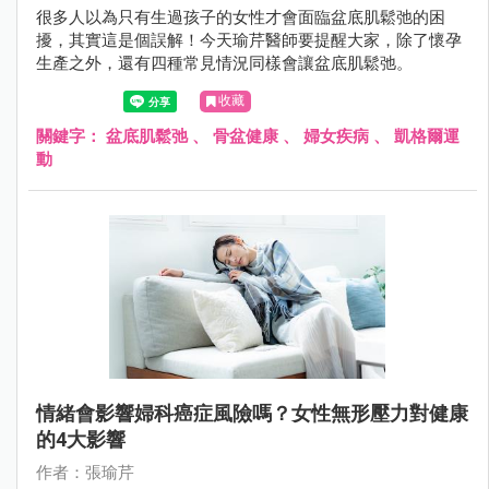
很多人以為只有生過孩子的女性才會面臨盆底肌鬆弛的困
擾，其實這是個誤解！今天瑜芹醫師要提醒大家，除了懷孕
生產之外，還有四種常見情況同樣會讓盆底肌鬆弛。
收藏
關鍵字：
盆底肌鬆弛
、
骨盆健康
、
婦女疾病
、
凱格爾運
動
情緒會影響婦科癌症風險嗎？女性無形壓力對健康
的4大影響
作者：張瑜芹