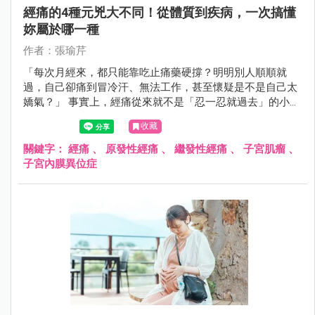
經痛的4種元兇大不同！從體質到疾病，一次搞懂
妳屬於哪一種
作者：張瑜芹
「每次月經來，都只能靠吃止痛藥硬撐？明明別人順順就
過，自己卻痛到冒冷汗、無法工作，甚至懷疑是不是自己太
嬌氣？」 事實上，經痛從來就不是「忍一忍就過去」的小
事，而是身體發出的重要警訊！許多女性誤以為經痛是體質
收藏
問題，只要吃止痛藥就好，卻忽略了背後可能隱藏著婦科疾
病。如果妳的經痛總是治不好，甚至隨著年紀越來越嚴重，
關鍵字：
經痛
、
原發性經痛
、
繼發性經痛
、
子宮肌瘤
、
可能是身體正在告訴妳：「這裡出問題了！」
子宮內膜異位症