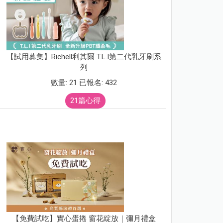
【試用募集】Richell利其爾 T.L.I第二代乳牙刷系
列
數量: 21 已報名: 432
21篇心得
【免費試吃】實心蛋捲 窗花綻放｜彌月禮盒