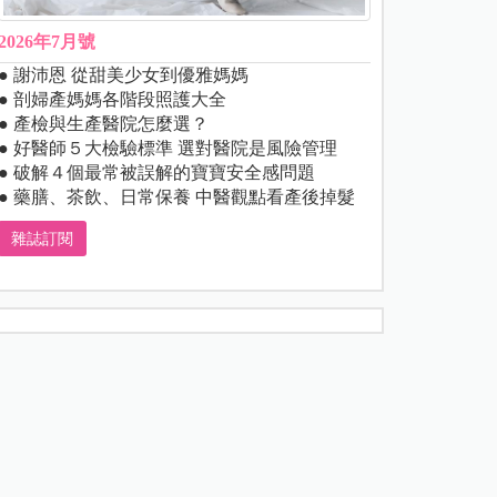
2026年7月號
● 謝沛恩 從甜美少女到優雅媽媽
● 剖婦產媽媽各階段照護大全
● 產檢與生產醫院怎麼選？
● 好醫師５大檢驗標準 選對醫院是風險管理
● 破解４個最常被誤解的寶寶安全感問題
● 藥膳、茶飲、日常保養 中醫觀點看產後掉髮
雜誌訂閱