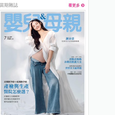
當期雜誌
看更多