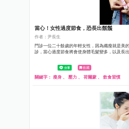
當心！女性過度節食，恐長出鬍鬚
作者：尹長生
門診一位二十餘歲的年輕女性，因為纖瘦就是美
診，當心過度節食將會使身體毛髮變多，以及長
收藏
關鍵字：
瘦身
、
壓力
、
荷爾蒙
、
飲食習慣