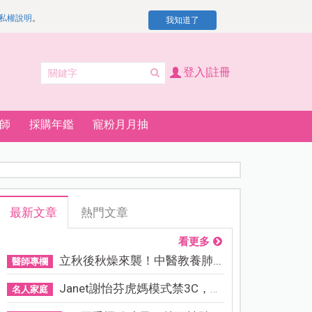
私權說明
。
我知道了
登入|註冊
師
採購年鑑
寵粉月月抽
最新文章
熱門文章
看更多
立秋後秋燥來襲！中醫教養肺...
醫師專欄
Janet謝怡芬虎媽模式禁3C，看...
名人家庭