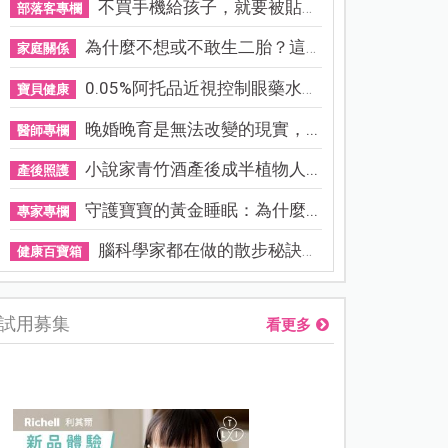
不買手機給孩子，就要被貼「...
部落客專欄
為什麼不想或不敢生二胎？這8...
家庭關係
0.05%阿托品近視控制眼藥水納...
寶貝健康
晚婚晚育是無法改變的現實，...
醫師專欄
小說家青竹酒產後成半植物人...
產後照護
守護寶寶的黃金睡眠：為什麼...
專家專欄
腦科學家都在做的散步秘訣！...
健康百寶箱
試用募集
看更多