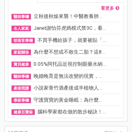
看更多
立秋後秋燥來襲！中醫教養肺...
醫師專欄
Janet謝怡芬虎媽模式禁3C，看...
名人家庭
不買手機給孩子，就要被貼「...
部落客專欄
為什麼不想或不敢生二胎？這8...
家庭關係
0.05%阿托品近視控制眼藥水納...
寶貝健康
晚婚晚育是無法改變的現實，...
醫師專欄
小說家青竹酒產後成半植物人...
產後照護
守護寶寶的黃金睡眠：為什麼...
專家專欄
腦科學家都在做的散步秘訣！...
健康百寶箱