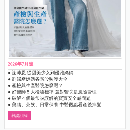
2026年7月號
● 謝沛恩 從甜美少女到優雅媽媽
● 剖婦產媽媽各階段照護大全
● 產檢與生產醫院怎麼選？
● 好醫師５大檢驗標準 選對醫院是風險管理
● 破解４個最常被誤解的寶寶安全感問題
● 藥膳、茶飲、日常保養 中醫觀點看產後掉髮
雜誌訂閱