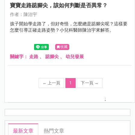
寶寶走路踮腳尖，該如何判斷是否異常？
作者：陳治宇
孩子開始學走路了，但好奇怪，怎麼總是踮腳尖呢？這樣要
怎麼引導正確走路姿勢？小兒科醫師陳治宇來解答。
收藏
關鍵字：
走路
、
踮腳尖
、
幼兒發展
←
上一頁
1
下一頁
→
;
最新文章
熱門文章