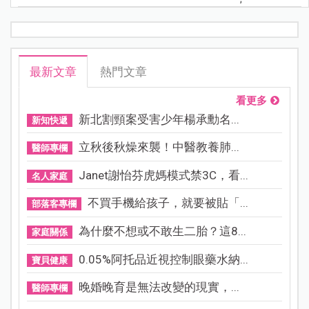
最新文章
熱門文章
看更多
新北割頸案受害少年楊承勳名...
新知快遞
立秋後秋燥來襲！中醫教養肺...
醫師專欄
Janet謝怡芬虎媽模式禁3C，看...
名人家庭
不買手機給孩子，就要被貼「...
部落客專欄
為什麼不想或不敢生二胎？這8...
家庭關係
0.05%阿托品近視控制眼藥水納...
寶貝健康
晚婚晚育是無法改變的現實，...
醫師專欄