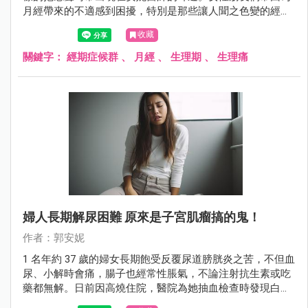
月經帶來的不適感到困擾，特別是那些讓人聞之色變的經期
症候群，在年齡介於 20 ~ 40 歲之間更是常見，尤其是在 25
收藏
~ 35 歲這個年齡段達到高峰。在這裡，安妮醫師將與大家分
享一些能夠幫助你揮別生理不適、重拾好氣色的建議。
關鍵字：
經期症候群
、
月經
、
生理期
、
生理痛
婦人長期解尿困難 原來是子宮肌瘤搞的鬼！
作者：郭安妮
1 名年約 37 歲的婦女長期飽受反覆尿道膀胱炎之苦，不但血
尿、小解時會痛，腸子也經常性脹氣，不論注射抗生素或吃
藥都無解。日前因高燒住院，醫院為她抽血檢查時發現白血
球數超標，血液裡滿佈細菌，同時檢查出她子宮裡長有 7、8