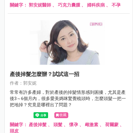
關鍵字：
郭安妮醫師
、
巧克力囊腫
、
婦科疾病
、
不孕
產後掉髮怎麼辦？試試這一招
作者：郭安妮
常常有許多產婦，對於產後的掉髮情形感到困擾，尤其是產
後3～6個月內，很多愛美媽咪驚覺梳頭時，怎麼頭髮一把一
把地掉？究竟是哪裡出了問題？
收藏
關鍵字：
產後掉髮
、
頭髮
、
懷孕
、
雌激素
、
荷爾蒙
、
頭皮