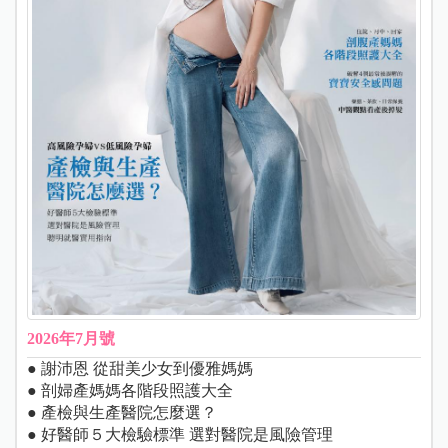
2026年7月號
● 謝沛恩 從甜美少女到優雅媽媽
● 剖婦產媽媽各階段照護大全
● 產檢與生產醫院怎麼選？
● 好醫師５大檢驗標準 選對醫院是風險管理