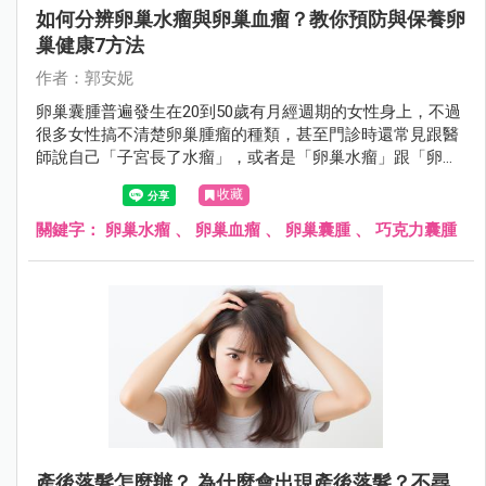
如何分辨卵巢水瘤與卵巢血瘤？教你預防與保養卵
巢健康7方法
作者：郭安妮
卵巢囊腫普遍發生在20到50歲有月經週期的女性身上，不過
很多女性搞不清楚卵巢腫瘤的種類，甚至門診時還常見跟醫
師說自己「子宮長了水瘤」，或者是「卵巢水瘤」跟「卵巢
血瘤」分不清楚，女性朋友應該要認識什麼是卵巢囊腫。
收藏
關鍵字：
卵巢水瘤
、
卵巢血瘤
、
卵巢囊腫
、
巧克力囊腫
產後落髮怎麼辦？ 為什麼會出現產後落髮？不尋