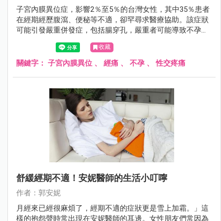
子宮內膜異位症，影響2％至5％的台灣女性，其中35％患者
在經期經歷腹瀉、便秘等不適，卻罕尋求醫療協助。該症狀
可能引發嚴重併發症，包括腸穿孔，嚴重者可能導致不孕。
臨床表現包括經痛、不孕症、性交疼痛等。及早發現及治療
收藏
至關重要，特別對計劃生育的女性，懷孕期間的荷爾蒙變化
有助於症狀緩解。
關鍵字：
子宮內膜異位
、
經痛
、
不孕
、
性交疼痛
舒緩經期不適！安妮醫師的生活小叮嚀
作者：郭安妮
月經來已經很麻煩了，經期不適的症狀更是雪上加霜。」這
樣的抱怨聲時常出現在安妮醫師的耳邊。女性朋友們常因為