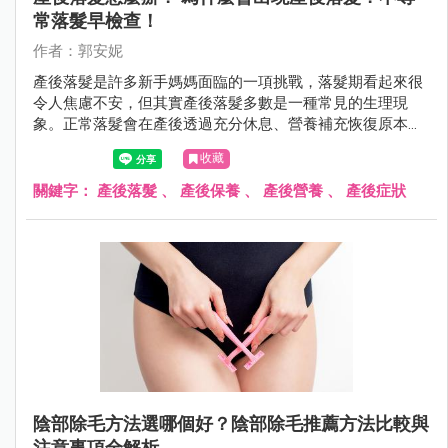
常落髮早檢查！
作者：郭安妮
產後落髮是許多新手媽媽面臨的一項挑戰，落髮期看起來很
令人焦慮不安，但其實產後落髮多數是一種常見的生理現
象。正常落髮會在產後透過充分休息、營養補充恢復原本豐
盈的秀髮，若是不正常落髮，則需盡快就醫。
收藏
關鍵字：
產後落髮
、
產後保養
、
產後營養
、
產後症狀
陰部除毛方法選哪個好？陰部除毛推薦方法比較與
注意事項全解析