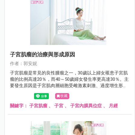
子宮肌瘤的治療與形成原因
作者：郭安妮
子宮肌瘤是常見的良性腫瘤之一，30歲以上婦女罹患子宮肌
瘤的比例高達20％，而40～50歲婦女發生率更高達30％。主
要發生原因是子宮肌肉層細胞受雌激素刺激、過度增生形成
的良性腫瘤，大部份不需要治療，只要定期追蹤即可。
收藏
關鍵字：
子宮肌瘤
、
子宮
、
子宮內膜異位症
、
月經