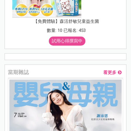
【免費體驗】森活舒敏兒童益生菌
數量: 10 已報名: 453
試用心得撰寫中
當期雜誌
看更多