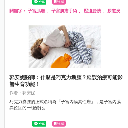
收藏
顆大小不一的肌瘤，其中 1 顆大約 8 公分大，向外壓迫到膀
胱和尿道，造成頻尿、排尿困難；另 1 顆壓迫到腸子，造成
關鍵字：
子宮肌瘤
、
子宮肌瘤手術
、
壓迫膀胱
、
尿道炎
腹脹不舒服，因此立即為她安排手術切除肌瘤，才終於根除
了這位婦女的長期之痛。
郭安妮醫師：什麼是巧克力囊腫？延誤治療可能影
響生育功能！
作者：郭安妮
巧克力囊腫的正式名稱為「子宮內膜異性瘤」，是子宮內膜
異位症的一種變化。
收藏