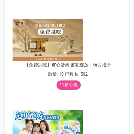
【免費試吃】實心蛋捲 窗花綻放｜彌月禮盒
數量: 10 已報名: 502
11篇心得