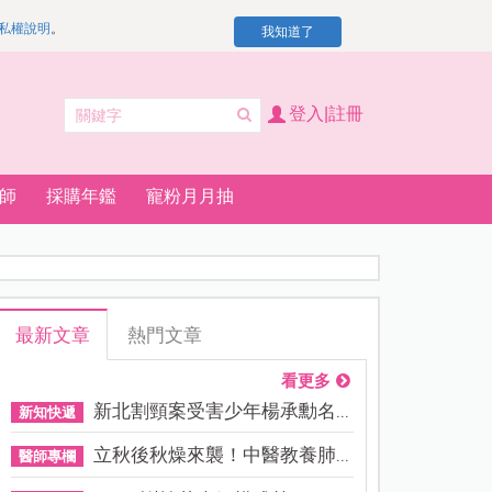
私權說明
。
我知道了
登入|註冊
師
採購年鑑
寵粉月月抽
最新文章
熱門文章
看更多
新北割頸案受害少年楊承勳名...
新知快遞
立秋後秋燥來襲！中醫教養肺...
醫師專欄