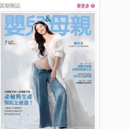
當期雜誌
看更多