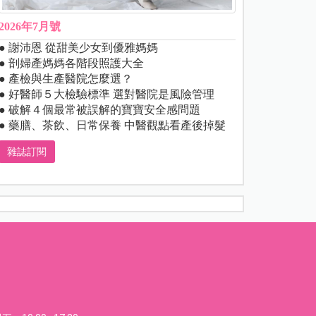
2026年7月號
● 謝沛恩 從甜美少女到優雅媽媽
● 剖婦產媽媽各階段照護大全
● 產檢與生產醫院怎麼選？
● 好醫師５大檢驗標準 選對醫院是風險管理
● 破解４個最常被誤解的寶寶安全感問題
● 藥膳、茶飲、日常保養 中醫觀點看產後掉髮
雜誌訂閱