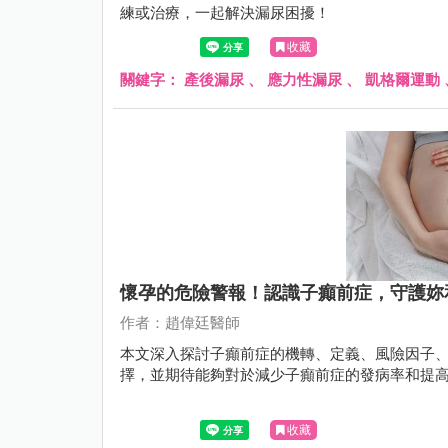
練或治療，一起解決漏尿困擾！
收藏
關鍵字：
產後漏尿
、
應力性漏尿
、
凱格爾運動
懷孕的危險警報！認識子癲前症，守護妳
作者：趙偉廷醫師
本文深入探討子癲前症的機轉、定義、風險因子
擇，並期待能夠對於減少子癲前症的發病率和提
收藏