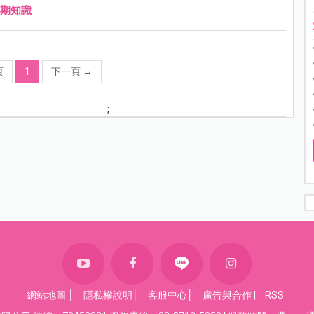
期知識
頁
1
下一頁
→
;
網站地圖
│
隱私權說明
│
客服中心
│
廣告與合作
|
RSS