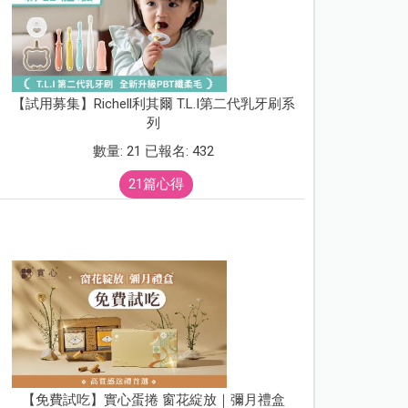
【試用募集】Richell利其爾 T.L.I第二代乳牙刷系
列
數量: 21 已報名: 432
21篇心得
【免費試吃】實心蛋捲 窗花綻放｜彌月禮盒