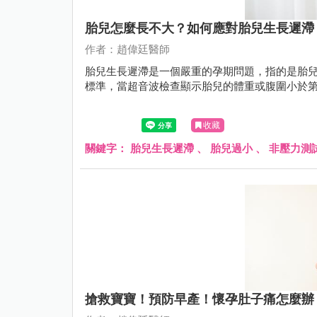
胎兒怎麼長不大？如何應對胎兒生長遲滯
作者：趙偉廷醫師
胎兒生長遲滯是一個嚴重的孕期問題，指的是胎
標準，當超音波檢查顯示胎兒的體重或腹圍小於第 
收藏
關鍵字：
胎兒生長遲滯
、
胎兒過小
、
非壓力測
搶救寶寶！預防早產！懷孕肚子痛怎麼辦