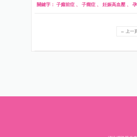
關鍵字：
子癲前症
、
子癇症
、
妊娠高血壓
、
孕
←
上一