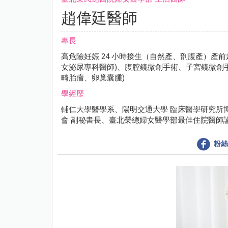
趙偉廷醫師
專長
高危險妊娠 24 小時接生（自然產、剖腹產）產前
女泌尿專科醫師)、腹腔鏡微創手術、子宮鏡微創
畸胎瘤、卵巢囊腫)
學經歷
輔仁大學醫學系、陽明交通大學 臨床醫學研究所
會 副秘書長、臺北榮總婦女醫學部最佳住院醫師
粉絲