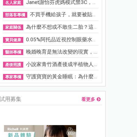
Janet謝怡芬虎媽模式禁3C，看...
名人家庭
不買手機給孩子，就要被貼「...
部落客專欄
為什麼不想或不敢生二胎？這8...
家庭關係
0.05%阿托品近視控制眼藥水納...
寶貝健康
晚婚晚育是無法改變的現實，...
醫師專欄
小說家青竹酒產後成半植物人...
產後照護
守護寶寶的黃金睡眠：為什麼...
專家專欄
試用募集
看更多