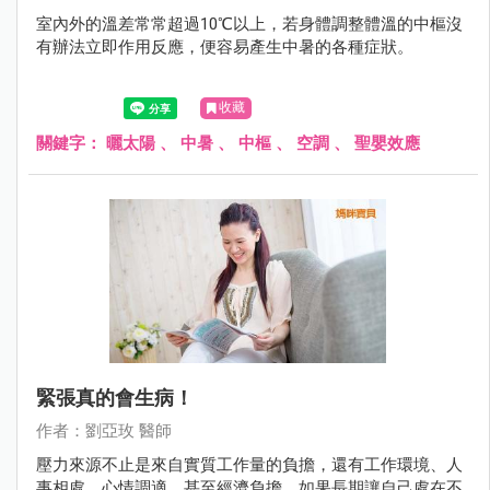
室內外的溫差常常超過10℃以上，若身體調整體溫的中樞沒
有辦法立即作用反應，便容易產生中暑的各種症狀。
收藏
關鍵字：
曬太陽
、
中暑
、
中樞
、
空調
、
聖嬰效應
緊張真的會生病！
作者：劉亞玫 醫師
壓力來源不止是來自實質工作量的負擔，還有工作環境、人
事相處、心情調適，甚至經濟負擔，如果長期讓自己處在不