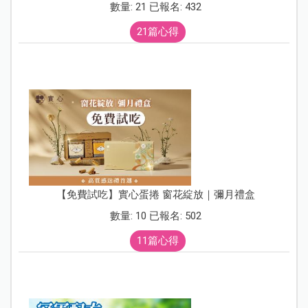
數量: 21 已報名: 432
21篇心得
【免費試吃】實心蛋捲 窗花綻放｜彌月禮盒
數量: 10 已報名: 502
11篇心得