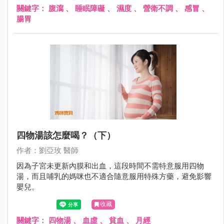
關鍵字：
腹瀉
、
睡眠障礙
、
濕度
、
營衛不調
、
感冒
、
腸胃
四物湯該怎麼喝？（下）
作者：劉亞玫 醫師
因為子宮未更新內膜和出血，這段時間不需特意服用四物
湯，而且哺乳的媽咪也不適合隨意服用特殊方藥，避免影響
嬰兒。
收藏
關鍵字：
四物湯
、
血虛
、
貧血
、
月經