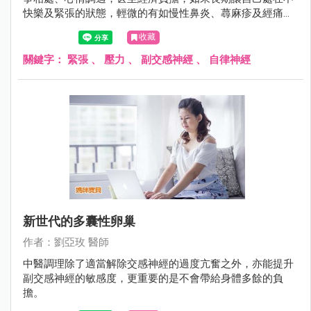
快樂及緊張的狀態，輕微的有如慢性鼻炎、蕁麻疹及經痛，
嚴重的有人年紀約20多歲已確診為乾燥症候群或生育困難，
收藏
甚至不明原因停經。
關鍵字：
緊張
、
壓力
、
副交感神經
、
自律神經
新世代的多囊性卵巢
作者：劉亞玫 醫師
中醫調理除了適當解除交感神經的過度亢奮之外，亦能提升
副交感神經的敏感度，更重要的是不會帶給身體多餘的負
擔。