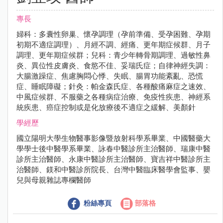
專長
婦科：多囊性卵巢、懷孕調理（孕前準備、受孕困難、孕期
初期不適症調理）、月經不調、經痛、更年期症候群、月子
調理、更年期症候群；兒科：青少年轉骨期調理、過敏性鼻
炎、異位性皮膚炎、食慾不佳、妥瑞氏症；自律神經失調：
大腸激躁症、焦慮胸悶心悸、失眠、腸胃功能紊亂、恐慌
症、睡眠障礙；針灸：帕金森氏症、各種酸痛麻症之速效、
中風症候群、不服藥之各種病症治療、免疫性疾患、神經系
統疾患、癌症控制或是化放療後不適症之緩解、美顏針
學經歷
國立陽明大學生物醫事影像暨放射科學系畢業、中國醫藥大
學學士後中醫學系畢業、詠春中醫診所主治醫師、瑞康中醫
診所主治醫師、永康中醫診所主治醫師、寶吉祥中醫診所主
治醫師、鎂和中醫診所院長、台灣中醫臨床醫學會監事、嬰
兒與母親雜誌專欄醫師
粉絲專頁
部落格