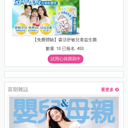
【免費體驗】森活舒敏兒童益生菌
數量: 10 已報名: 453
試用心得撰寫中
當期雜誌
看更多