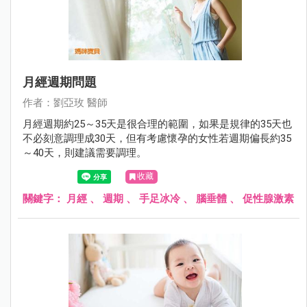
月經週期問題
作者：劉亞玫 醫師
月經週期約25～35天是很合理的範圍，如果是規律的35天也
不必刻意調理成30天，但有考慮懷孕的女性若週期偏長約35
～40天，則建議需要調理。
收藏
關鍵字：
月經
、
週期
、
手足冰冷
、
腦垂體
、
促性腺激素