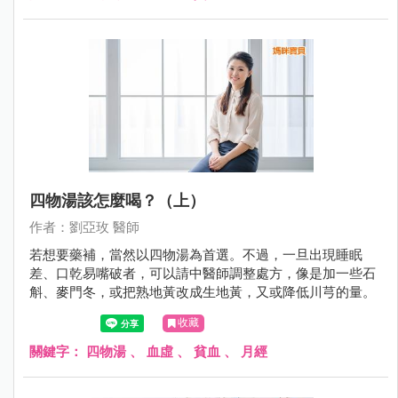
四物湯該怎麼喝？（上）
作者：劉亞玫 醫師
若想要藥補，當然以四物湯為首選。不過，一旦出現睡眠
差、口乾易嘴破者，可以請中醫師調整處方，像是加一些石
斛、麥門冬，或把熟地黃改成生地黃，又或降低川芎的量。
收藏
關鍵字：
四物湯
、
血虛
、
貧血
、
月經