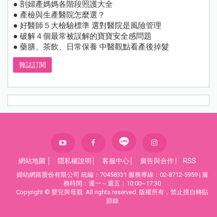
● 剖婦產媽媽各階段照護大全
● 產檢與生產醫院怎麼選？
● 好醫師５大檢驗標準 選對醫院是風險管理
● 破解４個最常被誤解的寶寶安全感問題
● 藥膳、茶飲、日常保養 中醫觀點看產後掉髮
雜誌訂閱
網站地圖
│
隱私權說明
│
客服中心
│
廣告與合作
|
RSS
婦幼網路股份有限公司 統編：70458331 服務專線：02-8712-5959 | 服
務時間：週一～週五：10:00~17:30
Copyright © 嬰兒與母親. All rights reserved. 版權所有，禁止擅自轉貼
節錄