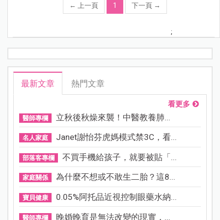
←
上一頁
1
下一頁
→
;
最新文章
熱門文章
看更多
立秋後秋燥來襲！中醫教養肺...
醫師專欄
Janet謝怡芬虎媽模式禁3C，看...
名人家庭
不買手機給孩子，就要被貼「...
部落客專欄
為什麼不想或不敢生二胎？這8...
家庭關係
0.05%阿托品近視控制眼藥水納...
寶貝健康
晚婚晚育是無法改變的現實，...
醫師專欄