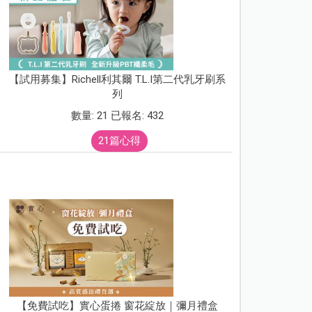
【試用募集】Richell利其爾 T.L.I第二代乳牙刷系
列
數量: 21 已報名: 432
21篇心得
【免費試吃】實心蛋捲 窗花綻放｜彌月禮盒