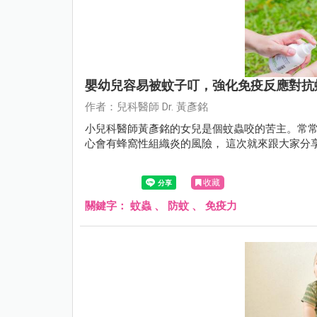
嬰幼兒容易被蚊子叮，強化免疫反應對抗
作者：兒科醫師 Dr. 黃彥銘
小兒科醫師黃彥銘的女兒是個蚊蟲咬的苦主。常
心會有蜂窩性組織炎的風險， 這次就來跟大家分
收藏
關鍵字：
蚊蟲
、
防蚊
、
免疫力