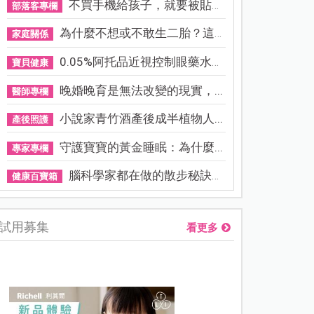
不買手機給孩子，就要被貼「...
部落客專欄
為什麼不想或不敢生二胎？這8...
家庭關係
0.05%阿托品近視控制眼藥水納...
寶貝健康
晚婚晚育是無法改變的現實，...
醫師專欄
小說家青竹酒產後成半植物人...
產後照護
守護寶寶的黃金睡眠：為什麼...
專家專欄
腦科學家都在做的散步秘訣！...
健康百寶箱
試用募集
看更多