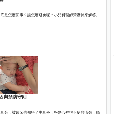
到底是怎麼回事？該怎麼避免呢？小兒科醫師黃彥銘來解答。
因與預防守則
抓耳朵，被醫師告知得了中耳炎，爸媽心裡很不捨與慌張，腦