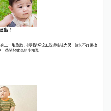
蚊蟲！
常身上一堆胞胞，抓到潰爛流血洗澡哇哇大哭，控制不好更擔
享一些關於蚊蟲的小知識。