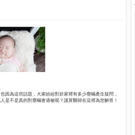
。也因為這些話題，大家紛紛對於家裡有多少塵蟎產生疑問，
底人是不是真的對塵蟎會過敏呢？讓黃醫師在這裡為您解答！