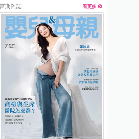
當期雜誌
看更多