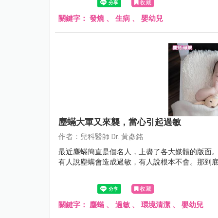
收藏
關鍵字：
發燒
、
生病
、
嬰幼兒
塵蟎大軍又來襲，當心引起過敏
作者：兒科醫師 Dr. 黃彥銘
最近塵蟎簡直是個名人，上盡了各大媒體的版面
有人說塵螨會造成過敏，有人說根本不會。那到
收藏
關鍵字：
塵蟎
、
過敏
、
環境清潔
、
嬰幼兒