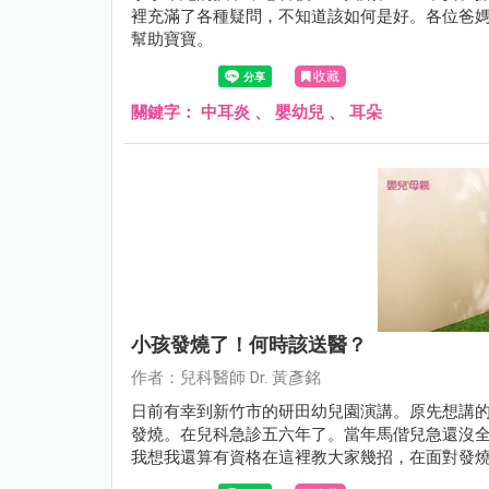
裡充滿了各種疑問，不知道該如何是好。各位爸
幫助寶寶。
收藏
關鍵字：
中耳炎
、
嬰幼兒
、
耳朵
小孩發燒了！何時該送醫？
作者：兒科醫師 Dr. 黃彥銘
日前有幸到新竹市的研田幼兒園演講。原先想講的
發燒。在兒科急診五六年了。當年馬偕兒急還沒
我想我還算有資格在這裡教大家幾招，在面對發