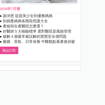
2026年7月號
● 謝沛恩 從甜美少女到優雅媽媽
● 剖婦產媽媽各階段照護大全
● 產檢與生產醫院怎麼選？
● 好醫師５大檢驗標準 選對醫院是風險管理
● 破解４個最常被誤解的寶寶安全感問題
● 藥膳、茶飲、日常保養 中醫觀點看產後掉髮
雜誌訂閱