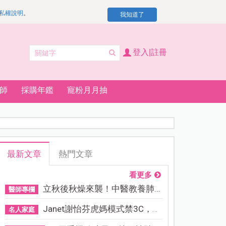
私權說明
。
我知道了
登入|註冊
師
採購年鑑
寵粉月月抽
最新文章
熱門文章
看更多
立秋後秋燥來襲！中醫教養肺...
醫師專欄
Janet謝怡芬虎媽模式禁3C，看...
名人家庭