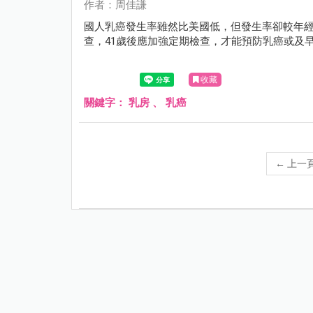
作者：周佳謙
國人乳癌發生率雖然比美國低，但發生率卻較年經
查，41歲後應加強定期檢查，才能預防乳癌或及
收藏
關鍵字：
乳房
、
乳癌
←
上一