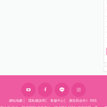
網站地圖
│
隱私權說明
│
客服中心
│
廣告與合作
|
RSS