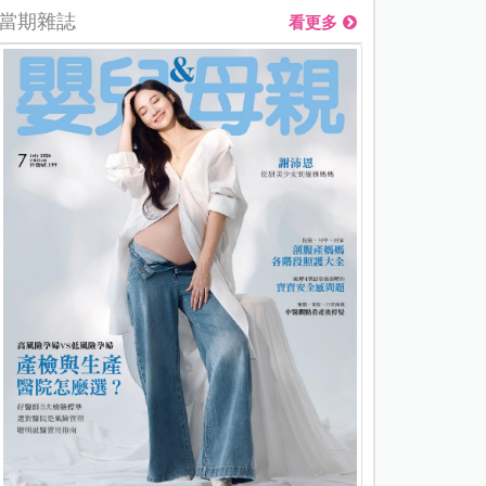
當期雜誌
看更多