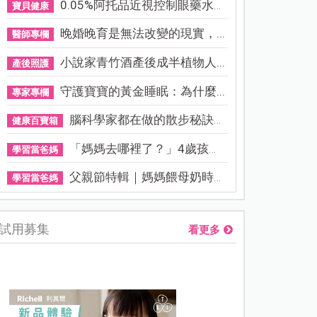
0.05%阿托品近視控制眼藥水納...
寶貝健康
晚婚晚育是無法改變的現實，...
醫師專欄
小說家青竹酒產後成半植物人...
產後照護
守護寶寶的黃金睡眠：為什麼...
專家專欄
腦科學家都在做的散步秘訣！...
健康百寶箱
「媽媽去哪裡了？」4歲孩子還...
學習當爸媽
父親節特輯｜媽媽餵母奶時，...
學習當爸媽
試用募集
看更多