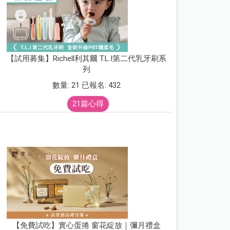
【試用募集】Richell利其爾 T.L.I第二代乳牙刷系
列
數量: 21 已報名: 432
21篇心得
【免費試吃】實心蛋捲 窗花綻放｜彌月禮盒