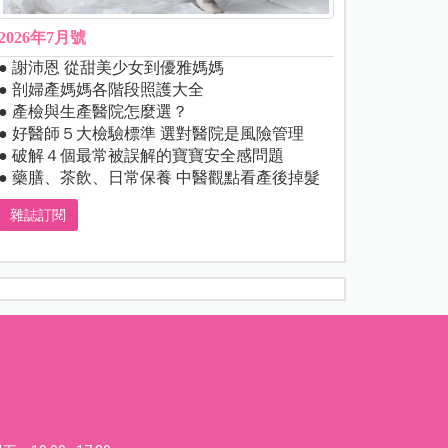
2026年7月號
● 謝沛恩 從甜美少女到優雅媽媽
● 剖婦產媽媽各階段照護大全
● 產檢與生產醫院怎麼選？
● 好醫師５大檢驗標準 選對醫院是風險管理
● 破解４個最常被誤解的寶寶安全感問題
● 藥膳、茶飲、日常保養 中醫觀點看產後掉髮
雜誌訂閱