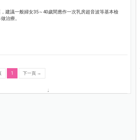
，建議一般婦女35～40歲間應作一次乳房超音波等基本檢
早做治療。
頁
1
下一頁
→
;