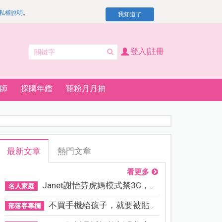
私權說明
。
我知道了
登入|註冊
師
採購年鑑
寵粉月月抽
最新文章
熱門文章
看更多
Janet謝怡芬虎媽模式禁3C，看...
名人家庭
不買手機給孩子，就要被貼「...
部落客專欄