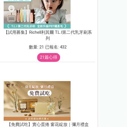
【試用募集】Richell利其爾 T.L.I第二代乳牙刷系
列
數量: 21 已報名: 432
21篇心得
【免費試吃】實心蛋捲 窗花綻放｜彌月禮盒