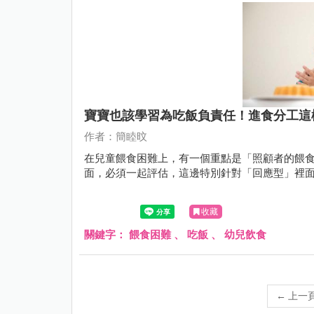
寶寶也該學習為吃飯負責任！進食分工這
作者：簡睦旼
在兒童餵食困難上，有一個重點是「照顧者的餵
面，必須一起評估，這邊特別針對「回應型」裡
收藏
關鍵字：
餵食困難
、
吃飯
、
幼兒飲食
←
上一