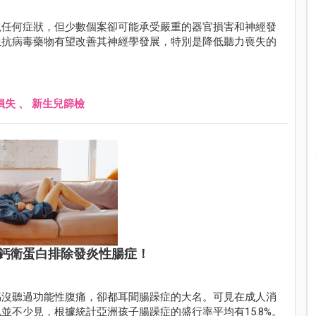
現任何症狀，但少數個案卻可能承受嚴重的器官損害和神經發
服抗病毒藥物有望改善其神經學發展，特別是降低聽力喪失的
損失
、
新生兒篩檢
鈣衛蛋白排除發炎性腸症！
媽沒聽過功能性腹痛，卻都耳聞腸躁症的大名。可見在成人消
並不少見，根據統計亞洲孩子腸躁症的盛行率平均有15.8%。