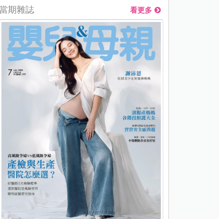
當期雜誌
看更多