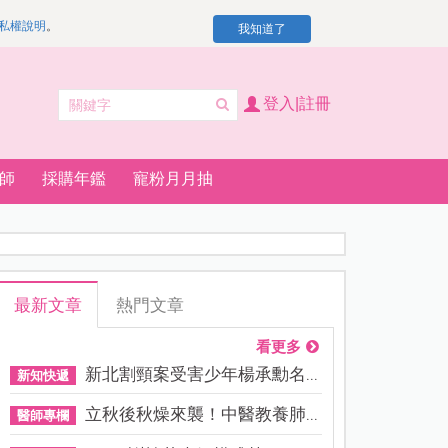
私權說明
。
我知道了
登入|註冊
師
採購年鑑
寵粉月月抽
最新文章
熱門文章
看更多
新北割頸案受害少年楊承勳名...
新知快遞
立秋後秋燥來襲！中醫教養肺...
醫師專欄