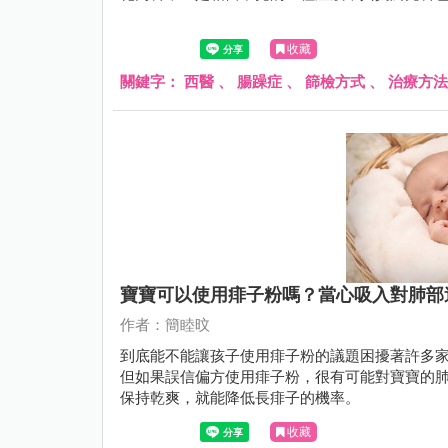
收藏
關鍵字：
西醫
、
腸躁症
、
篩檢方式
、
治療方法
寶寶可以使用痱子粉嗎？當心吸入對肺部
作者：簡睦旼
到底能不能讓孩子使用痱子粉的議題困擾著許多
但如果誤信偏方使用痱子粉，很有可能對寶寶的
保持乾爽，就能降低長痱子的機率。
收藏