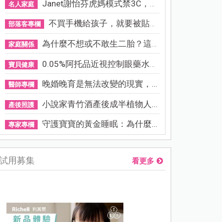
Janet謝怡芬虎媽模式禁3C，看...
名人家庭
不買手機給孩子，就要被貼「...
部落客專欄
為什麼不想或不敢生二胎？這8...
家庭關係
0.05%阿托品近視控制眼藥水納...
寶貝健康
晚婚晚育是無法改變的現實，...
醫師專欄
小說家青竹酒產後成半植物人...
產後照護
守護寶寶的黃金睡眠：為什麼...
專家專欄
試用募集
看更多