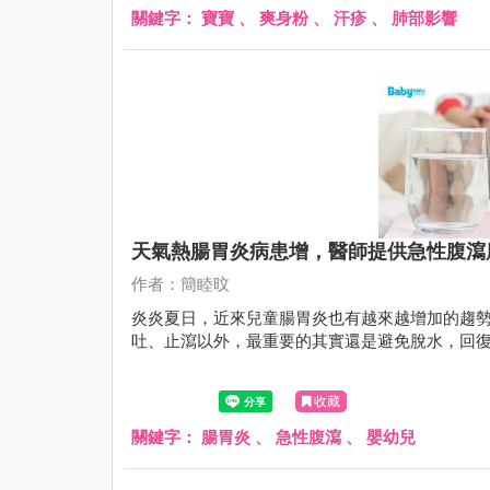
關鍵字：
寶寶
、
爽身粉
、
汗疹
、
肺部影響
天氣熱腸胃炎病患增，醫師提供急性腹瀉
作者：簡睦旼
炎炎夏日，近來兒童腸胃炎也有越來越增加的趨勢
吐、止瀉以外，最重要的其實還是避免脫水，回
收藏
關鍵字：
腸胃炎
、
急性腹瀉
、
嬰幼兒