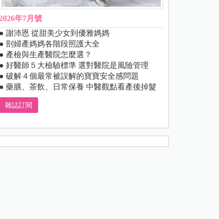
2026年7月號
● 謝沛恩 從甜美少女到優雅媽媽
● 剖婦產媽媽各階段照護大全
● 產檢與生產醫院怎麼選？
● 好醫師５大檢驗標準 選對醫院是風險管理
● 破解４個最常被誤解的寶寶安全感問題
● 藥膳、茶飲、日常保養 中醫觀點看產後掉髮
雜誌訂閱