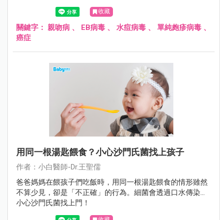
子、共用餐具，引起不必要的疾病。
收藏
關鍵字：
親吻病
、
EB病毒
、
水痘病毒
、
單純皰疹病毒
、
癌症
用同一根湯匙餵食？小心沙門氏菌找上孩子
作者：小白醫師-Dr.王聖儒
爸爸媽媽在餵孩子們吃飯時，用同一根湯匙餵食的情形雖然
不算少見，卻是「不正確」的行為。細菌會透過口水傳染…
小心沙門氏菌找上門！
收藏