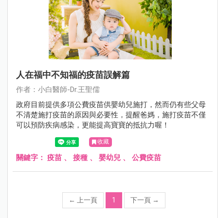
人在福中不知福的疫苗誤解篇
作者：小白醫師-Dr.王聖儒
政府目前提供多項公費疫苗供嬰幼兒施打，然而仍有些父母
不清楚施打疫苗的原因與必要性，提醒爸媽，施打疫苗不僅
可以預防疾病感染，更能提高寶寶的抵抗力喔！
收藏
關鍵字：
疫苗
、
接種
、
嬰幼兒
、
公費疫苗
←
上一頁
1
下一頁
→