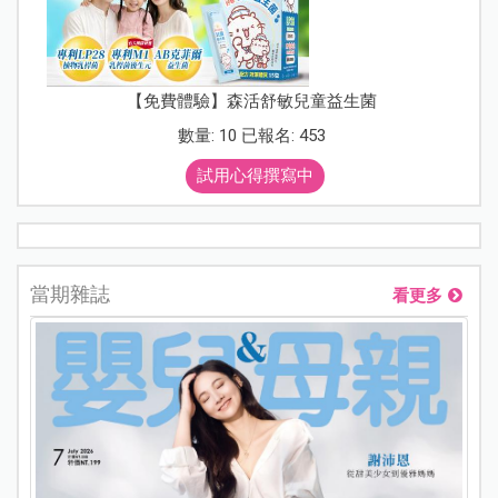
【免費體驗】森活舒敏兒童益生菌
數量: 10 已報名: 453
試用心得撰寫中
當期雜誌
看更多