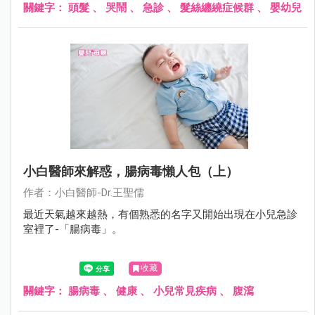
關鍵字：
頭髮
、
哭鬧
、
急診
、
髮絲纏繞症候群
、
嬰幼兒
小白醫師來解惑，腸病毒懶人包（上）
作者：小白醫師-Dr.王聖儒
最近天氣越來越熱，有個熟悉的名字又開始出現在小兒急診
室裡了-「腸病毒」。
收藏
關鍵字：
腸病毒
、
健康
、
小兒常見疾病
、
腹瀉