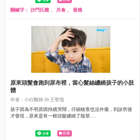
關鍵字：
沙門氏菌
、
共食
、
發燒
原來頭髮會跑到尿布裡，當心髮絲纏繞孩子的小肢
體
作者：小白醫師-Dr.王聖儒
孩子因為不明原因持續哭鬧，仔細檢查也沒外傷，到診所後
才發現，原來是有一根頭髮纏繞了陰莖......
收藏