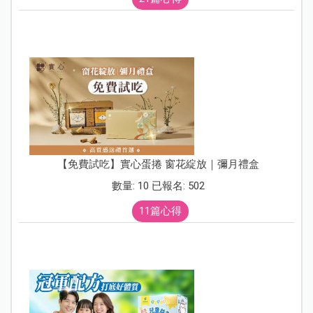
【免費試吃】實心蛋捲 窗花綻放｜彌月禮盒
數量: 10 已報名: 502
11篇心得