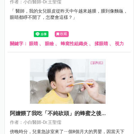
作者：小白醫師-Dr.王聖儒
「 醫師，我的女兒眼皮從昨天中午越來越腫，腫到像麵龜，
眼睛都睜不開了，怎麼會這樣？」
收藏
關鍵字：
眼睛
、
眼瞼
、
蜂窩性組織炎
、
揉眼睛
、
視力
阿嬤餵了我吃「不純砍頭」的蜂蜜之後...
作者：小白醫師-Dr.王聖儒
傍晚時分，兒童急診室來了ㄧ個8個月大的男嬰，因當天下