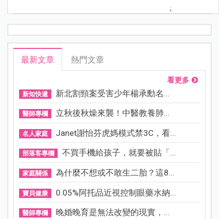
;
最新文章
熱門文章
看更多
新北割頸案受害少年楊承勳名...
新知快遞
立秋後秋燥來襲！中醫教養肺...
醫師專欄
Janet謝怡芬虎媽模式禁3C，看...
名人家庭
不買手機給孩子，就要被貼「...
部落客專欄
為什麼不想或不敢生二胎？這8...
家庭關係
0.05%阿托品近視控制眼藥水納...
寶貝健康
晚婚晚育是無法改變的現實，...
醫師專欄