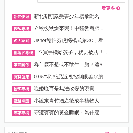
看更多
新北割頸案受害少年楊承勳名...
新知快遞
立秋後秋燥來襲！中醫教養肺...
醫師專欄
Janet謝怡芬虎媽模式禁3C，看...
名人家庭
不買手機給孩子，就要被貼「...
部落客專欄
為什麼不想或不敢生二胎？這8...
家庭關係
0.05%阿托品近視控制眼藥水納...
寶貝健康
晚婚晚育是無法改變的現實，...
醫師專欄
小說家青竹酒產後成半植物人...
產後照護
守護寶寶的黃金睡眠：為什麼...
專家專欄