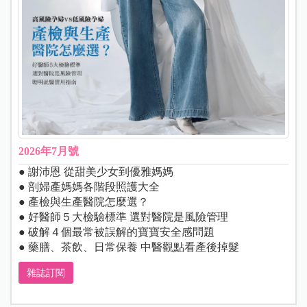
2026年7月號
● 謝沛恩 從甜美少女到優雅媽媽
● 剖婦產媽媽各階段照護大全
● 產檢與生產醫院怎麼選？
● 好醫師５大檢驗標準 選對醫院是風險管理
● 破解４個最常被誤解的寶寶安全感問題
● 藥膳、茶飲、日常保養 中醫觀點看產後掉髮
雜誌訂閱