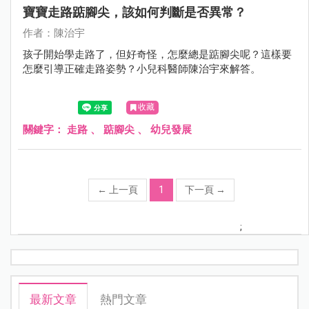
寶寶走路踮腳尖，該如何判斷是否異常？
作者：陳治宇
孩子開始學走路了，但好奇怪，怎麼總是踮腳尖呢？這樣要
怎麼引導正確走路姿勢？小兒科醫師陳治宇來解答。
收藏
關鍵字：
走路
、
踮腳尖
、
幼兒發展
←
上一頁
1
下一頁
→
;
最新文章
熱門文章