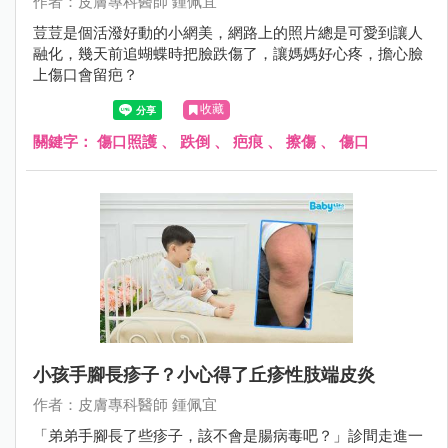
作者：皮膚專科醫師 鍾佩宜
荳荳是個活潑好動的小網美，網路上的照片總是可愛到讓人
融化，幾天前追蝴蝶時把臉跌傷了，讓媽媽好心疼，擔心臉
上傷口會留疤？
收藏
關鍵字：
傷口照護
、
跌倒
、
疤痕
、
擦傷
、
傷口
小孩手腳長疹子？小心得了丘疹性肢端皮炎
作者：皮膚專科醫師 鍾佩宜
「弟弟手腳長了些疹子，該不會是腸病毒吧？」診間走進一