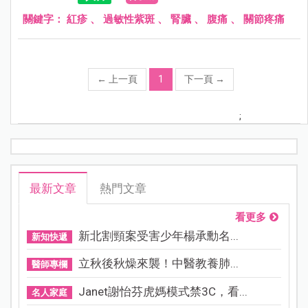
關鍵字：
紅疹
、
過敏性紫斑
、
腎臟
、
腹痛
、
關節疼痛
←
上一頁
1
下一頁
→
;
最新文章
熱門文章
看更多
新北割頸案受害少年楊承勳名...
新知快遞
立秋後秋燥來襲！中醫教養肺...
醫師專欄
Janet謝怡芬虎媽模式禁3C，看...
名人家庭