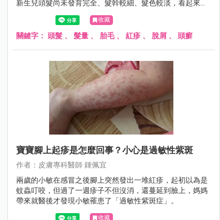
新生兒頭髮尚未發育完全、髮幹較細、髮色較淡，看起來總
是稀疏無毛，坊間才會流傳一堆偏方，像是剃胎毛、抹生
收藏
薑、擦母乳來刺激毛囊生長。其實過度刺激反而很傷頭皮...
關鍵字：
頭髮
、
髮量
、
胎毛
、
紅疹
、
脫屑
、
頭癬
寶寶腳上起疹是怎麼回事？小心是過敏性紫斑
作者：皮膚專科醫師 鍾佩宜
兩歲的小敏在感冒之後腳上突然發出一堆紅疹，起初以為是
蚊蟲叮咬，但過了一週疹子不但沒消，還蔓延到臉上，媽媽
帶來就醫後才發現小敏罹患了「過敏性紫斑症」。
收藏