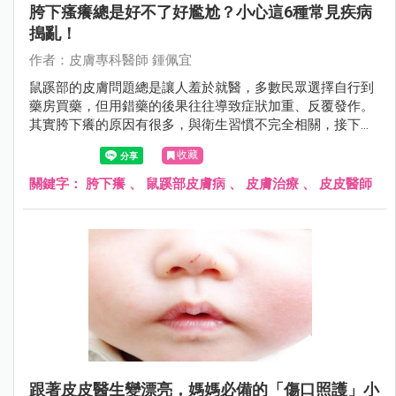
胯下瘙癢總是好不了好尷尬？小心這6種常見疾病
搗亂！
作者：皮膚專科醫師 鍾佩宜
鼠蹊部的皮膚問題總是讓人羞於就醫，多數民眾選擇自行到
藥房買藥，但用錯藥的後果往往導致症狀加重、反覆發作。
其實胯下癢的原因有很多，與衛生習慣不完全相關，接下來
皮皮醫師將帶大家了解各種胯下疾病，讓鼠蹊部的「羞羞
收藏
病」不再難以啟齒。
關鍵字：
胯下癢
、
鼠蹊部皮膚病
、
皮膚治療
、
皮皮醫師
跟著皮皮醫生變漂亮，媽媽必備的「傷口照護」小