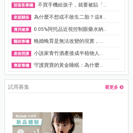
不買手機給孩子，就要被貼「...
部落客專欄
為什麼不想或不敢生二胎？這8...
家庭關係
0.05%阿托品近視控制眼藥水納...
寶貝健康
晚婚晚育是無法改變的現實，...
醫師專欄
小說家青竹酒產後成半植物人...
產後照護
守護寶寶的黃金睡眠：為什麼...
專家專欄
試用募集
看更多