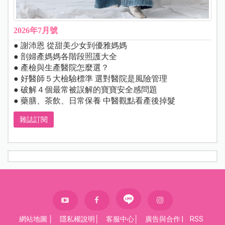
2026年7月號
● 謝沛恩 從甜美少女到優雅媽媽
● 剖婦產媽媽各階段照護大全
● 產檢與生產醫院怎麼選？
● 好醫師５大檢驗標準 選對醫院是風險管理
● 破解４個最常被誤解的寶寶安全感問題
● 藥膳、茶飲、日常保養 中醫觀點看產後掉髮
雜誌訂閱
網站地圖
│
隱私權說明
│
客服中心
│
廣告與合作
|
RSS