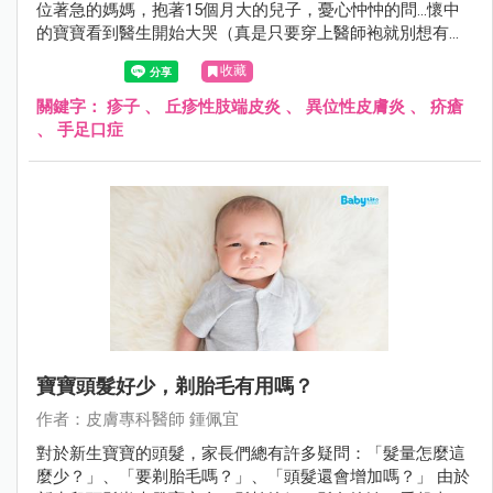
位著急的媽媽，抱著15個月大的兒子，憂心忡忡的問...懷中
的寶寶看到醫生開始大哭（真是只要穿上醫師袍就別想有小
孩緣）；不過仔細檢查後確定不是腸病毒，而是「小兒丘疹
收藏
性肢端皮膚炎」。
關鍵字：
疹子
、
丘疹性肢端皮炎
、
異位性皮膚炎
、
疥瘡
、
手足口症
寶寶頭髮好少，剃胎毛有用嗎？
作者：皮膚專科醫師 鍾佩宜
對於新生寶寶的頭髮，家長們總有許多疑問：「髮量怎麼這
麼少？」、「要剃胎毛嗎？」、「頭髮還會增加嗎？」 由於