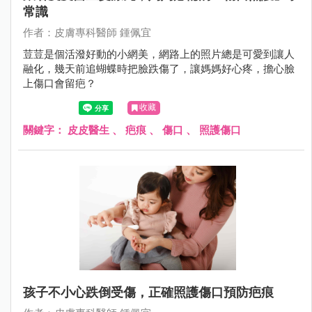
常識
作者：皮膚專科醫師 鍾佩宜
荳荳是個活潑好動的小網美，網路上的照片總是可愛到讓人
融化，幾天前追蝴蝶時把臉跌傷了，讓媽媽好心疼，擔心臉
上傷口會留疤？
收藏
關鍵字：
皮皮醫生
、
疤痕
、
傷口
、
照護傷口
孩子不小心跌倒受傷，正確照護傷口預防疤痕