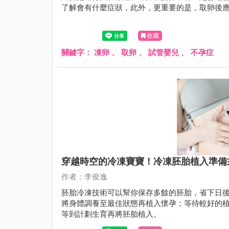
了解會有什麼症狀，此外，更重要的是，取卵後
收藏
關鍵字：
凍卵
、
取卵
、
試管嬰兒
、
不孕症
穿越時空的冷凍寶寶！冷凍胚胎植入準備
作者：李俊逸
胚胎冷凍技術可以幫你保存多餘的胚胎，省下日
將身體調養至最佳狀態再植入懷孕；等待較好的
等到計劃生育再將胚胎植入。