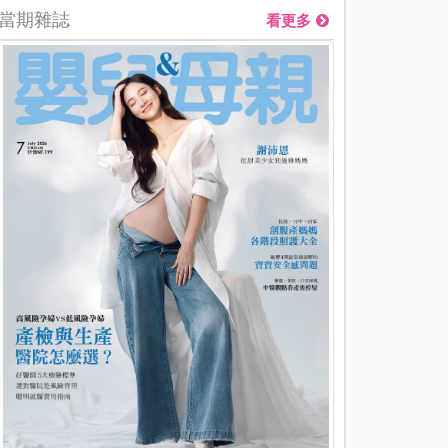
當期雜誌
看更多