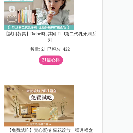
【試用募集】Richell利其爾 T.L.I第二代乳牙刷系
列
數量: 21 已報名: 432
21篇心得
【免費試吃】實心蛋捲 窗花綻放｜彌月禮盒