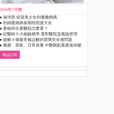
2026年7月號
● 謝沛恩 從甜美少女到優雅媽媽
● 剖婦產媽媽各階段照護大全
● 產檢與生產醫院怎麼選？
● 好醫師５大檢驗標準 選對醫院是風險管理
● 破解４個最常被誤解的寶寶安全感問題
● 藥膳、茶飲、日常保養 中醫觀點看產後掉髮
雜誌訂閱