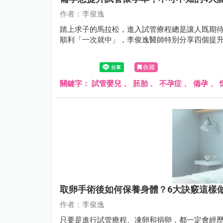
作者：李俊逸
踏上求子的馬拉松，進入試管療程總是讓人既期
順利「一次就中」，李俊逸醫師特別分享四個提
收藏
關鍵字：
試管嬰兒
、
胚胎
、
不孕症
、
備孕
、
取卵手術後如何保養身體？6大訣竅這樣
作者：李俊逸
只要是進行試管療程、凍卵和捐卵，都一定會經