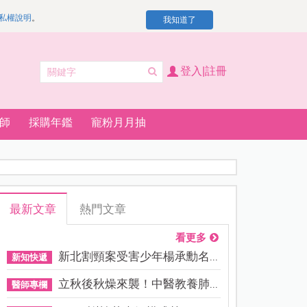
私權說明
。
我知道了
登入|註冊
師
採購年鑑
寵粉月月抽
最新文章
熱門文章
看更多
新北割頸案受害少年楊承勳名...
新知快遞
立秋後秋燥來襲！中醫教養肺...
醫師專欄