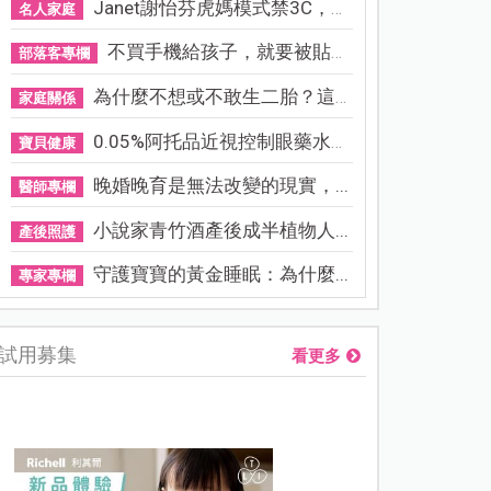
Janet謝怡芬虎媽模式禁3C，看...
名人家庭
不買手機給孩子，就要被貼「...
部落客專欄
為什麼不想或不敢生二胎？這8...
家庭關係
0.05%阿托品近視控制眼藥水納...
寶貝健康
晚婚晚育是無法改變的現實，...
醫師專欄
小說家青竹酒產後成半植物人...
產後照護
守護寶寶的黃金睡眠：為什麼...
專家專欄
試用募集
看更多