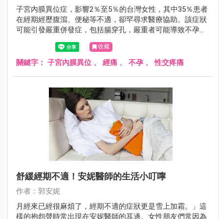
子宮內膜異位症，影響2％至5％的台灣女性，其中35％患者
在經期經歷腹瀉、便秘等不適，卻罕尋求醫療協助。該症狀
可能引發嚴重併發症，包括腸穿孔，嚴重者可能導致不孕。
臨床表現包括經痛、不孕症、性交疼痛等。及早發現及治療
收藏
至關重要，特別對計劃生育的女性，懷孕期間的荷爾蒙變化
有助於症狀緩解。
關鍵字：
子宮內膜異位
、
經痛
、
不孕
、
性交疼痛
舒緩經期不適！安妮醫師的生活小叮嚀
作者：郭安妮
月經來已經很麻煩了，經期不適的症狀更是雪上加霜。」這
樣的抱怨聲時常出現在安妮醫師的耳邊。女性朋友們常因為