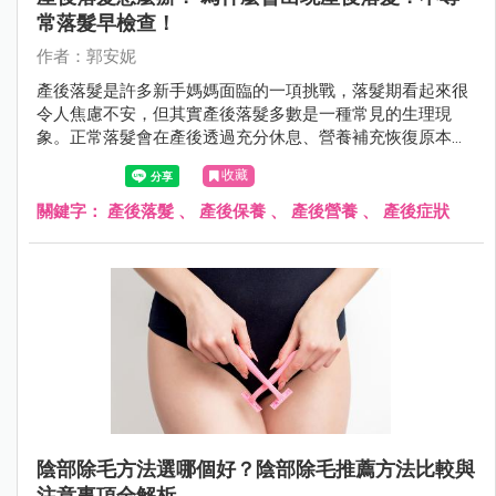
常落髮早檢查！
作者：郭安妮
產後落髮是許多新手媽媽面臨的一項挑戰，落髮期看起來很
令人焦慮不安，但其實產後落髮多數是一種常見的生理現
象。正常落髮會在產後透過充分休息、營養補充恢復原本豐
盈的秀髮，若是不正常落髮，則需盡快就醫。
收藏
關鍵字：
產後落髮
、
產後保養
、
產後營養
、
產後症狀
陰部除毛方法選哪個好？陰部除毛推薦方法比較與
注意事項全解析