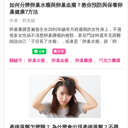
如何分辨卵巢水瘤與卵巢血瘤？教你預防與保養卵
巢健康7方法
作者：郭安妮
卵巢囊腫普遍發生在20到50歲有月經週期的女性身上，不過
很多女性搞不清楚卵巢腫瘤的種類，甚至門診時還常見跟醫
師說自己「子宮長了水瘤」，或者是「卵巢水瘤」跟「卵巢
血瘤」分不清楚，女性朋友應該要認識什麼是卵巢囊腫。
收藏
關鍵字：
卵巢水瘤
、
卵巢血瘤
、
卵巢囊腫
、
巧克力囊腫
產後落髮怎麼辦？ 為什麼會出現產後落髮？不尋