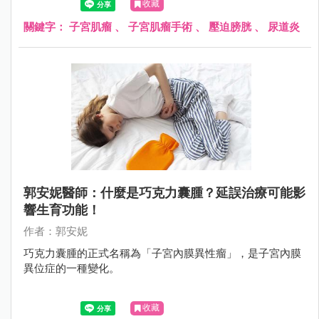
收藏
顆大小不一的肌瘤，其中 1 顆大約 8 公分大，向外壓迫到膀
胱和尿道，造成頻尿、排尿困難；另 1 顆壓迫到腸子，造成
關鍵字：
子宮肌瘤
、
子宮肌瘤手術
、
壓迫膀胱
、
尿道炎
腹脹不舒服，因此立即為她安排手術切除肌瘤，才終於根除
了這位婦女的長期之痛。
郭安妮醫師：什麼是巧克力囊腫？延誤治療可能影
響生育功能！
作者：郭安妮
巧克力囊腫的正式名稱為「子宮內膜異性瘤」，是子宮內膜
異位症的一種變化。
收藏