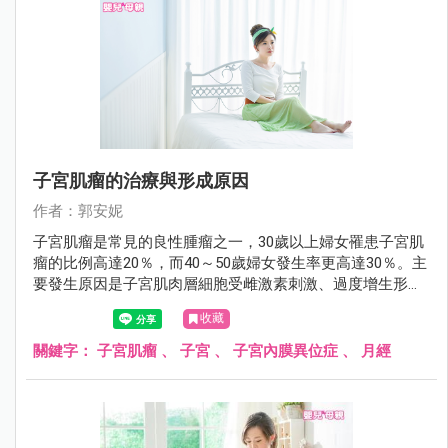
子宮肌瘤的治療與形成原因
作者：郭安妮
子宮肌瘤是常見的良性腫瘤之一，30歲以上婦女罹患子宮肌
瘤的比例高達20％，而40～50歲婦女發生率更高達30％。主
要發生原因是子宮肌肉層細胞受雌激素刺激、過度增生形成
的良性腫瘤，大部份不需要治療，只要定期追蹤即可。
收藏
關鍵字：
子宮肌瘤
、
子宮
、
子宮內膜異位症
、
月經