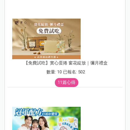
【免費試吃】實心蛋捲 窗花綻放｜彌月禮盒
數量: 10 已報名: 502
11篇心得