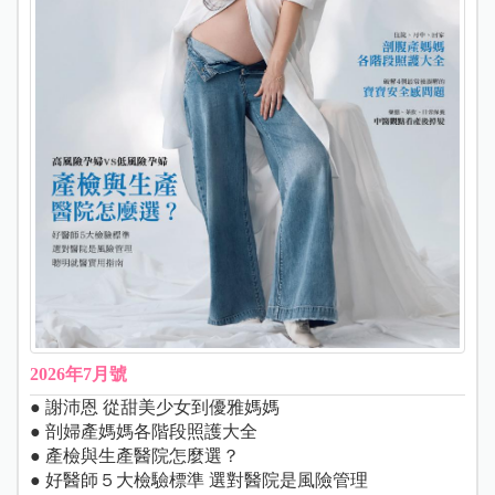
2026年7月號
● 謝沛恩 從甜美少女到優雅媽媽
● 剖婦產媽媽各階段照護大全
● 產檢與生產醫院怎麼選？
● 好醫師５大檢驗標準 選對醫院是風險管理