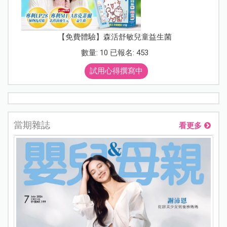
【免費體驗】森活舒敏兒童益生菌
數量: 10 已報名: 453
試用心得撰寫中
當期雜誌
看更多