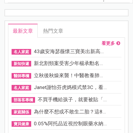
最新文章
熱門文章
看更多
43歲安海瑟薇懷三寶美出新高...
名人家庭
新北割頸案受害少年楊承勳名...
新知快遞
立秋後秋燥來襲！中醫教養肺...
醫師專欄
Janet謝怡芬虎媽模式禁3C，看...
名人家庭
不買手機給孩子，就要被貼「...
部落客專欄
為什麼不想或不敢生二胎？這8...
家庭關係
0.05%阿托品近視控制眼藥水納...
寶貝健康