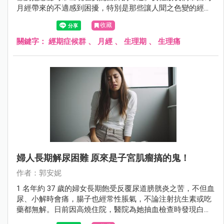
月經帶來的不適感到困擾，特別是那些讓人聞之色變的經期
症候群，在年齡介於 20 ~ 40 歲之間更是常見，尤其是在 25
收藏
~ 35 歲這個年齡段達到高峰。在這裡，安妮醫師將與大家分
享一些能夠幫助你揮別生理不適、重拾好氣色的建議。
關鍵字：
經期症候群
、
月經
、
生理期
、
生理痛
婦人長期解尿困難 原來是子宮肌瘤搞的鬼！
作者：郭安妮
1 名年約 37 歲的婦女長期飽受反覆尿道膀胱炎之苦，不但血
尿、小解時會痛，腸子也經常性脹氣，不論注射抗生素或吃
藥都無解。日前因高燒住院，醫院為她抽血檢查時發現白血
球數超標，血液裡滿佈細菌，同時檢查出她子宮裡長有 7、8