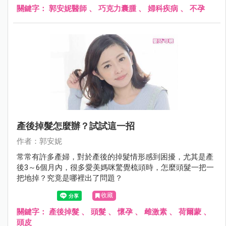
關鍵字：
郭安妮醫師
、
巧克力囊腫
、
婦科疾病
、
不孕
產後掉髮怎麼辦？試試這一招
作者：郭安妮
常常有許多產婦，對於產後的掉髮情形感到困擾，尤其是產
後3～6個月內，很多愛美媽咪驚覺梳頭時，怎麼頭髮一把一
把地掉？究竟是哪裡出了問題？
收藏
關鍵字：
產後掉髮
、
頭髮
、
懷孕
、
雌激素
、
荷爾蒙
、
頭皮