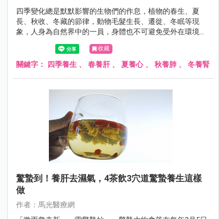
四季變化總是默默影響的生物們的作息，植物的春生、夏
長、秋收、冬藏的節律，動物毛髮生長、遷徙、冬眠等現
象，人身為自然界中的一員，身體也不可避免受外在環境而
有所調整。
收藏
關鍵字：
四季養生
、
春養肝
、
夏養心
、
秋養肺
、
冬養腎
驚蟄到！養肝去濕氣，4茶飲3穴道驚蟄養生這樣
做
作者：馬光醫療網