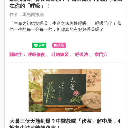
在你的「呼吸」！
作者：馬光醫療網
「生命之初始於呼吸，生命之末終於呼吸」，呼吸陪伴了我
們一生的每一分每一秒，但你真的有好好呼吸嗎？
收藏
關鍵字：
呼吸修復
、
吐納練習
、
呼吸法
、
章門穴
大暑三伏天熱到爆？中醫教喝「伏茶」解中暑，4
招養生法遠離熱傷害！