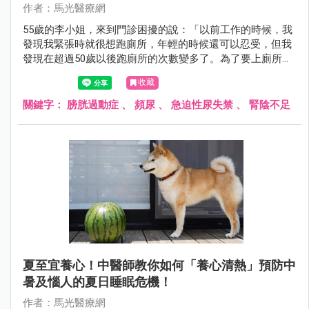
作者：馬光醫療網
55歲的李小姐，來到門診困擾的說：「以前工作的時候，我
發現我緊張時就很想跑廁所，年輕的時候還可以忍受，但我
發現在超過50歲以後跑廁所的次數變多了。為了要上廁所，
都不敢出去外面太久，都沒辦法常常跟朋友或小孩出門玩
收藏
了，很煩惱耶！中醫有沒有辦法？！」經問診，看舌脈，辨
別疾病證型及患者體質後，開立中藥和針灸後，李小姐跑廁
關鍵字：
膀胱過動症
、
頻尿
、
急迫性尿失禁
、
腎陰不足
所的頻率改善許多，再也不用擔心出門太久的問題了。
夏至宜養心！中醫師教你如何「養心清熱」預防中
暑及惱人的夏日睡眠危機！
作者：馬光醫療網