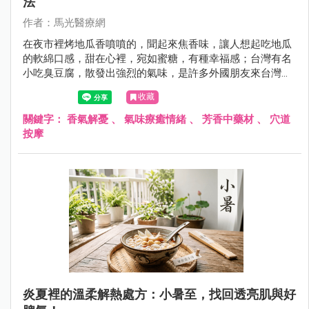
法
作者：馬光醫療網
在夜市裡烤地瓜香噴噴的，聞起來焦香味，讓人想起吃地瓜
的軟綿口感，甜在心裡，宛如蜜糖，有種幸福感；台灣有名
小吃臭豆腐，散發出強烈的氣味，是許多外國朋友來台灣想
要或是必挑戰的食物，不管它究竟是香？還是臭？都是讓人
收藏
食指大動的特色美食。
關鍵字：
香氣解憂
、
氣味療癒情緒
、
芳香中藥材
、
穴道
按摩
炎夏裡的溫柔解熱處方：小暑至，找回透亮肌與好