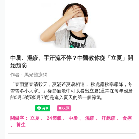
中暑、濕疹、手汗流不停？中醫教你從「立夏」開
始預防
作者：馬光醫療網
「春雨驚春清穀天，夏滿芒夏暑相連， 秋處露秋寒霜降，冬
雪雪冬小大寒。」從節氣歌中可以看出立夏(通常在每年國曆
的5月5號到5月7號)是進入夏天的第一個節氣。
收藏
關鍵字：
立夏
、
24節氣
、
中暑
、
濕疹
、
汗皰疹
、
食療
、
養生