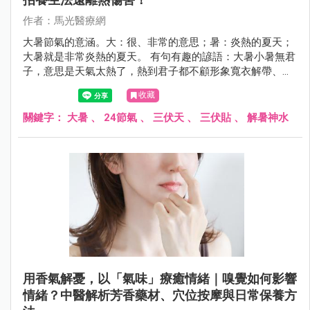
作者：馬光醫療網
大暑節氣的意涵。大：很、非常的意思；暑：炎熱的夏天；
大暑就是非常炎熱的夏天。 有句有趣的諺語：大暑小暑無君
子，意思是天氣太熱了，熱到君子都不顧形象寬衣解帶、袒
胸露背來散熱消暑。
收藏
關鍵字：
大暑
、
24節氣
、
三伏天
、
三伏貼
、
解暑神水
用香氣解憂，以「氣味」療癒情緒｜嗅覺如何影響
情緒？中醫解析芳香藥材、穴位按摩與日常保養方