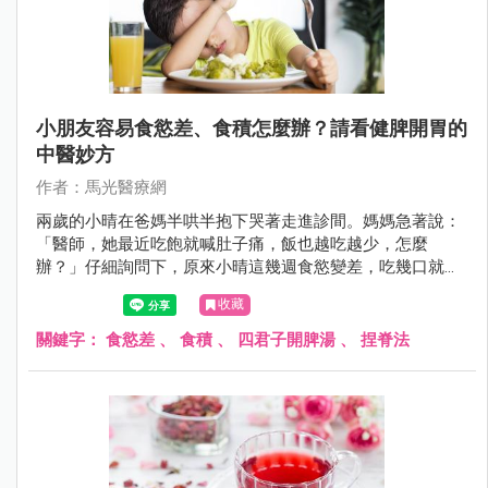
小朋友容易食慾差、食積怎麼辦？請看健脾開胃的
中醫妙方
作者：馬光醫療網
兩歲的小晴在爸媽半哄半抱下哭著走進診間。媽媽急著說：
「醫師，她最近吃飽就喊肚子痛，飯也越吃越少，怎麼
辦？」仔細詢問下，原來小晴這幾週食慾變差，吃幾口就說
飽，偏愛零食卻不碰正餐，甚至有時吃完還會嘔吐，讓爸媽
收藏
十分憂心。
關鍵字：
食慾差
、
食積
、
四君子開脾湯
、
捏脊法