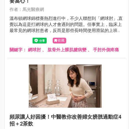
要當心！
作者：馬光醫療網
溫布頓網球錦標賽熱烈進行中，不少人聯想到「網球肘」,直
覺以為這是打網球的人才會遇到的問題。但事實上，臨床上
最常見的網球肘患者，反而是那些長時間使用滑鼠的上班
族、廚師、木工、美髮師,甚至是每天擰毛巾、提重物的家庭
收藏
主婦。
關鍵字：
網球肘
、
肱骨外上髁肌腱病變
、
手肘外側疼痛
頻尿讓人好困擾！中醫教你改善婦女膀胱過動症4
招＋2茶飲