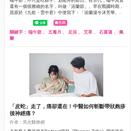
端午節，不只是吃粽子、划龍舟的節日。在古代，端午其實
還有一個很雅緻的名字，叫做「浴蘭節」。早在戰國時期，
屈原於《九歌・雲中君》中便寫下：「浴蘭湯兮沐芳華。」
《大戴禮記》也記載：「五月五日，蓄蘭為沐浴。」可見端
收藏
午以香草沐浴的習俗，至少已流傳兩千年以上。
關鍵字：
端午節
、
五毒月
、
足浴
、
艾草
、
石菖蒲
、
佩
蘭
「皮蛇」走了，痛卻還在！中醫如何斬斷帶狀皰疹
後神經痛？
作者：馬光醫療網