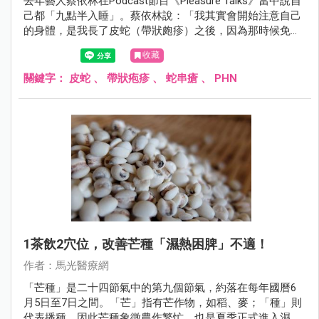
去年藝人蔡依林在Podcast節目《Pleasure Talks》當中說自
己都「九點半入睡」。蔡依林說：「我其實會開始注意自己
的身體，是我長了皮蛇（帶狀皰疹）之後，因為那時候免疫
力下降，之前幾乎每天熬夜，而從那時開始，我就發現自己
收藏
的身體不能這樣搞。」
關鍵字：
皮蛇
、
帶狀疱疹
、
蛇串瘡
、
PHN
1茶飲2穴位，改善芒種「濕熱困脾」不適！
作者：馬光醫療網
「芒種」是二十四節氣中的第九個節氣，約落在每年國曆6
月5日至7日之間。「芒」指有芒作物，如稻、麥；「種」則
代表播種，因此芒種象徵農作繁忙，也是夏季正式進入濕熱