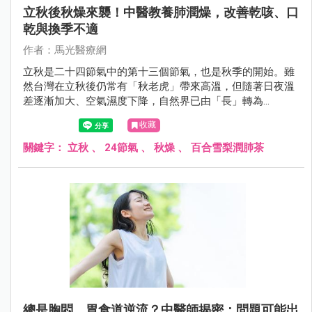
立秋後秋燥來襲！中醫教養肺潤燥，改善乾咳、口
乾與換季不適
作者：馬光醫療網
立秋是二十四節氣中的第十三個節氣，也是秋季的開始。雖
然台灣在立秋後仍常有「秋老虎」帶來高溫，但隨著日夜溫
差逐漸加大、空氣濕度下降，自然界已由「長」轉為
「收」，人體也開始受到「燥邪」影響。中醫認為「秋氣通
收藏
於肺」，因此立秋養生的重點在於養陰潤肺、防燥保津，為
接下來的秋冬季節打好健康基礎。
關鍵字：
立秋
、
24節氣
、
秋燥
、
百合雪梨潤肺茶
總是胸悶、胃食道逆流？中醫師揭密：問題可能出