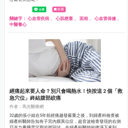
收藏
關鍵字：
心血管疾病
、
心肌梗塞
、
面相
、
心血管保健
、
中醫養心
經痛起來要人命？別只會喝熱水！快按這 2 個「救
急穴位」終結腹部絞痛
作者：馬光醫療網
32歲的張小姐在5年前經痛越發嚴重之後，到婦產科檢查被
婦產科醫師告知有子宮內膜異位症，超音波檢查發現的右側
巧克力囊腫需定期追蹤回診，在婦產科醫師的建議下來到中