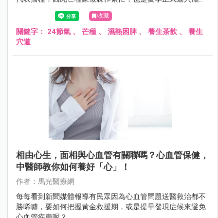
階段的重要節氣。
收藏
關鍵字：
24節氣
、
芒種
、
濕熱困脾
、
養生茶飲
、
養生
穴道
相由心生，面相與心血管有關聯嗎？心血管保健，
中醫師教你如何養好「心」！
作者：馬光醫療網
每每看到新聞媒體報導有民眾因為心血管問題送醫救治都不
勝唏噓，要如何把握黃金救援期，或是提早發現症候來避免
心血管疾患呢？