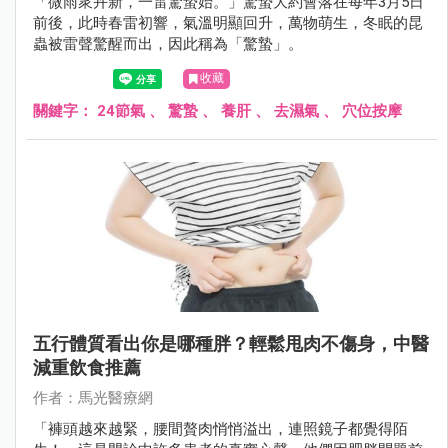
「微雨衆卉新，一雷驚蟄始。」驚蟄大約會落在每年3月5日
前後，此時春雷初響，氣溫明顯回升，萬物萌生，冬眠的昆
蟲被雷聲驚醒而出，因此稱為「驚蟄」。
收藏
關鍵字：
24節氣
、
驚蟄
、
養肝
、
去濕氣
、
穴位按摩
五行體質看出你是哪種胖？輕鬆甩肉不傷身，中醫
減重飲食推薦
作者：馬光醫療網
「褲頭越來越緊，腰間贅肉悄悄溢出，連照鏡子都覺得陌