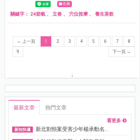
收藏
關鍵字：
24節氣
、
立春
、
穴位按摩
、
養生茶飲
←
上一頁
1
2
3
4
5
6
7
8
9
下一頁
→
;
最新文章
熱門文章
看更多
新北割頸案受害少年楊承勳名...
新知快遞