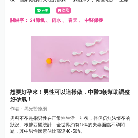
開始流動，但濕寒仍未散去。此時若能順應天時調養身體、
收藏
安定情緒，不僅有助於健康，更能為一整年的元氣打下基
礎。
關鍵字：
24節氣
、
雨水
、
春天
、
中醫保養
想要好孕來！男性可以這樣做，中醫3朝幫助調整
好孕氣！
作者：馬光醫療網
男科不孕是指男性在正常性生活一年後，伴侶仍無法懷孕的
狀況。根據西醫統計，全世界約有15%的夫妻面臨不孕問
題，其中男性因素佔比高達40-50%。