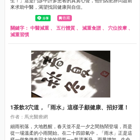
生！」這是門診中許多患者的真實心聲，他們因肥胖問題前
來求助中醫，渴望找回健康與自信。
收藏
關鍵字：
中醫減重
、
五行體質
、
減重食譜
、
穴位按摩
、
減重習慣
1茶飲3穴道，「雨水」這樣子顧健康、招好運！
作者：馬光醫療網
細雨初落，大地甦醒，春天並不是一夕之間熱鬧登場，而是
從一場溫柔的小雨開始。在二十四節氣中，「雨水」正是這
樣一個象徵春回大地的節氣——氣溫漸升、雨量增加，生命