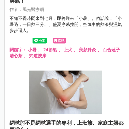
脾氣！
作者：馬光醫療網
不知不覺時間來到七月，即將迎來「小暑」。俗話說：「小
暑過，一日熱三分。」盛夏序幕拉開，空氣中的熱浪與濕氣
步步逼人。
收藏
關鍵字：
小暑
、
24節氣
、
上火
、
美顏針灸
、
百合蓮子
清心茶
、
穴道按摩
網球肘不是網球選手的專利，上班族、家庭主婦都