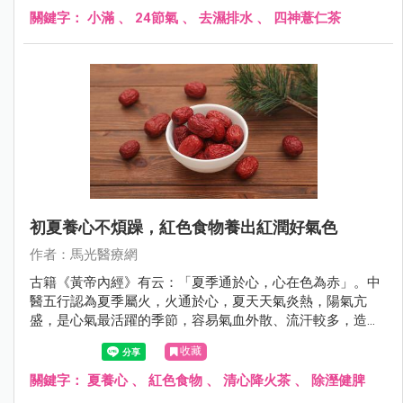
關鍵字：
小滿
、
24節氣
、
去濕排水
、
四神薏仁茶
初夏養心不煩躁，紅色食物養出紅潤好氣色
作者：馬光醫療網
古籍《黃帝內經》有云：「夏季通於心，心在色為赤」。中
醫五行認為夏季屬火，火通於心，夏天天氣炎熱，陽氣亢
盛，是心氣最活躍的季節，容易氣血外散、流汗較多，造成
心臟負擔加重、情緒波動、煩躁不安，進而影響腸胃道消
收藏
化、睡眠、甚至是心血管不適；因此初夏養生的重點在於
「清熱養心安神」。
關鍵字：
夏養心
、
紅色食物
、
清心降火茶
、
除溼健脾