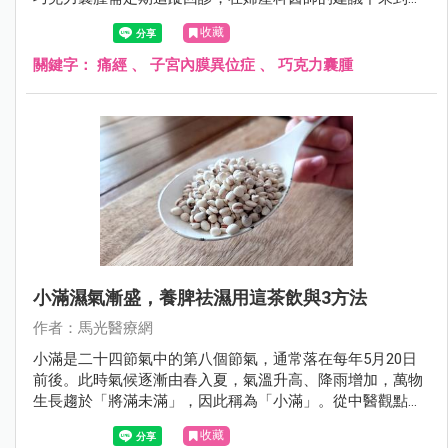
醫門診求診，希望中醫能幫她緩解行經期的不適症狀，同時
收藏
能讓子宮內膜異位症的嚴重程度降低。
關鍵字：
痛經
、
子宮內膜異位症
、
巧克力囊腫
小滿濕氣漸盛，養脾祛濕用這茶飲與3方法
作者：馬光醫療網
小滿是二十四節氣中的第八個節氣，通常落在每年5月20日
前後。此時氣候逐漸由春入夏，氣溫升高、降雨增加，萬物
生長趨於「將滿未滿」，因此稱為「小滿」。從中醫觀點來
看，小滿的氣候特點是「濕氣漸盛」，濕邪容易困阻脾胃，
收藏
影響人體氣機運行。