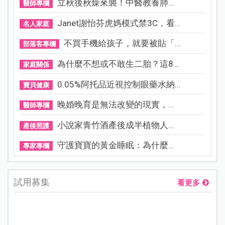
立秋後秋燥來襲！中醫教養肺...
醫師專欄
Janet謝怡芬虎媽模式禁3C，看...
名人家庭
不買手機給孩子，就要被貼「...
部落客專欄
為什麼不想或不敢生二胎？這8...
家庭關係
0.05%阿托品近視控制眼藥水納...
寶貝健康
晚婚晚育是無法改變的現實，...
醫師專欄
小說家青竹酒產後成半植物人...
產後照護
守護寶寶的黃金睡眠：為什麼...
專家專欄
試用募集
看更多