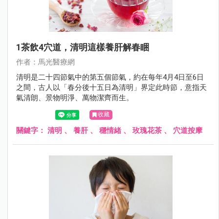
1茶飲4穴道，清明這樣養肝解春睏
作者：馬光醫療網
清明是二十四節氣中的第五個節氣，約在每年4月4日至6日
之間，古人以「春分後十五日為清明」界定此時節，意指天
氣清朗、景物明淨、萬物潔齊而生。
收藏
關鍵字：
清明
、
養肝
、
穩情緒
、
玫瑰花茶
、
穴道按摩