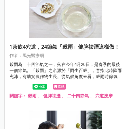
1茶飲4穴道，24節氣「穀雨」健脾祛溼這樣做！
作者：馬光醫療網
穀雨為二十四節氣之一，落在今年4月20日，是春季的最後
一個節氣。「穀雨」之名源於「雨生百穀」，意指此時降雨
充沛，有助於農作物生長。從氣候角度來看，穀雨時節氣溫
逐漸升高，濕氣明顯增加，天地之氣由春季的生發轉向夏季
收藏
的旺盛，是一個「由肝轉脾」的重要過渡期。
關鍵字：
穀雨
、
健脾祛溼
、
二十四節氣
、
穴道按摩