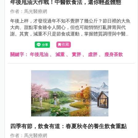
年後甩油大作戰！中醫飲食法，還你輕盈體態
作者：馬光醫療網
年後上秤，才發現過年不知不覺胖了幾公斤？節日裡的大魚
大肉、甜點零食雖令人開心，但也可能悄悄打亂脾胃與代
謝。其實，減重不只是節食或運動，掌握體質調理與中醫智
慧，同樣能讓身體輕盈、健康回歸。跟著醫師，一起學習年
收藏
後甩油的中醫妙招，從飲食、茶飲到穴位按摩，逐步恢復身
體平衡，輕盈自然到來！
關鍵字：
年後甩油
、
減重
、
實胖
、
虛胖
、
瘦身茶飲
四季有節，飲食有道：春夏秋冬的養生飲食重點
作者：馬光醫療網