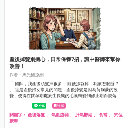
產後掉髮別擔心，日常保養7招，讓中醫師來幫你
改善！
作者：馬光醫療網
「 醫師，我產後頭髮掉很多， 隨便抓就掉，我該怎麼辦 ?
」 這是產後婦女常見的問題，產後掉髮是因為荷爾蒙的改
變，使得在懷孕期處於生長期的毛囊轉變到修止期而脫落，
通常在產後3到6個月開始，半年後會慢慢恢復，此外情緒壓
收藏
力、身心疲勞、氣血虛弱等情形會加劇產後掉髮的情況，如
果產後掉髮持續超過一年或掉髮嚴重 ，就應該尋求中醫師幫
關鍵字：
產後落髮
、
氣血虛弱
、
肝氣鬱結
、
食補
、
穴位
忙調理。
按摩