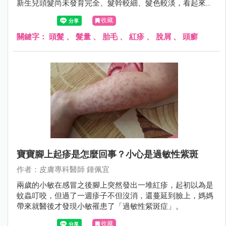
新生兒頭髮尚未發育完全、髮幹較細、髮色較淡，看起來總
是稀疏無毛，坊間才會流傳一堆偏方，像是剃胎毛、抹生
收藏
薑、擦母乳來刺激毛囊生長。其實過度刺激反而很傷頭皮...
關鍵字：
頭髮
、
髮量
、
胎毛
、
紅疹
、
脫屑
、
頭癬
寶寶腳上起疹是怎麼回事？小心是過敏性紫斑
作者：皮膚專科醫師 鍾佩宜
兩歲的小敏在感冒之後腳上突然發出一堆紅疹，起初以為是
蚊蟲叮咬，但過了一週疹子不但沒消，還蔓延到臉上，媽媽
帶來就醫後才發現小敏罹患了「過敏性紫斑症」。
收藏