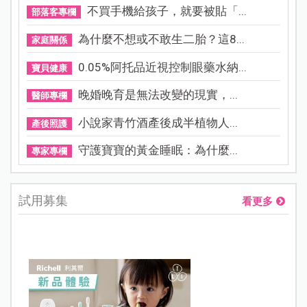
不買手機給孩子，就要被貼「...
部落客專欄
為什麼不想或不敢生二胎？這8...
家庭關係
0.05%阿托品近視控制眼藥水納...
寶貝健康
晚婚晚育是無法改變的現實，...
醫師專欄
小說家青竹酒產後成半植物人...
產後照護
守護寶寶的黃金睡眠：為什麼...
專家專欄
試用募集
看更多