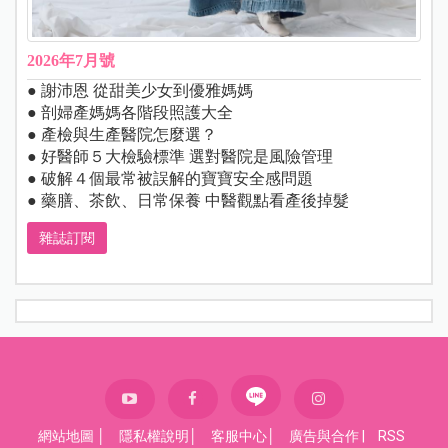
2026年7月號
● 謝沛恩 從甜美少女到優雅媽媽
● 剖婦產媽媽各階段照護大全
● 產檢與生產醫院怎麼選？
● 好醫師５大檢驗標準 選對醫院是風險管理
● 破解４個最常被誤解的寶寶安全感問題
● 藥膳、茶飲、日常保養 中醫觀點看產後掉髮
雜誌訂閱
網站地圖
│
隱私權說明
│
客服中心
│
廣告與合作
|
RSS