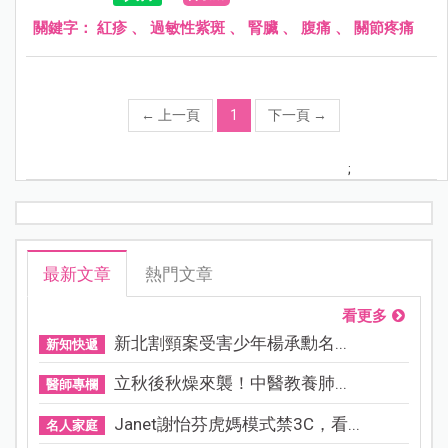
關鍵字：
紅疹
、
過敏性紫斑
、
腎臟
、
腹痛
、
關節疼痛
←
上一頁
1
下一頁
→
;
最新文章
熱門文章
看更多
新北割頸案受害少年楊承勳名...
新知快遞
立秋後秋燥來襲！中醫教養肺...
醫師專欄
Janet謝怡芬虎媽模式禁3C，看...
名人家庭