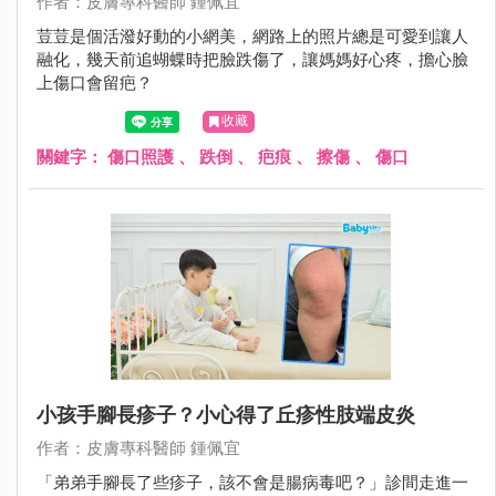
作者：皮膚專科醫師 鍾佩宜
荳荳是個活潑好動的小網美，網路上的照片總是可愛到讓人
融化，幾天前追蝴蝶時把臉跌傷了，讓媽媽好心疼，擔心臉
上傷口會留疤？
收藏
關鍵字：
傷口照護
、
跌倒
、
疤痕
、
擦傷
、
傷口
小孩手腳長疹子？小心得了丘疹性肢端皮炎
作者：皮膚專科醫師 鍾佩宜
「弟弟手腳長了些疹子，該不會是腸病毒吧？」診間走進一