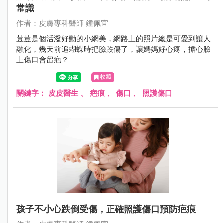
常識
作者：皮膚專科醫師 鍾佩宜
荳荳是個活潑好動的小網美，網路上的照片總是可愛到讓人
融化，幾天前追蝴蝶時把臉跌傷了，讓媽媽好心疼，擔心臉
上傷口會留疤？
收藏
關鍵字：
皮皮醫生
、
疤痕
、
傷口
、
照護傷口
孩子不小心跌倒受傷，正確照護傷口預防疤痕