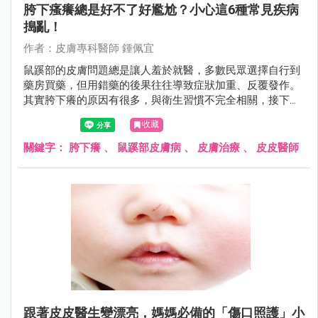
胯下瘙癢總是好不了好尷尬？小心這6種常見疾病
搗亂！
作者：皮膚專科醫師 鍾佩宜
鼠蹊部的皮膚問題總是讓人羞於就醫，多數民眾選擇自行到
藥房買藥，但用錯藥的後果往往導致症狀加重、反覆發作。
其實胯下癢的原因有很多，與衛生習慣不完全相關，接下來
皮皮醫師將帶大家了解各種胯下疾病，讓鼠蹊部的「羞羞
收藏
病」不再難以啟齒。
關鍵字：
胯下癢
、
鼠蹊部皮膚病
、
皮膚治療
、
皮皮醫師
跟著皮皮醫生變漂亮，媽媽必備的「傷口照護」小