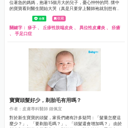
位著急的媽媽，抱著15個月大的兒子，憂心忡忡的問...懷中
的寶寶看到醫生開始大哭（真是只要穿上醫師袍就別想有小
孩緣）；不過仔細檢查後確定不是腸病毒，而是「小兒丘疹
收藏
性肢端皮膚炎」。
關鍵字：
疹子
、
丘疹性肢端皮炎
、
異位性皮膚炎
、
疥瘡
、
手足口症
寶寶頭髮好少，剃胎毛有用嗎？
作者：皮膚專科醫師 鍾佩宜
對於新生寶寶的頭髮，家長們總有許多疑問：「髮量怎麼這
麼少？」、「要剃胎毛嗎？」、「頭髮還會增加嗎？」 由於