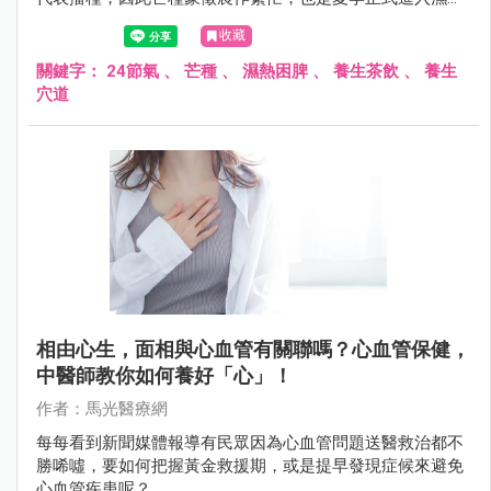
階段的重要節氣。
收藏
關鍵字：
24節氣
、
芒種
、
濕熱困脾
、
養生茶飲
、
養生
穴道
相由心生，面相與心血管有關聯嗎？心血管保健，
中醫師教你如何養好「心」！
作者：馬光醫療網
每每看到新聞媒體報導有民眾因為心血管問題送醫救治都不
勝唏噓，要如何把握黃金救援期，或是提早發現症候來避免
心血管疾患呢？