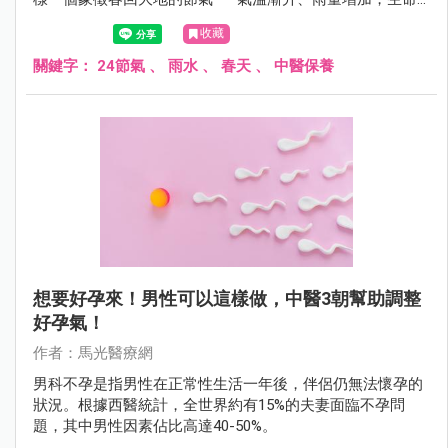
開始流動，但濕寒仍未散去。此時若能順應天時調養身體、
收藏
安定情緒，不僅有助於健康，更能為一整年的元氣打下基
礎。
關鍵字：
24節氣
、
雨水
、
春天
、
中醫保養
想要好孕來！男性可以這樣做，中醫3朝幫助調整
好孕氣！
作者：馬光醫療網
男科不孕是指男性在正常性生活一年後，伴侶仍無法懷孕的
狀況。根據西醫統計，全世界約有15%的夫妻面臨不孕問
題，其中男性因素佔比高達40-50%。