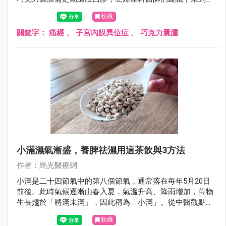
醫門診求診，希望中醫能幫她緩解行經期的不適症狀，同時
收藏
能讓子宮內膜異位症的嚴重程度降低。
關鍵字：
痛經
、
子宮內膜異位症
、
巧克力囊腫
小滿濕氣漸盛，養脾祛濕用這茶飲與3方法
作者：馬光醫療網
小滿是二十四節氣中的第八個節氣，通常落在每年5月20日
前後。此時氣候逐漸由春入夏，氣溫升高、降雨增加，萬物
生長趨於「將滿未滿」，因此稱為「小滿」。從中醫觀點來
看，小滿的氣候特點是「濕氣漸盛」，濕邪容易困阻脾胃，
收藏
影響人體氣機運行。