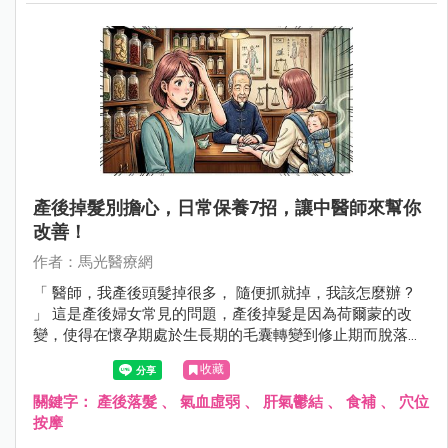
產後掉髮別擔心，日常保養7招，讓中醫師來幫你
改善！
作者：馬光醫療網
「 醫師，我產後頭髮掉很多， 隨便抓就掉，我該怎麼辦 ?
」 這是產後婦女常見的問題，產後掉髮是因為荷爾蒙的改
變，使得在懷孕期處於生長期的毛囊轉變到修止期而脫落，
通常在產後3到6個月開始，半年後會慢慢恢復，此外情緒壓
收藏
力、身心疲勞、氣血虛弱等情形會加劇產後掉髮的情況，如
果產後掉髮持續超過一年或掉髮嚴重 ，就應該尋求中醫師幫
關鍵字：
產後落髮
、
氣血虛弱
、
肝氣鬱結
、
食補
、
穴位
忙調理。
按摩