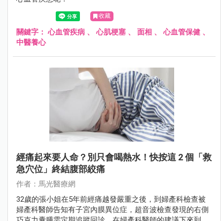
收藏
關鍵字：
心血管疾病
、
心肌梗塞
、
面相
、
心血管保健
、
中醫養心
經痛起來要人命？別只會喝熱水！快按這 2 個「救
急穴位」終結腹部絞痛
作者：馬光醫療網
32歲的張小姐在5年前經痛越發嚴重之後，到婦產科檢查被
婦產科醫師告知有子宮內膜異位症，超音波檢查發現的右側
巧克力囊腫需定期追蹤回診，在婦產科醫師的建議下來到中