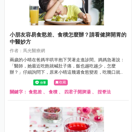
小朋友容易食慾差、食積怎麼辦？請看健脾開胃的
中醫妙方
作者：馬光醫療網
兩歲的小晴在爸媽半哄半抱下哭著走進診間。媽媽急著說：
「醫師，她最近吃飽就喊肚子痛，飯也越吃越少，怎麼
辦？」仔細詢問下，原來小晴這幾週食慾變差，吃幾口就說
飽，偏愛零食卻不碰正餐，甚至有時吃完還會嘔吐，讓爸媽
收藏
十分憂心。
關鍵字：
食慾差
、
食積
、
四君子開脾湯
、
捏脊法