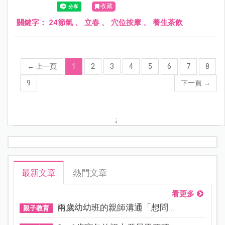
收藏
關鍵字：
24節氣
、
立春
、
穴位按摩
、
養生茶飲
←
上一頁
1
2
3
4
5
6
7
8
9
下一頁
→
;
最新文章
熱門文章
看更多
兩歲幼幼班的親師溝通「想問...
親子教育