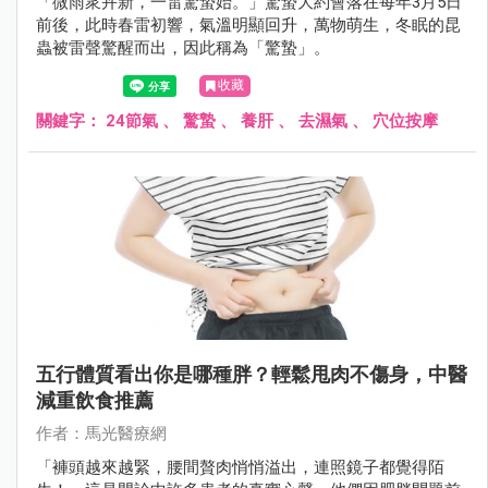
「微雨衆卉新，一雷驚蟄始。」驚蟄大約會落在每年3月5日
前後，此時春雷初響，氣溫明顯回升，萬物萌生，冬眠的昆
蟲被雷聲驚醒而出，因此稱為「驚蟄」。
收藏
關鍵字：
24節氣
、
驚蟄
、
養肝
、
去濕氣
、
穴位按摩
五行體質看出你是哪種胖？輕鬆甩肉不傷身，中醫
減重飲食推薦
作者：馬光醫療網
「褲頭越來越緊，腰間贅肉悄悄溢出，連照鏡子都覺得陌