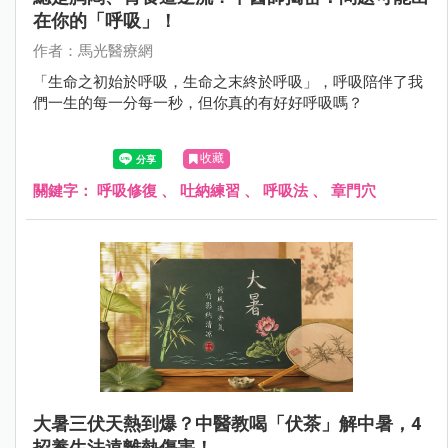
在你的「呼吸」！
作者：馬光醫療網
「生命之初始於呼吸，生命之末終於呼吸」，呼吸陪伴了我
們一生的每一分每一秒，但你真的有好好呼吸嗎？
收藏
關鍵字：
呼吸修復
、
吐納練習
、
呼吸法
、
章門穴
大暑三伏天熱到爆？中醫教喝「伏茶」解中暑，4
招養生法遠離熱傷害！