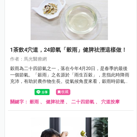
1茶飲4穴道，24節氣「穀雨」健脾祛溼這樣做！
作者：馬光醫療網
穀雨為二十四節氣之一，落在今年4月20日，是春季的最後
一個節氣。「穀雨」之名源於「雨生百穀」，意指此時降雨
充沛，有助於農作物生長。從氣候角度來看，穀雨時節氣溫
逐漸升高，濕氣明顯增加，天地之氣由春季的生發轉向夏季
收藏
的旺盛，是一個「由肝轉脾」的重要過渡期。
關鍵字：
穀雨
、
健脾祛溼
、
二十四節氣
、
穴道按摩