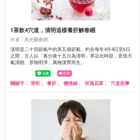
1茶飲4穴道，清明這樣養肝解春睏
作者：馬光醫療網
清明是二十四節氣中的第五個節氣，約在每年4月4日至6日
之間，古人以「春分後十五日為清明」界定此時節，意指天
氣清朗、景物明淨、萬物潔齊而生。
收藏
關鍵字：
清明
、
養肝
、
穩情緒
、
玫瑰花茶
、
穴道按摩