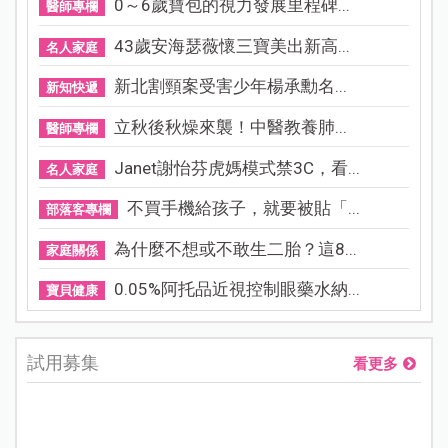
0～6歲寶包的視力發展里程碑...
醫師專欄
43歲安海瑟薇懷三寶美出新高...
名人家庭
新北割頸案受害少年楊承勳名...
新知快遞
立秋後秋燥來襲！中醫教養肺...
醫師專欄
Janet謝怡芬虎媽模式禁3C，看...
名人家庭
不買手機給孩子，就要被貼「...
部落客專欄
為什麼不想或不敢生二胎？這8...
家庭關係
0.05%阿托品近視控制眼藥水納...
寶貝健康
試用募集
看更多