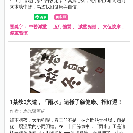
生！」這是門診中許多患者的真實心聲，他們因肥胖問題前
來求助中醫，渴望找回健康與自信。
收藏
關鍵字：
中醫減重
、
五行體質
、
減重食譜
、
穴位按摩
、
減重習慣
1茶飲3穴道，「雨水」這樣子顧健康、招好運！
作者：馬光醫療網
細雨初落，大地甦醒，春天並不是一夕之間熱鬧登場，而是
從一場溫柔的小雨開始。在二十四節氣中，「雨水」正是這
樣一個象徵春回大地的節氣——氣溫漸升、雨量增加，生命