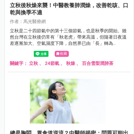
立秋後秋燥來襲！中醫教養肺潤燥，改善乾咳、口
乾與換季不適
作者：馬光醫療網
立秋是二十四節氣中的第十三個節氣，也是秋季的開始。雖
然台灣在立秋後仍常有「秋老虎」帶來高溫，但隨著日夜溫
差逐漸加大、空氣濕度下降，自然界已由「長」轉為
「收」，人體也開始受到「燥邪」影響。中醫認為「秋氣通
收藏
於肺」，因此立秋養生的重點在於養陰潤肺、防燥保津，為
接下來的秋冬季節打好健康基礎。
關鍵字：
立秋
、
24節氣
、
秋燥
、
百合雪梨潤肺茶
總是胸悶、胃食道逆流？中醫師揭密：問題可能出