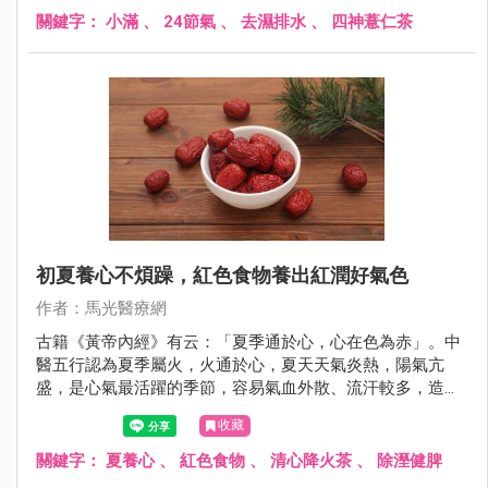
關鍵字：
小滿
、
24節氣
、
去濕排水
、
四神薏仁茶
初夏養心不煩躁，紅色食物養出紅潤好氣色
作者：馬光醫療網
古籍《黃帝內經》有云：「夏季通於心，心在色為赤」。中
醫五行認為夏季屬火，火通於心，夏天天氣炎熱，陽氣亢
盛，是心氣最活躍的季節，容易氣血外散、流汗較多，造成
心臟負擔加重、情緒波動、煩躁不安，進而影響腸胃道消
收藏
化、睡眠、甚至是心血管不適；因此初夏養生的重點在於
「清熱養心安神」。
關鍵字：
夏養心
、
紅色食物
、
清心降火茶
、
除溼健脾