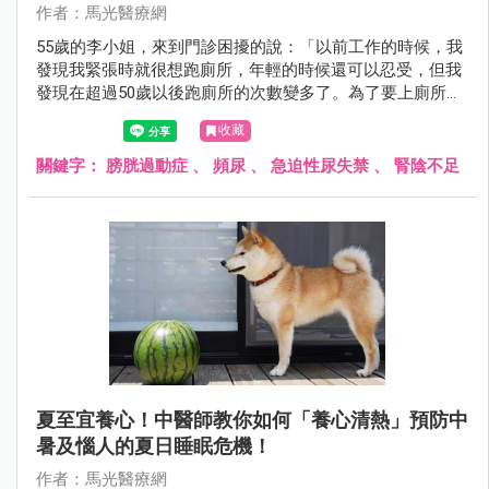
作者：馬光醫療網
55歲的李小姐，來到門診困擾的說：「以前工作的時候，我
發現我緊張時就很想跑廁所，年輕的時候還可以忍受，但我
發現在超過50歲以後跑廁所的次數變多了。為了要上廁所，
都不敢出去外面太久，都沒辦法常常跟朋友或小孩出門玩
收藏
了，很煩惱耶！中醫有沒有辦法？！」經問診，看舌脈，辨
別疾病證型及患者體質後，開立中藥和針灸後，李小姐跑廁
關鍵字：
膀胱過動症
、
頻尿
、
急迫性尿失禁
、
腎陰不足
所的頻率改善許多，再也不用擔心出門太久的問題了。
夏至宜養心！中醫師教你如何「養心清熱」預防中
暑及惱人的夏日睡眠危機！
作者：馬光醫療網