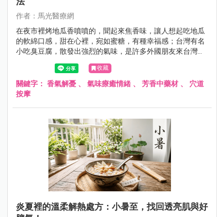
法
作者：馬光醫療網
在夜市裡烤地瓜香噴噴的，聞起來焦香味，讓人想起吃地瓜
的軟綿口感，甜在心裡，宛如蜜糖，有種幸福感；台灣有名
小吃臭豆腐，散發出強烈的氣味，是許多外國朋友來台灣想
要或是必挑戰的食物，不管它究竟是香？還是臭？都是讓人
收藏
食指大動的特色美食。
關鍵字：
香氣解憂
、
氣味療癒情緒
、
芳香中藥材
、
穴道
按摩
炎夏裡的溫柔解熱處方：小暑至，找回透亮肌與好