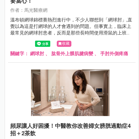
要當心！
作者：馬光醫療網
溫布頓網球錦標賽熱烈進行中，不少人聯想到「網球肘」,直
覺以為這是打網球的人才會遇到的問題。但事實上，臨床上
最常見的網球肘患者，反而是那些長時間使用滑鼠的上班
族、廚師、木工、美髮師,甚至是每天擰毛巾、提重物的家庭
收藏
主婦。
關鍵字：
網球肘
、
肱骨外上髁肌腱病變
、
手肘外側疼痛
頻尿讓人好困擾！中醫教你改善婦女膀胱過動症4
招＋2茶飲