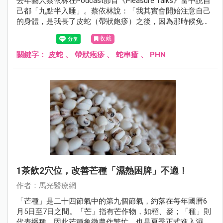
去年藝人蔡依林在Podcast節目《Pleasure Talks》當中說自
己都「九點半入睡」。蔡依林說：「我其實會開始注意自己
的身體，是我長了皮蛇（帶狀皰疹）之後，因為那時候免疫
力下降，之前幾乎每天熬夜，而從那時開始，我就發現自己
收藏
的身體不能這樣搞。」
關鍵字：
皮蛇
、
帶狀疱疹
、
蛇串瘡
、
PHN
1茶飲2穴位，改善芒種「濕熱困脾」不適！
作者：馬光醫療網
「芒種」是二十四節氣中的第九個節氣，約落在每年國曆6
月5日至7日之間。「芒」指有芒作物，如稻、麥；「種」則
代表播種，因此芒種象徵農作繁忙，也是夏季正式進入濕熱