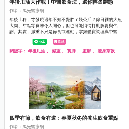
年後甩油大作戰！中醫飲食法，還你輕盈體態
作者：馬光醫療網
年後上秤，才發現過年不知不覺胖了幾公斤？節日裡的大魚
大肉、甜點零食雖令人開心，但也可能悄悄打亂脾胃與代
謝。其實，減重不只是節食或運動，掌握體質調理與中醫智
慧，同樣能讓身體輕盈、健康回歸。跟著醫師，一起學習年
收藏
後甩油的中醫妙招，從飲食、茶飲到穴位按摩，逐步恢復身
體平衡，輕盈自然到來！
關鍵字：
年後甩油
、
減重
、
實胖
、
虛胖
、
瘦身茶飲
四季有節，飲食有道：春夏秋冬的養生飲食重點
作者：馬光醫療網