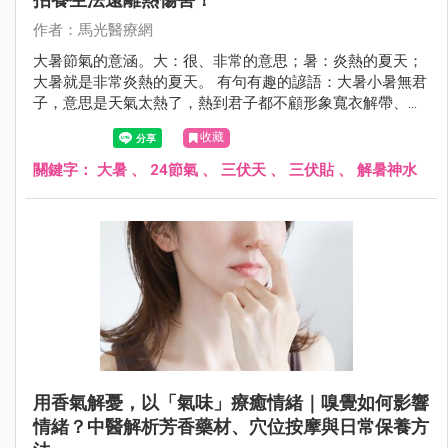
作者：馬光醫療網
大暑節氣的意涵。大：很、非常的意思；暑：炎熱的夏天；
大暑就是非常炎熱的夏天。 有句有趣的諺語：大暑小暑無君
子，意思是天氣太熱了，熱到君子都不顧形象寬衣解帶、袒
胸露背來散熱消暑。
收藏
關鍵字：
大暑
、
24節氣
、
三伏天
、
三伏貼
、
解暑神水
用香氣解憂，以「氣味」療癒情緒｜嗅覺如何影響
情緒？中醫解析芳香藥材、穴位按摩與日常保養方