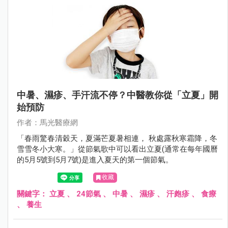
中暑、濕疹、手汗流不停？中醫教你從「立夏」開
始預防
作者：馬光醫療網
「春雨驚春清穀天，夏滿芒夏暑相連， 秋處露秋寒霜降，冬
雪雪冬小大寒。」從節氣歌中可以看出立夏(通常在每年國曆
的5月5號到5月7號)是進入夏天的第一個節氣。
收藏
關鍵字：
立夏
、
24節氣
、
中暑
、
濕疹
、
汗皰疹
、
食療
、
養生