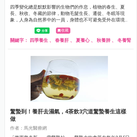
四季變化總是默默影響的生物們的作息，植物的春生、夏
長、秋收、冬藏的節律，動物毛髮生長、遷徙、冬眠等現
象，人身為自然界中的一員，身體也不可避免受外在環境而
有所調整。
收藏
關鍵字：
四季養生
、
春養肝
、
夏養心
、
秋養肺
、
冬養腎
驚蟄到！養肝去濕氣，4茶飲3穴道驚蟄養生這樣
做
作者：馬光醫療網