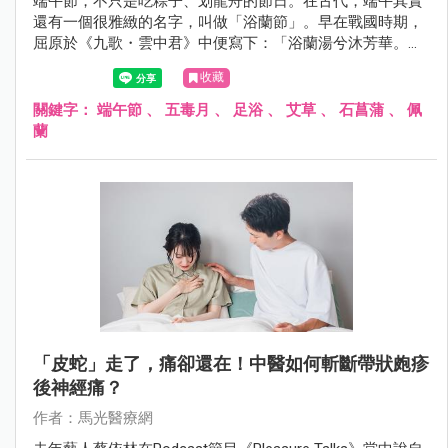
端午節，不只是吃粽子、划龍舟的節日。在古代，端午其實
還有一個很雅緻的名字，叫做「浴蘭節」。早在戰國時期，
屈原於《九歌・雲中君》中便寫下：「浴蘭湯兮沐芳華。」
《大戴禮記》也記載：「五月五日，蓄蘭為沐浴。」可見端
收藏
午以香草沐浴的習俗，至少已流傳兩千年以上。
關鍵字：
端午節
、
五毒月
、
足浴
、
艾草
、
石菖蒲
、
佩
蘭
「皮蛇」走了，痛卻還在！中醫如何斬斷帶狀皰疹
後神經痛？
作者：馬光醫療網