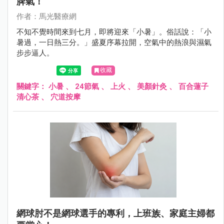
脾氣！
作者：馬光醫療網
不知不覺時間來到七月，即將迎來「小暑」。俗話說：「小
暑過，一日熱三分。」盛夏序幕拉開，空氣中的熱浪與濕氣
步步逼人。
收藏
關鍵字：
小暑
、
24節氣
、
上火
、
美顏針灸
、
百合蓮子
清心茶
、
穴道按摩
網球肘不是網球選手的專利，上班族、家庭主婦都