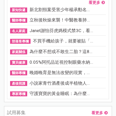
看更多
新北割頸案受害少年楊承勳名...
新知快遞
立秋後秋燥來襲！中醫教養肺...
醫師專欄
Janet謝怡芬虎媽模式禁3C，看...
名人家庭
不買手機給孩子，就要被貼「...
部落客專欄
為什麼不想或不敢生二胎？這8...
家庭關係
0.05%阿托品近視控制眼藥水納...
寶貝健康
晚婚晚育是無法改變的現實，...
醫師專欄
小說家青竹酒產後成半植物人...
產後照護
守護寶寶的黃金睡眠：為什麼...
專家專欄
試用募集
看更多