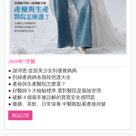
2026年7月號
● 謝沛恩 從甜美少女到優雅媽媽
● 剖婦產媽媽各階段照護大全
● 產檢與生產醫院怎麼選？
● 好醫師５大檢驗標準 選對醫院是風險管理
● 破解４個最常被誤解的寶寶安全感問題
● 藥膳、茶飲、日常保養 中醫觀點看產後掉髮
雜誌訂閱