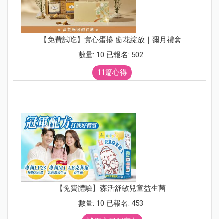
【免費試吃】實心蛋捲 窗花綻放｜彌月禮盒
數量: 10 已報名: 502
11篇心得
【免費體驗】森活舒敏兒童益生菌
數量: 10 已報名: 453