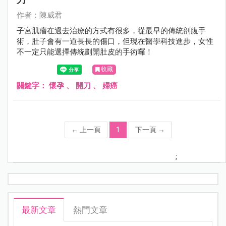
作者：陳威君
子宮肌瘤在過去治療的方式有很多，從最早的傳統剖腹手
術，肚子會有一道長長的傷口，但現在醫學科技進步，女性
不一定只能選擇傳統劃開肚皮的手術囉！
收藏
關鍵字：
懷孕
、
開刀
、
婦癌
←
上一頁
1
下一頁
→
;
最新文章
熱門文章