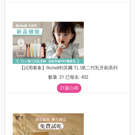
【試用募集】Richell利其爾 T.L.I第二代乳牙刷系列
數量: 21 已報名: 432
21篇心得