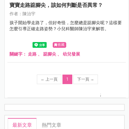
寶寶走路踮腳尖，該如何判斷是否異常？
作者：陳治宇
孩子開始學走路了，但好奇怪，怎麼總是踮腳尖呢？這樣要
怎麼引導正確走路姿勢？小兒科醫師陳治宇來解答。
收藏
關鍵字：
走路
、
踮腳尖
、
幼兒發展
←
上一頁
1
下一頁
→
;
最新文章
熱門文章