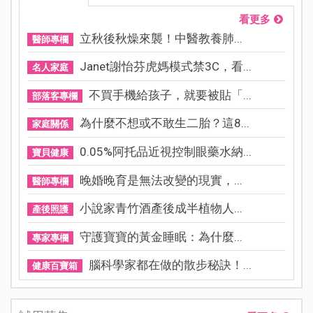
看更多
立秋後秋燥來襲！中醫教養肺...
醫師專欄
Janet謝怡芬虎媽模式禁3C，看...
名人家庭
不買手機給孩子，就要被貼「...
部落客專欄
為什麼不想或不敢生二胎？這8...
家庭關係
0.05%阿托品近視控制眼藥水納...
寶貝健康
晚婚晚育是無法改變的現實，...
醫師專欄
小說家青竹酒產後成半植物人...
產後照護
守護寶寶的黃金睡眠：為什麼...
專家專欄
腦科學家都在做的散步秘訣！...
健康百寶箱