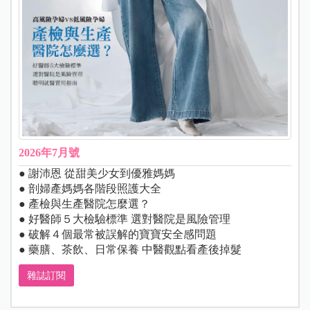
2026年7月號
● 謝沛恩 從甜美少女到優雅媽媽
● 剖婦產媽媽各階段照護大全
● 產檢與生產醫院怎麼選？
● 好醫師５大檢驗標準 選對醫院是風險管理
● 破解４個最常被誤解的寶寶安全感問題
● 藥膳、茶飲、日常保養 中醫觀點看產後掉髮
雜誌訂閱