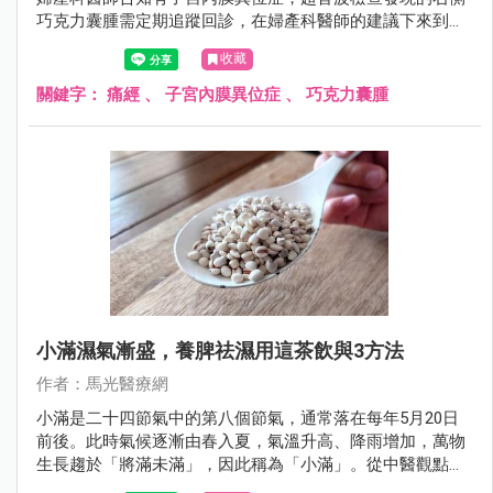
巧克力囊腫需定期追蹤回診，在婦產科醫師的建議下來到中
醫門診求診，希望中醫能幫她緩解行經期的不適症狀，同時
收藏
能讓子宮內膜異位症的嚴重程度降低。
關鍵字：
痛經
、
子宮內膜異位症
、
巧克力囊腫
小滿濕氣漸盛，養脾祛濕用這茶飲與3方法
作者：馬光醫療網
小滿是二十四節氣中的第八個節氣，通常落在每年5月20日
前後。此時氣候逐漸由春入夏，氣溫升高、降雨增加，萬物
生長趨於「將滿未滿」，因此稱為「小滿」。從中醫觀點來
看，小滿的氣候特點是「濕氣漸盛」，濕邪容易困阻脾胃，