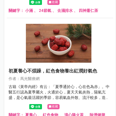
收藏
影響人體氣機運行。
關鍵字：
小滿
、
24節氣
、
去濕排水
、
四神薏仁茶
初夏養心不煩躁，紅色食物養出紅潤好氣色
作者：馬光醫療網
古籍《黃帝內經》有云：「夏季通於心，心在色為赤」。中
醫五行認為夏季屬火，火通於心，夏天天氣炎熱，陽氣亢
盛，是心氣最活躍的季節，容易氣血外散、流汗較多，造成
心臟負擔加重、情緒波動、煩躁不安，進而影響腸胃道消
收藏
化、睡眠、甚至是心血管不適；因此初夏養生的重點在於
「清熱養心安神」。
關鍵字：
夏養心
、
紅色食物
、
清心降火茶
、
除溼健脾