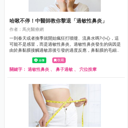
哈啾不停！中醫師教你擊退「過敏性鼻炎」
作者：馬光醫療網
一到春天或者換季就開始瘋狂打噴嚏、流鼻水嗎?小心，這
可能不是感冒，而是過敏性鼻炎。過敏性鼻炎發生的病因是
由於鼻黏膜接觸過敏原後引發的過度反應，鼻黏膜的毛細血
管擴張、滲透性增加，導致水腫。
收藏
關鍵字：
過敏性鼻炎
、
鼻子過敏
、
穴位按摩