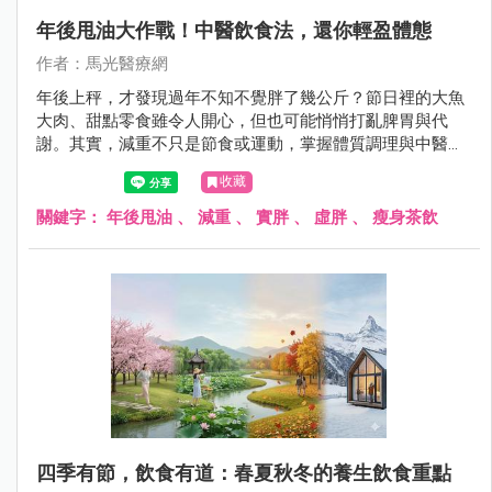
年後甩油大作戰！中醫飲食法，還你輕盈體態
作者：馬光醫療網
年後上秤，才發現過年不知不覺胖了幾公斤？節日裡的大魚
大肉、甜點零食雖令人開心，但也可能悄悄打亂脾胃與代
謝。其實，減重不只是節食或運動，掌握體質調理與中醫智
慧，同樣能讓身體輕盈、健康回歸。跟著醫師，一起學習年
收藏
後甩油的中醫妙招，從飲食、茶飲到穴位按摩，逐步恢復身
體平衡，輕盈自然到來！
關鍵字：
年後甩油
、
減重
、
實胖
、
虛胖
、
瘦身茶飲
四季有節，飲食有道：春夏秋冬的養生飲食重點