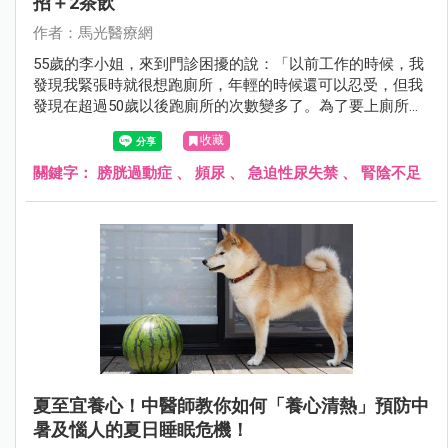
招＋2茶飲
作者：馬光醫療網
55歲的李小姐，來到門診困擾的說：「以前工作的時候，我
發現我緊張時就很想跑廁所，年輕的時候還可以忍受，但我
發現在超過50歲以後跑廁所的次數變多了。為了要上廁所，
都不敢出去外面太久，都沒辦法常常跟朋友或小孩出門玩
收藏
了，很煩惱耶！中醫有沒有辦法？！」經問診，看舌脈，辨
別疾病證型及患者體質後，開立中藥和針灸後，李小姐跑廁
關鍵字：
膀胱過動症
、
頻尿
、
急迫性尿失禁
、
腎陰不足
所的頻率改善許多，再也不用擔心出門太久的問題了。
夏至宜養心！中醫師教你如何「養心清熱」預防中
暑及惱人的夏日睡眠危機！