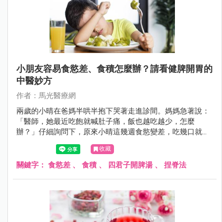
小朋友容易食慾差、食積怎麼辦？請看健脾開胃的
中醫妙方
作者：馬光醫療網
兩歲的小晴在爸媽半哄半抱下哭著走進診間。媽媽急著說：
「醫師，她最近吃飽就喊肚子痛，飯也越吃越少，怎麼
辦？」仔細詢問下，原來小晴這幾週食慾變差，吃幾口就說
飽，偏愛零食卻不碰正餐，甚至有時吃完還會嘔吐，讓爸媽
收藏
十分憂心。
關鍵字：
食慾差
、
食積
、
四君子開脾湯
、
捏脊法