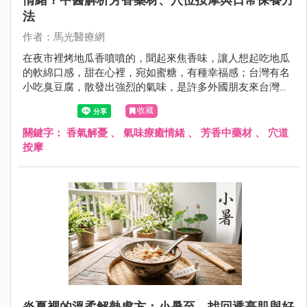
法
作者：馬光醫療網
在夜市裡烤地瓜香噴噴的，聞起來焦香味，讓人想起吃地瓜
的軟綿口感，甜在心裡，宛如蜜糖，有種幸福感；台灣有名
小吃臭豆腐，散發出強烈的氣味，是許多外國朋友來台灣想
要或是必挑戰的食物，不管它究竟是香？還是臭？都是讓人
收藏
食指大動的特色美食。
關鍵字：
香氣解憂
、
氣味療癒情緒
、
芳香中藥材
、
穴道
按摩
炎夏裡的溫柔解熱處方：小暑至，找回透亮肌與好