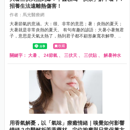
招養生法遠離熱傷害！
作者：馬光醫療網
大暑節氣的意涵。大：很、非常的意思；暑：炎熱的夏天；
大暑就是非常炎熱的夏天。 有句有趣的諺語：大暑小暑無君
子，意思是天氣太熱了，熱到君子都不顧形象寬衣解帶、袒
胸露背來散熱消暑。
收藏
關鍵字：
大暑
、
24節氣
、
三伏天
、
三伏貼
、
解暑神水
用香氣解憂，以「氣味」療癒情緒｜嗅覺如何影響
情緒？中醫解析芳香藥材、穴位按摩與日常保養方