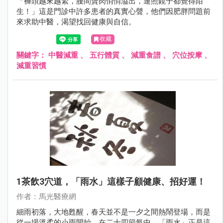
「褲頭越來越緊，腰間贅肉悄悄溢出，連照鏡子都覺得陌
生！」這是門診中許多患者的真實心聲，他們因肥胖問題前
來求助中醫，渴望找回健康與自信。
收藏
關鍵字：
中醫減重
、
五行體質
、
減重食譜
、
穴位按摩
、
減重習慣
1茶飲3穴道，「雨水」這樣子顧健康、招好運！
作者：馬光醫療網
細雨初落，大地甦醒，春天並不是一夕之間熱鬧登場，而是
從一場溫柔的小雨開始。在二十四節氣中，「雨水」正是這