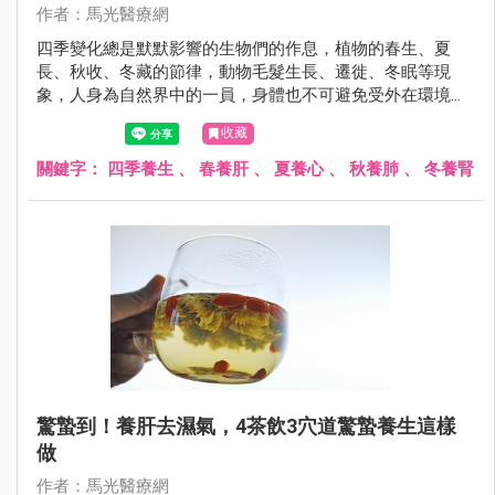
作者：馬光醫療網
四季變化總是默默影響的生物們的作息，植物的春生、夏
長、秋收、冬藏的節律，動物毛髮生長、遷徙、冬眠等現
象，人身為自然界中的一員，身體也不可避免受外在環境而
有所調整。
收藏
關鍵字：
四季養生
、
春養肝
、
夏養心
、
秋養肺
、
冬養腎
驚蟄到！養肝去濕氣，4茶飲3穴道驚蟄養生這樣
做
作者：馬光醫療網