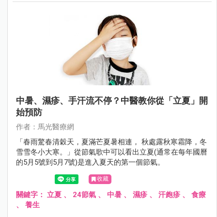
中暑、濕疹、手汗流不停？中醫教你從「立夏」開
始預防
作者：馬光醫療網
「春雨驚春清穀天，夏滿芒夏暑相連， 秋處露秋寒霜降，冬
雪雪冬小大寒。」從節氣歌中可以看出立夏(通常在每年國曆
的5月5號到5月7號)是進入夏天的第一個節氣。
收藏
關鍵字：
立夏
、
24節氣
、
中暑
、
濕疹
、
汗皰疹
、
食療
、
養生