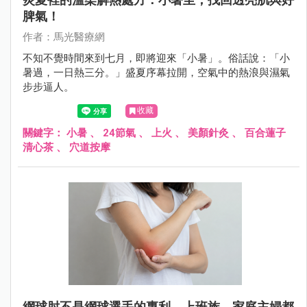
脾氣！
作者：馬光醫療網
不知不覺時間來到七月，即將迎來「小暑」。俗話說：「小
暑過，一日熱三分。」盛夏序幕拉開，空氣中的熱浪與濕氣
步步逼人。
收藏
關鍵字：
小暑
、
24節氣
、
上火
、
美顏針灸
、
百合蓮子
清心茶
、
穴道按摩
網球肘不是網球選手的專利，上班族、家庭主婦都