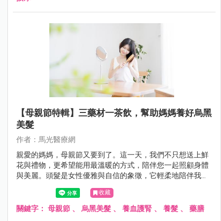
【母親節特輯】三藥材一茶飲，幫助媽媽養好烏黑
美髮
作者：馬光醫療網
親愛的媽媽，母親節又要到了。這一天，我們不只想送上鮮
花與禮物，更希望能用最溫暖的方式，陪伴您一起照顧身體
與美麗。頭髮是女性優雅與自信的象徵，它輕柔地陪伴我們
走過每一個日子。
收藏
關鍵字：
母親節
、
烏黑美髮
、
養血護腎
、
養髮
、
藥膳