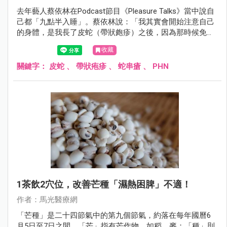
去年藝人蔡依林在Podcast節目《Pleasure Talks》當中說自
己都「九點半入睡」。蔡依林說：「我其實會開始注意自己
的身體，是我長了皮蛇（帶狀皰疹）之後，因為那時候免疫
力下降，之前幾乎每天熬夜，而從那時開始，我就發現自己
收藏
的身體不能這樣搞。」
關鍵字：
皮蛇
、
帶狀疱疹
、
蛇串瘡
、
PHN
1茶飲2穴位，改善芒種「濕熱困脾」不適！
作者：馬光醫療網
「芒種」是二十四節氣中的第九個節氣，約落在每年國曆6
月5日至7日之間。「芒」指有芒作物，如稻、麥；「種」則