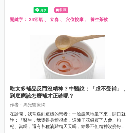
收藏
關鍵字：
24節氣
、
立春
、
穴位按摩
、
養生茶飲
吃太多補品反而沒精神？中醫說：「虛不受補」，
到底應該怎麼補才正確呢？
作者：馬光醫療網
在診間，我常遇到這樣的患者：一臉疲憊地坐下來，開口就
說：「醫生，我覺得身體很虛，這陣子花錢買了人參、枸
杞、當歸，還有各種滴雞精天天喝，結果不但精神沒變好，
反而覺得身體更重、嘴巴破皮，甚至睡不著覺。是不是補錯