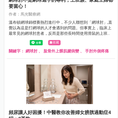
要當心！
作者：馬光醫療網
溫布頓網球錦標賽熱烈進行中，不少人聯想到「網球肘」,直
覺以為這是打網球的人才會遇到的問題。但事實上，臨床上
最常見的網球肘患者，反而是那些長時間使用滑鼠的上班
族、廚師、木工、美髮師,甚至是每天擰毛巾、提重物的家庭
收藏
主婦。
關鍵字：
網球肘
、
肱骨外上髁肌腱病變
、
手肘外側疼痛
頻尿讓人好困擾！中醫教你改善婦女膀胱過動症4