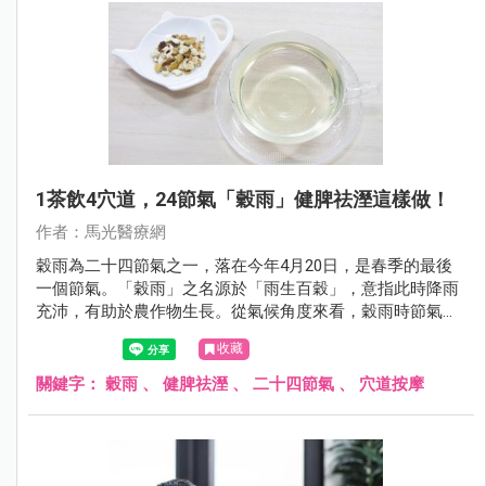
1茶飲4穴道，24節氣「穀雨」健脾祛溼這樣做！
作者：馬光醫療網
穀雨為二十四節氣之一，落在今年4月20日，是春季的最後
一個節氣。「穀雨」之名源於「雨生百穀」，意指此時降雨
充沛，有助於農作物生長。從氣候角度來看，穀雨時節氣溫
逐漸升高，濕氣明顯增加，天地之氣由春季的生發轉向夏季
收藏
的旺盛，是一個「由肝轉脾」的重要過渡期。
關鍵字：
穀雨
、
健脾祛溼
、
二十四節氣
、
穴道按摩