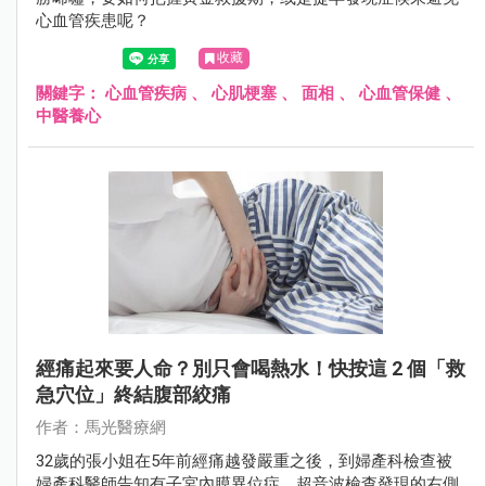
心血管疾患呢？
收藏
關鍵字：
心血管疾病
、
心肌梗塞
、
面相
、
心血管保健
、
中醫養心
經痛起來要人命？別只會喝熱水！快按這 2 個「救
急穴位」終結腹部絞痛
作者：馬光醫療網
32歲的張小姐在5年前經痛越發嚴重之後，到婦產科檢查被
婦產科醫師告知有子宮內膜異位症，超音波檢查發現的右側