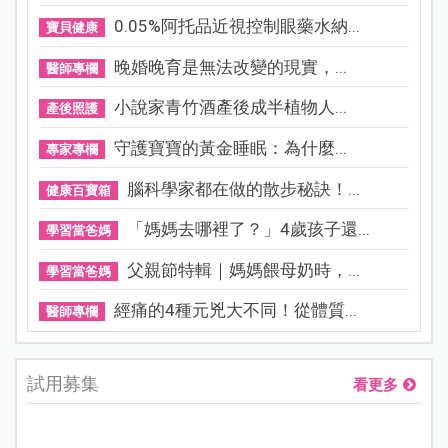
0.05%阿托品近視控制眼藥水納...
寶貝健康
晚婚晚育是無法改變的現實，...
醫師專欄
小說家青竹酒產後成半植物人...
產後照護
守護寶寶的黃金睡眠：為什麼...
專家專欄
腦科學家都在做的散步秘訣！...
健康百寶箱
「媽媽去哪裡了？」4歲孩子還...
學習當爸媽
父親節特輯｜媽媽餵母奶時，...
學習當爸媽
經痛的4種元兇大不同！從體質...
醫師專欄
試用募集
看更多