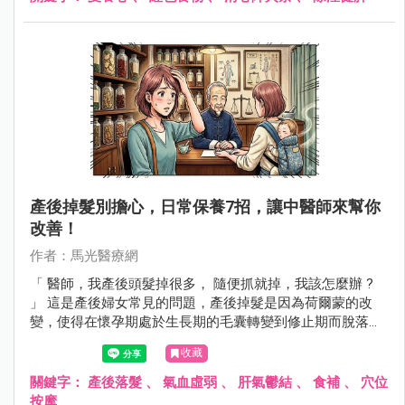
產後掉髮別擔心，日常保養7招，讓中醫師來幫你
改善！
作者：馬光醫療網
「 醫師，我產後頭髮掉很多， 隨便抓就掉，我該怎麼辦 ?
」 這是產後婦女常見的問題，產後掉髮是因為荷爾蒙的改
變，使得在懷孕期處於生長期的毛囊轉變到修止期而脫落，
通常在產後3到6個月開始，半年後會慢慢恢復，此外情緒壓
收藏
力、身心疲勞、氣血虛弱等情形會加劇產後掉髮的情況，如
果產後掉髮持續超過一年或掉髮嚴重 ，就應該尋求中醫師幫
關鍵字：
產後落髮
、
氣血虛弱
、
肝氣鬱結
、
食補
、
穴位
忙調理。
按摩