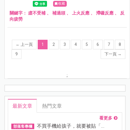
收藏
了？」其實，這通常不是補品的問題，而是您的身體「拒
絕」了這些補給。這在中醫裡有一個專有名詞，叫做——
關鍵字：
虛不受補
、
補過頭
、
上火反應
、
滯礙反應
、
反
「虛不受補」。
向疲勞
←
上一頁
1
2
3
4
5
6
7
8
9
下一頁
→
;
最新文章
熱門文章
看更多
不買手機給孩子，就要被貼「...
部落客專欄