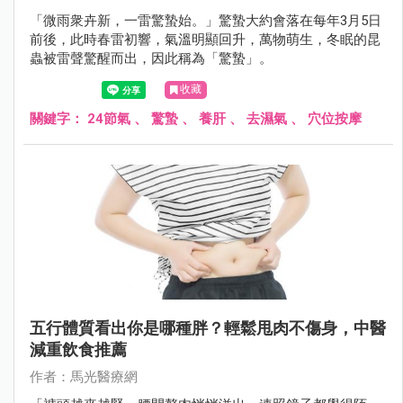
「微雨衆卉新，一雷驚蟄始。」驚蟄大約會落在每年3月5日
前後，此時春雷初響，氣溫明顯回升，萬物萌生，冬眠的昆
蟲被雷聲驚醒而出，因此稱為「驚蟄」。
收藏
關鍵字：
24節氣
、
驚蟄
、
養肝
、
去濕氣
、
穴位按摩
五行體質看出你是哪種胖？輕鬆甩肉不傷身，中醫
減重飲食推薦
作者：馬光醫療網