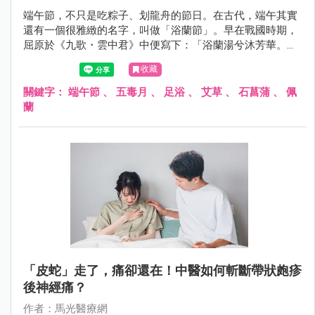
端午節，不只是吃粽子、划龍舟的節日。在古代，端午其實
還有一個很雅緻的名字，叫做「浴蘭節」。早在戰國時期，
屈原於《九歌・雲中君》中便寫下：「浴蘭湯兮沐芳華。」
《大戴禮記》也記載：「五月五日，蓄蘭為沐浴。」可見端
收藏
午以香草沐浴的習俗，至少已流傳兩千年以上。
關鍵字：
端午節
、
五毒月
、
足浴
、
艾草
、
石菖蒲
、
佩
蘭
「皮蛇」走了，痛卻還在！中醫如何斬斷帶狀皰疹
後神經痛？
作者：馬光醫療網