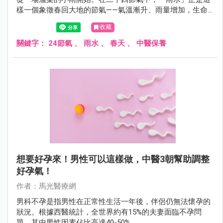
樣一個象徵春回大地的節氣——氣溫漸升、雨量增加，生命
開始流動，但濕寒仍未散去。此時若能順應天時調養身體、
收藏
安定情緒，不僅有助於健康，更能為一整年的元氣打下基
礎。
關鍵字：
24節氣
、
雨水
、
春天
、
中醫保養
想要好孕來！男性可以這樣做，中醫3朝幫助調整
好孕氣！
作者：馬光醫療網
男科不孕是指男性在正常性生活一年後，伴侶仍無法懷孕的
狀況。根據西醫統計，全世界約有15%的夫妻面臨不孕問
題，其中男性因素佔比高達40-50%。