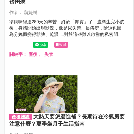
密困擾
作者： 魏婕綝
準媽咪經過280天的辛苦，終於「卸貨」了，豈料生完小孩
後，身體開始出現狀況，像是尿失禁、長痔瘡，陰道也因
為分娩而變得鬆弛、乾澀……對於這些難以啟齒的私密問
題，究竟可藉由哪些方法改善？
收藏
關鍵字：
產後
、
失禁
大熱天要怎麼進補？長期待在冷氣房要
產後照護
注意什麼？夏季坐月子生活指南