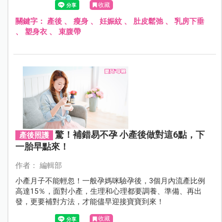
收藏
關鍵字：
產後
、
瘦身
、
妊娠紋
、
肚皮鬆弛
、
乳房下垂
、
塑身衣
、
束腹帶
驚！補錯易不孕 小產後做對這6點，下
產後照護
一胎早點來！
作者： 編輯部
小產月子不能輕忽！一般孕媽咪驗孕後，3個月內流產比例
高達15％，面對小產，生理和心理都要調養、準備、再出
發，更要補對方法，才能儘早迎接寶寶到來！
收藏