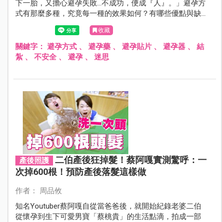
下一胎，又擔心避孕失敗…不成功，便成『人』。」避孕方
式有那麼多種，究竟每一種的效果如何？有哪些優點與缺
點？另外，有一些避孕方式我們可能以為「很安全」，但
收藏
其實卻不一定安全。有請婦產科女醫師從女性觀點出發，
分別提出安全與不安全的避孕方式，詳細回答女性心中的
關鍵字：
避孕方式
、
避孕藥
、
避孕貼片
、
避孕器
、
結
私密問題。
紮
、
不安全
、
避孕
、
迷思
二伯產後狂掉髮！蔡阿嘎實測驚呼：一
產後照護
次掉600根！預防產後落髮這樣做
作者： 周品攸
知名Youtuber蔡阿嘎自從當爸爸後，就開始紀錄老婆二伯
從懷孕到生下可愛男寶「蔡桃貴」的生活點滴，拍成一部