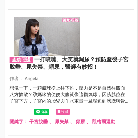
一打噴嚏、大笑就漏尿？預防產後子宮
產後照護
脫垂、尿失禁、頻尿，醫師有妙招！
作者： Angela
想像一下，一顆氣球從上往下推，壓力是不是自然往四面
八方擴散？孕媽咪的便便大腹就像這顆氣球，因膀胱位在
子宮下方，子宮內的胎兒與羊水重量一旦壓迫到膀胱與骨
盆底，就是造成頻尿、尿失禁的元凶！產後媽咪若未有足
收藏
夠休息，脆弱的骨盆底組織未能恢復正常，此時若加上腹
壓重力，容易導致子宮脫垂。如何解除這些困擾？專家教
關鍵字：
子宮脫垂
、
尿失禁
、
頻尿
、
凱格爾運動
妳這樣做。