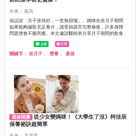
作者： 戴筠
俗話說「月子坐得好，一世無煩惱」。媽咪在坐月子期間
如果能夠攝取充足養分，讓受損器官完整修復，許多身體
問題便會不藥而癒。本文邀請醫師來分享月子期間的飲食
調養方法。
收藏
關鍵字：
坐月子
、
營養
、
產後
從少女變媽咪！《大學生了沒》柯佳辰
產後照護
保養祕訣超簡單
作者： 高旻君