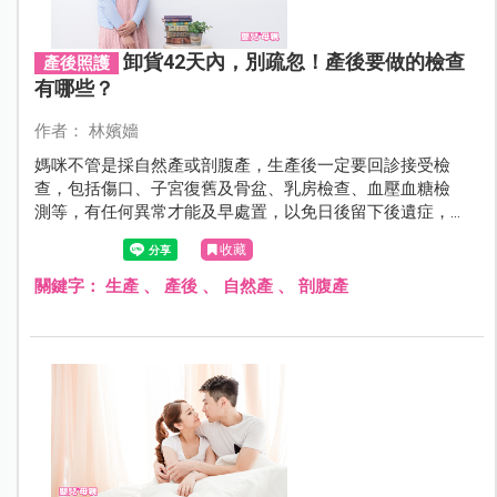
卸貨42天內，別疏忽！產後要做的檢查
產後照護
有哪些？
作者： 林嬪嬙
媽咪不管是採自然產或剖腹產，生產後一定要回診接受檢
查，包括傷口、子宮復舊及骨盆、乳房檢查、血壓血糖檢
測等，有任何異常才能及早處置，以免日後留下後遺症，
而在月子期間，媽咪也要自我警覺，建立良好生活型態，
收藏
有任何不適要及時就醫。
關鍵字：
生產
、
產後
、
自然產
、
剖腹產