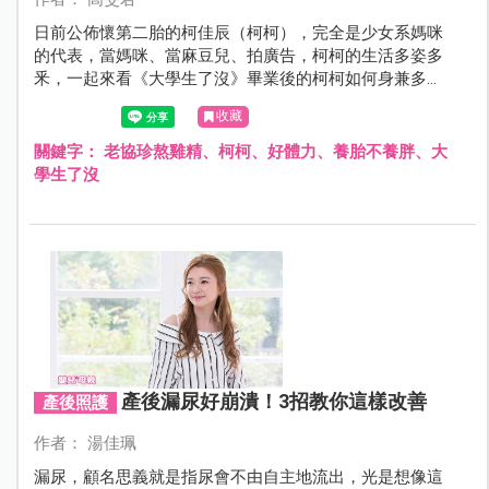
日前公佈懷第二胎的柯佳辰（柯柯），完全是少女系媽咪
的代表，當媽咪、當麻豆兒、拍廣告，柯柯的生活多姿多
釆，一起來看《大學生了沒》畢業後的柯柯如何身兼多
職，維持好體力。
收藏
關鍵字：
老協珍熬雞精、柯柯、好體力、養胎不養胖、大
學生了沒
產後漏尿好崩潰！3招教你這樣改善
產後照護
作者： 湯佳珮
漏尿，顧名思義就是指尿會不由自主地流出，光是想像這