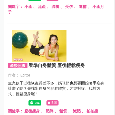
關鍵字：
小產
、
流產
、
調養
、
受孕
、
進補
、
小產月
子
看準自身體質 產後輕鬆瘦身
產後照護
作者： Editor
生完孩子以後恢復得差不多，媽咪們也想要開始著手瘦身
計畫了嗎？先找出自身的肥胖體質，才能對症、找對方
式，輕鬆瘦身喔！
收藏
關鍵字：
產後瘦身
、
肥胖
、
體質
、
減肥
、
拍拍瘦