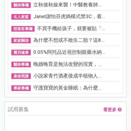
立秋後秋燥來襲！中醫教養肺...
醫師專欄
Janet謝怡芬虎媽模式禁3C，看...
名人家庭
不買手機給孩子，就要被貼「...
部落客專欄
為什麼不想或不敢生二胎？這8...
家庭關係
0.05%阿托品近視控制眼藥水納...
寶貝健康
晚婚晚育是無法改變的現實，...
醫師專欄
小說家青竹酒產後成半植物人...
產後照護
守護寶寶的黃金睡眠：為什麼...
專家專欄
試用募集
看更多