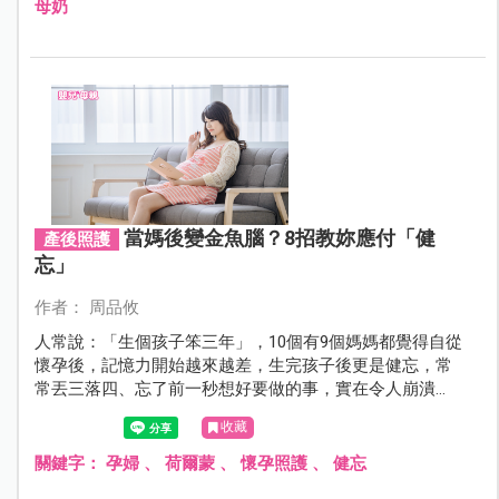
母奶
當媽後變金魚腦？8招教妳應付「健
產後照護
忘」
作者： 周品攸
人常說：「生個孩子笨三年」，10個有9個媽媽都覺得自從
懷孕後，記憶力開始越來越差，生完孩子後更是健忘，常
常丟三落四、忘了前一秒想好要做的事，實在令人崩潰…
收藏
關鍵字：
孕婦
、
荷爾蒙
、
懷孕照護
、
健忘