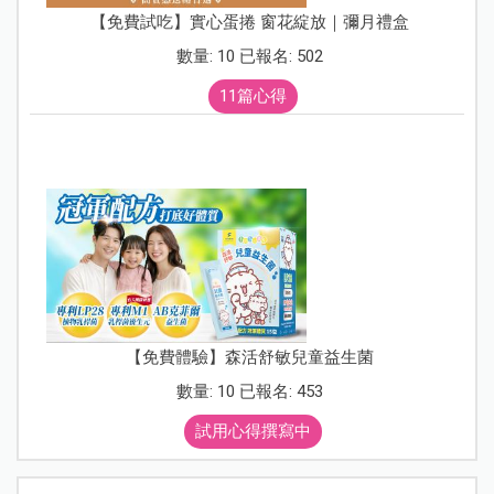
【免費試吃】實心蛋捲 窗花綻放｜彌月禮盒
數量: 10 已報名: 502
11篇心得
【免費體驗】森活舒敏兒童益生菌
數量: 10 已報名: 453
試用心得撰寫中