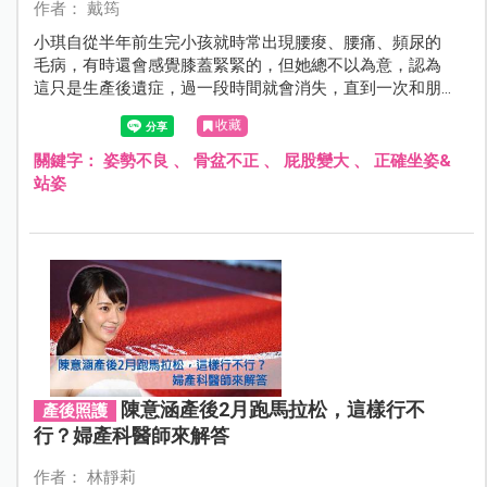
作者： 戴筠
小琪自從半年前生完小孩就時常出現腰痠、腰痛、頻尿的
毛病，有時還會感覺膝蓋緊緊的，但她總不以為意，認為
這只是生產後遺症，過一段時間就會消失，直到一次和朋
友聚餐尿失禁，她嚇得就醫檢查，才發現骨盆已經嚴重走
收藏
位，需要復健治療…
關鍵字：
姿勢不良
、
骨盆不正
、
屁股變大
、
正確坐姿&
站姿
陳意涵產後2月跑馬拉松，這樣行不
產後照護
行？婦產科醫師來解答
作者： 林靜莉