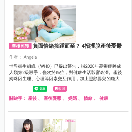
負面情緒接踵而至？ 4招擺脫產後憂鬱
產後照護
作者： Angela
世界衛生組織（WHO）已提出警告，指2020年憂鬱症將成
人類第2級殺手，僅次於癌症，對健康生活影響甚深。產後
媽咪因生理、心理等因素交互作用，加上照顧嬰兒的龐大
壓力，輕微者可能出現產後情緒低落，嚴重時惡化為產後
收藏
抑鬱症或產後精神病，不容輕忽。
關鍵字：
產後
、
產後憂鬱
、
媽媽
、
情緒
、
健康