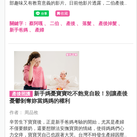
部趣味又有教育意義的影片。日前他影片透露，二伯產後
掉髮速度變超快，甚至實測洗完頭後掉了幾根頭髮，沒想
收藏
到數量驚人，令人不敢相信…
關鍵字：
蔡阿嘎
、
二伯
、
產後
、
落髮
、
產後掉髮
、
新手爸媽
、
產婦
新手媽憂寶寶吃不飽竟自殺！別讓產後
產後照護
憂鬱剝奪妳當媽媽的權利
作者： 周品攸
辛苦生下寶寶後，正是新手爸媽考驗的開始，尤其是產婦
不僅要餵奶，還要想辦法安撫寶寶的情緒，使得媽媽們心
力交瘁，寶寶哭自己也跟著大哭。台灣不時發生產婦因壓