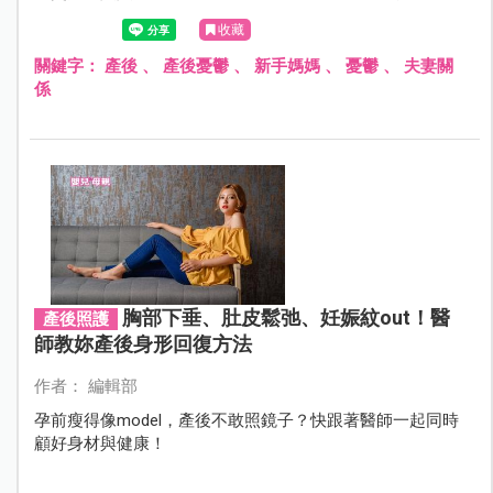
力過大，罹患產後憂鬱帶著小孩自殺的案例，而近期英國
收藏
也傳出新手媽媽因過度自責而自殺身亡的悲劇….
關鍵字：
產後
、
產後憂鬱
、
新手媽媽
、
憂鬱
、
夫妻關
係
胸部下垂、肚皮鬆弛、妊娠紋out！醫
產後照護
師教妳產後身形回復方法
作者： 編輯部
孕前瘦得像model，產後不敢照鏡子？快跟著醫師一起同時
顧好身材與健康！