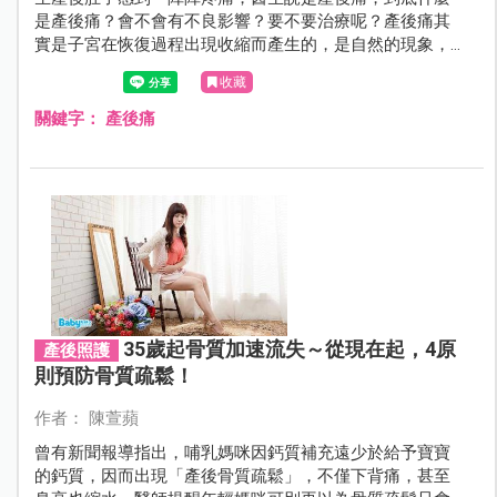
是產後痛？會不會有不良影響？要不要治療呢？產後痛其
實是子宮在恢復過程出現收縮而產生的，是自然的現象，
媽咪們只要多了解，並懂得正確分辨產後的各種疼痛，不
收藏
需要太擔心。
關鍵字：
產後痛
35歲起骨質加速流失～從現在起，4原
產後照護
則預防骨質疏鬆！
作者： 陳萱蘋
曾有新聞報導指出，哺乳媽咪因鈣質補充遠少於給予寶寶
的鈣質，因而出現「產後骨質疏鬆」，不僅下背痛，甚至