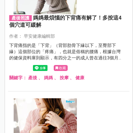
媽媽最煩惱的下背痛有解了！多按這4
產後照護
個穴道可緩解
作者： 早安健康編輯部
下背痛指的是「下背」（背部肋骨下緣以下，至臀部下
緣）這個部位的「疼痛」，也就是俗稱的腰痛，根據台灣
的健保資料庫則顯示，有四分之一的成人曾在過往3個月中
經歷一次下背痛，尤其是許多因工作需求，不得不長時間
收藏
維持坐姿或站姿的人，若是姿勢不正確，或維持同一姿勢
過久，往往導致肌肉痠痛，腰痠背痛也就找上門了。
關鍵字：
產後
、
媽媽
、
按摩
、
健康