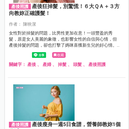
產後狂掉髮，別驚慌！６大ＱＡ＋３方
產後照護
向教妳正確護髮！
作者： 陳映潔
女性對於掉髮的問題，比男性更加在意！一頭豐盈的秀
髮，原是女人美麗的象徵，也影響女性的自信與心情，但
產後掉髮的問題，卻也打擊了媽咪喜獲新生兒的好心情。
到底為什麼生了孩子，頭髮會掉得這麼厲害？該怎麼照護
收藏
呢？
關鍵字：
產後
、
產婦
、
掉髮
、
頭髮
、
產後照護
產後瘦身一週5日食譜，營養師教妳1個
產後照護