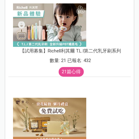
【試用募集】Richell利其爾 T.L.I第二代乳牙刷系列
數量: 21 已報名: 432
21篇心得