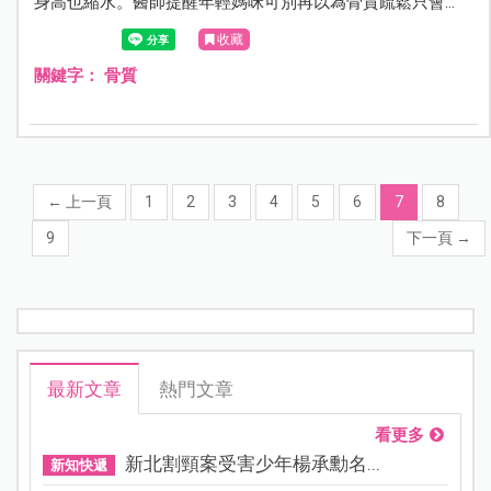
身高也縮水。醫師提醒年輕媽咪可別再以為骨質疏鬆只會
發生在年長的更年期女性身上，哺乳期也是骨質快速流失
收藏
的階段，應儘早存骨本防骨鬆！
關鍵字：
骨質
←
上一頁
1
2
3
4
5
6
7
8
9
下一頁
→
最新文章
熱門文章
看更多
新北割頸案受害少年楊承勳名...
新知快遞