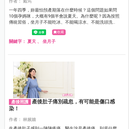
作者： 戴筠
一年四季，妳最怕預產期落在什麼時候？這個問題如果問
10個孕媽咪，大概有9個半會說夏天。為什麼呢？因為按照
傳統習俗，坐月子不能吃冰、不能喝涼水、不能洗頭洗
澡、不能吹風，還要服用麻油、老薑、米酒燉補的藥膳，
收藏
對於身處亞熱帶的台灣產婦而言，說是酷刑也不為過。不
想讓自己那麼煎熬，又擔心踩到坐月子的地雷，該怎麼
關鍵字：
夏天
、
坐月子
辦？本文邀請中西醫專家針對食、衣、住、行、樂等5大領
域為媽咪們提供夏天坐月子的「涼」方，讓妳坐月子也能
清爽一夏！
產後肚子痛別疏忽，有可能是傷口感
產後照護
染！
作者： 林嬪嬙
生產後肚子感到一陣陣疼痛，醫生說是產後痛，到底什麼