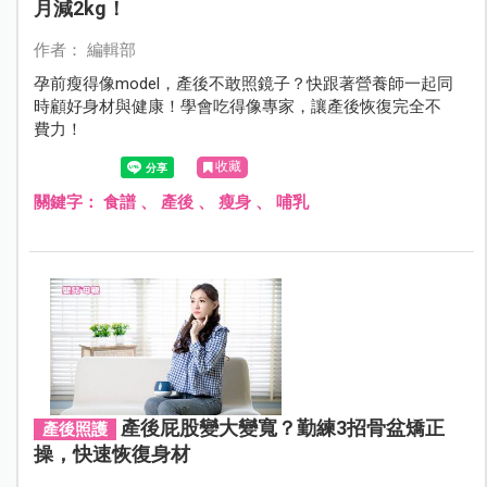
月減2kg！
作者： 編輯部
孕前瘦得像model，產後不敢照鏡子？快跟著營養師一起同
時顧好身材與健康！學會吃得像專家，讓產後恢復完全不
費力！
收藏
關鍵字：
食譜
、
產後
、
瘦身
、
哺乳
產後屁股變大變寬？勤練3招骨盆矯正
產後照護
操，快速恢復身材