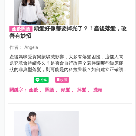
頭髮好像都要掉光了？！產後落髮，改
產後照護
善有妙招
作者： Angela
產後媽咪受賀爾蒙驟減影響，大多有落髮困擾，這惱人問
題究竟會持續多久？是否會自行改善？若伴隨哪些臨床症
狀的非典型落髮，則可能是內科拉警報？如何建立正確護
髮習慣、搶救搖搖欲墜的三千煩惱絲，有請專業皮膚科醫
收藏
師告訴妳。
關鍵字：
產後
、
照護
、
頭髮
、
掉髮
、
洗頭