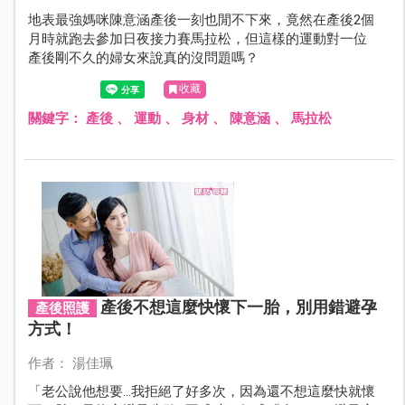
地表最強媽咪陳意涵產後一刻也閒不下來，竟然在產後2個
月時就跑去參加日夜接力賽馬拉松，但這樣的運動對一位
產後剛不久的婦女來說真的沒問題嗎？
收藏
關鍵字：
產後
、
運動
、
身材
、
陳意涵
、
馬拉松
產後不想這麼快懷下一胎，別用錯避孕
產後照護
方式！
作者： 湯佳珮
「老公說他想要…我拒絕了好多次，因為還不想這麼快就懷