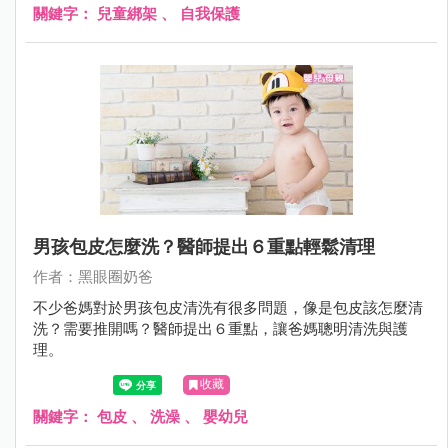
關鍵字：
兒童綁架
、
自我保護
男孩包皮怎麼洗？醫師提出６重點輕鬆清理
作者：黑眼圈奶爸
不少爸媽對於男孩包皮清洗有很多問題，像是包皮該怎麼清
洗？需要推開嗎？醫師提出６重點，讓爸媽聰明清洗與護
理。
收藏
關鍵字：
包皮
、
洗澡
、
嬰幼兒