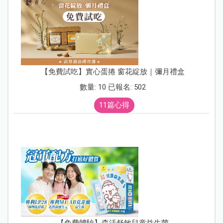
【免費試吃】實心蛋捲 窗花綻放｜彌月禮盒
數量: 10 已報名: 502
11篇心得