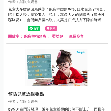
作者：黑眼圈奶爸
兒童大多數是因為感染了皰疹性齒齦炎後, 口水充滿了病毒，
吃手指之後，感染進入手指上，就像大人的臭嘴角（皰疹性
嘴唇炎），會偶爾反覆出現，尤其是在抵抗力下降的時候，
會癢又痛。
收藏
關鍵字：
皰疹性指頭炎
、
嬰幼兒
、
生長發育
預防兒童近視要點
作者：黑眼圈奶爸
奶爸Dr.在門診發現，近年兒童近視的比例不斷上升，而且年