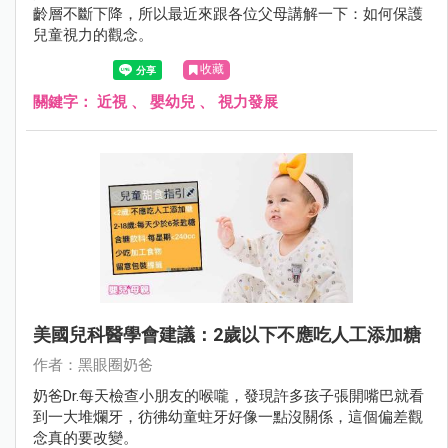
齡層不斷下降，所以最近來跟各位父母講解一下：如何保護
兒童視力的觀念。
收藏
關鍵字：
近視
、
嬰幼兒
、
視力發展
美國兒科醫學會建議：2歲以下不應吃人工添加糖
作者：黑眼圈奶爸
奶爸Dr.每天檢查小朋友的喉嚨，發現許多孩子張開嘴巴就看
到一大堆爛牙，彷彿幼童蛀牙好像一點沒關係，這個偏差觀
念真的要改變。