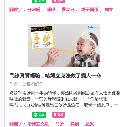
收藏
關鍵字：
分房睡
、
睡眠
、
嬰幼兒
、
親子關係
、
獨立
門診真實經驗，哈姆立克法救了病人一命
作者：黑眼圈奶爸
奶爸Dr.看診到一半的時候，突然間聽到候診區有人發出像要
嘔吐的聲音，一旁的母親慌張地大聲問：「你是想吐
嗎?」。我跟護理師走出去候診區查看，發現一個女孩，一
手捏著自己的喉嚨，另外一手像是溺水般在空中抓東西，好
收藏
像很辛苦，在掙扎一樣，沒有辦法說話呼吸，雙腳站不穩，
不斷地亂抓，想要拼命呼吸、求救。
關鍵字：
哈姆立克法
、
門診
、
異物
、
急救