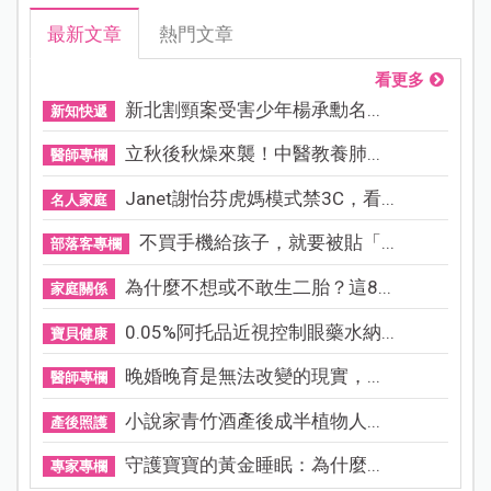
最新文章
熱門文章
看更多
新北割頸案受害少年楊承勳名...
新知快遞
立秋後秋燥來襲！中醫教養肺...
醫師專欄
Janet謝怡芬虎媽模式禁3C，看...
名人家庭
不買手機給孩子，就要被貼「...
部落客專欄
為什麼不想或不敢生二胎？這8...
家庭關係
0.05%阿托品近視控制眼藥水納...
寶貝健康
晚婚晚育是無法改變的現實，...
醫師專欄
小說家青竹酒產後成半植物人...
產後照護
守護寶寶的黃金睡眠：為什麼...
專家專欄