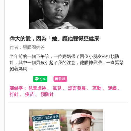
偉大的愛，因為「她」讓他變得更健康
作者：黑眼圈奶爸
半年前的一個下午診，一位媽媽帶了兩位小朋友來打預防
針，其中一個男孩引起了我的注意，他眼神呆滯，一直緊緊
抱著媽媽......
收藏
關鍵字：
兒童虐待
、
孤兒
、
語言發展
、
互動
、
遲緩
、
打針
、
疫苗
、
預防針