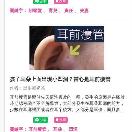
收藏
長，總是慢慢會看到成果的。
關鍵字：
綁頭髮
、
育兒
、
責任
、
夫妻
孩子耳朵上面出現小凹洞？當心是耳前瘻管
作者：黑眼圈奶爸
耳前瘻管是屬於先天構造異常的一種，發生的原因是在胚胎
時期鰓弓融合不全所導致，大部分發生在耳朵耳廓的前方，
少數在耳廓裡面或者在耳朵後方。大部分是單側，而且多發
生在右邊。
收藏
關鍵字：
耳前瘻管
、
耳朵
、
凹洞