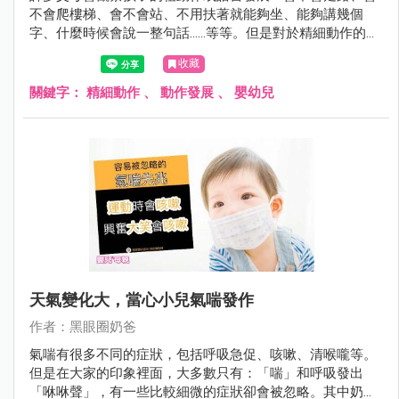
不會爬樓梯、會不會站、不用扶著就能夠坐、能夠講幾個
字、什麼時候會說一整句話……等等。但是對於精細動作的觀
察，較容易忽略。
收藏
關鍵字：
精細動作
、
動作發展
、
嬰幼兒
天氣變化大，當心小兒氣喘發作
作者：黑眼圈奶爸
氣喘有很多不同的症狀，包括呼吸急促、咳嗽、清喉嚨等。
但是在大家的印象裡面，大多數只有：「喘」和呼吸發出
「咻咻聲」，有一些比較細微的症狀卻會被忽略。其中奶爸