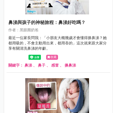
鼻涕與孩子的神秘旅程：鼻涕好吃嗎？
作者：黑眼圈奶爸
最近一位家長問我：「小朋友大概幾歲才會懂得擤鼻涕？她
都用吸的，不會主動用出來，都用吞的」這次就來跟大家分
享有關清洗鼻涕的年齡。
收藏
關鍵字：
鼻涕
、
鼻子
、
感冒
、
擤鼻涕