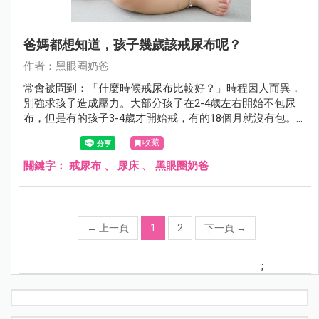
爸媽都想知道，孩子幾歲該戒尿布呢？
作者：黑眼圈奶爸
常會被問到：「什麼時候戒尿布比較好？」時程因人而異，
別強求孩子造成壓力。大部分孩子在2-4歳左右開始不包尿
布，但是有的孩子3-4歲才開始戒，有的18個月就沒有包。
每個孩子都不一樣，等他準備好。
收藏
關鍵字：
戒尿布
、
尿床
、
黑眼圈奶爸
←
上一頁
1
2
下一頁
→
;