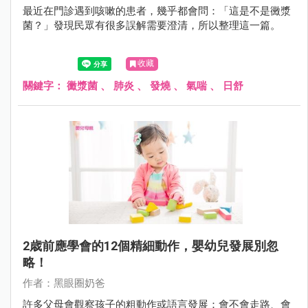
最近在門診遇到咳嗽的患者，幾乎都會問：「這是不是黴漿
菌？」發現民眾有很多誤解需要澄清，所以整理這一篇。
收藏
關鍵字：
黴漿菌
、
肺炎
、
發燒
、
氣喘
、
日舒
2歳前應學會的12個精細動作，嬰幼兒發展別忽
略！
作者：黑眼圈奶爸
許多父母會觀察孩子的粗動作或語言發展：會不會走路、會