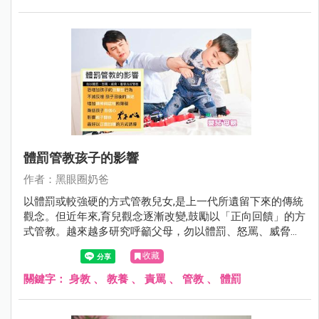
體罰管教孩子的影響
作者：黑眼圈奶爸
以體罰或較強硬的方式管教兒女,是上一代所遺留下來的傳統
觀念。但近年來,育兒觀念逐漸改變,鼓勵以「正向回饋」的方
式管教。越來越多研究呼籲父母，勿以體罰、怒罵、威脅、
羞辱方式管教孩子。
收藏
關鍵字：
身教
、
教養
、
責罵
、
管教
、
體罰