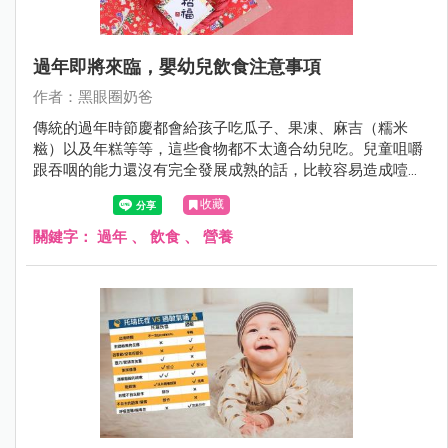
過年即將來臨，嬰幼兒飲食注意事項
作者：黑眼圈奶爸
傳統的過年時節慶都會給孩子吃瓜子、果凍、麻吉（糯米
糍）以及年糕等等，這些食物都不太適合幼兒吃。兒童咀嚼
跟吞咽的能力還沒有完全發展成熟的話，比較容易造成噎住
窒息的意外發生，這一點父母跟家長長輩們，要特別留意還
收藏
有事先跟長輩溝通好。
關鍵字：
過年
、
飲食
、
營養