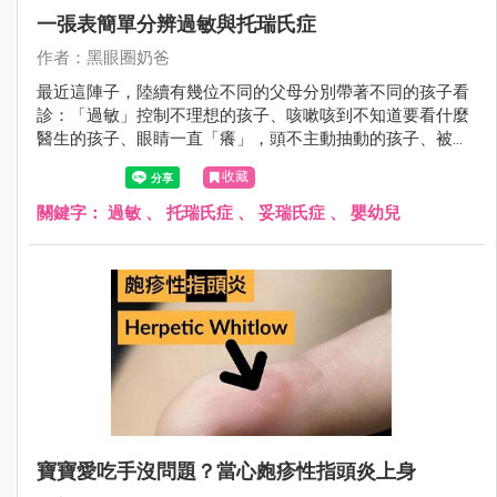
一張表簡單分辨過敏與托瑞氏症
作者：黑眼圈奶爸
最近這陣子，陸續有幾位不同的父母分別帶著不同的孩子看
診：「過敏」控制不理想的孩子、咳嗽咳到不知道要看什麼
醫生的孩子、眼睛一直「癢」，頭不主動抽動的孩子、被別
的醫師診斷為「托瑞氏」，但是父母對診斷有所疑慮的孩
收藏
子。
關鍵字：
過敏
、
托瑞氏症
、
妥瑞氏症
、
嬰幼兒
寶寶愛吃手沒問題？當心皰疹性指頭炎上身