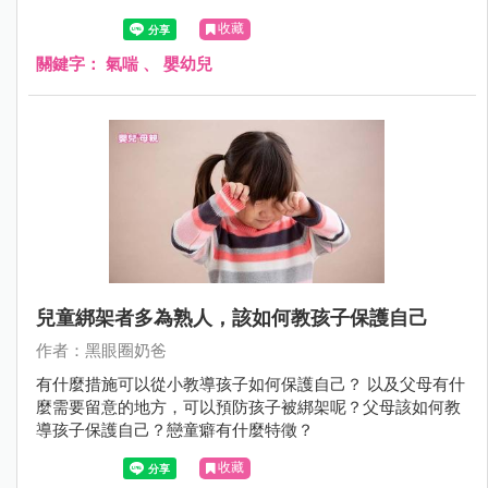
Dr.的觀察「運動時候會咳嗽」和「笑得太厲害的時候會咳
收藏
嗽」是最容易被父母忽略的。
關鍵字：
氣喘
、
嬰幼兒
兒童綁架者多為熟人，該如何教孩子保護自己
作者：黑眼圈奶爸
有什麼措施可以從小教導孩子如何保護自己？ 以及父母有什
麼需要留意的地方，可以預防孩子被綁架呢？父母該如何教
導孩子保護自己？戀童癖有什麼特徵？
收藏