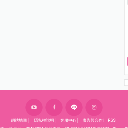
網站地圖
│
隱私權說明
│
客服中心
│
廣告與合作
|
RSS