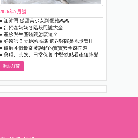
2026年7月號
● 謝沛恩 從甜美少女到優雅媽媽
● 剖婦產媽媽各階段照護大全
● 產檢與生產醫院怎麼選？
● 好醫師５大檢驗標準 選對醫院是風險管理
● 破解４個最常被誤解的寶寶安全感問題
● 藥膳、茶飲、日常保養 中醫觀點看產後掉髮
雜誌訂閱