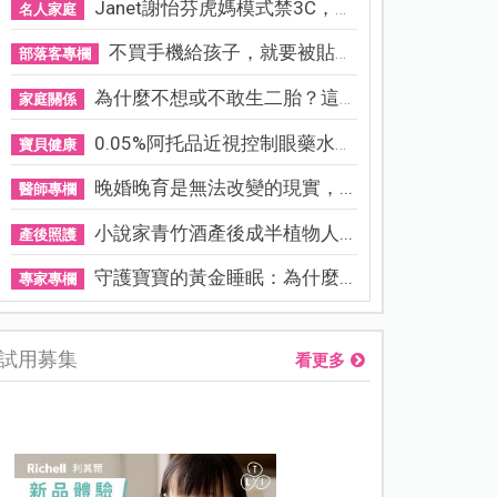
Janet謝怡芬虎媽模式禁3C，看...
名人家庭
不買手機給孩子，就要被貼「...
部落客專欄
為什麼不想或不敢生二胎？這8...
家庭關係
0.05%阿托品近視控制眼藥水納...
寶貝健康
晚婚晚育是無法改變的現實，...
醫師專欄
小說家青竹酒產後成半植物人...
產後照護
守護寶寶的黃金睡眠：為什麼...
專家專欄
試用募集
看更多