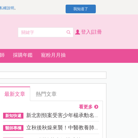
私權說明
。
我知道了
登入|註冊
師
採購年鑑
寵粉月月抽
最新文章
熱門文章
看更多
新北割頸案受害少年楊承勳名...
新知快遞
立秋後秋燥來襲！中醫教養肺...
醫師專欄