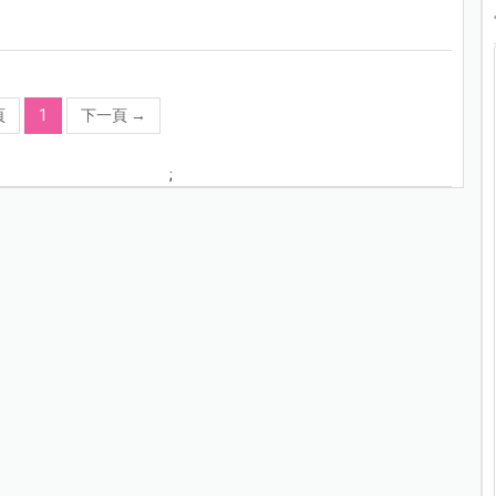
頁
1
下一頁
→
;