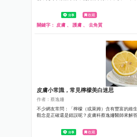
收藏
關鍵字：
皮膚
、
護膚
、
去角質
皮膚小常識，常見檸檬美白迷思
作者：蔡逸姍
不少網友常問：「檸檬（或萊姆）含有豐富的維生
觀念是正確還是錯誤呢？皮膚科蔡逸姍醫師來解
收藏