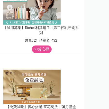
【試用募集】Richell利其爾 T.L.I第二代乳牙刷系
列
數量: 21 已報名: 432
21篇心得
【免費試吃】實心蛋捲 窗花綻放｜彌月禮盒