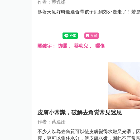
作者：蔡逸姍
趁著天氣好時最適合帶孩子到到郊外走走了！若
收藏
關鍵字：
防曬
、
嬰幼兒
、
曬傷
皮膚小常識，破解去角質常見迷思
作者：蔡逸姍
不少人以為去角質可以使皮膚變得水嫩又光滑，
侵，更可以鎖住水分，使皮膚水嫩，因此不宜常