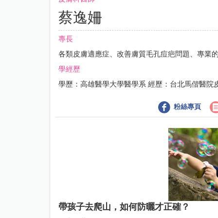
蔡逸姍
專長
各類皮膚適應症、改善膚質毛孔痘疤問題、專業
學經歷
學歷：高雄醫學大學醫學系 經歷：台北馬偕醫院
粉絲專頁
帶孩子去爬山，如何防曬才正確？