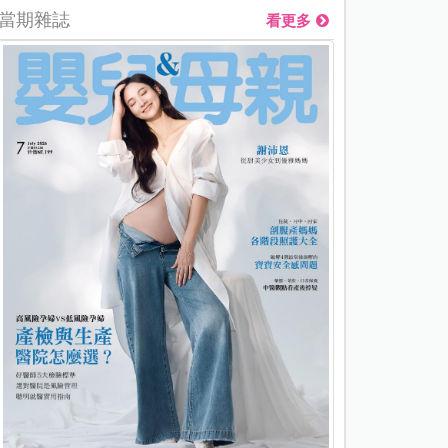
當期雜誌
看更多