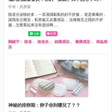
作者：吳彥蓁
陰道分泌物好多，一直濕濕黏黏的好不舒服， 老是癢癢的，
讓我坐立難安，私密處又反覆感染， 這種難言之隱的不舒
服，怎麼看起來沒有盡頭啊.......
收藏
關鍵字：
陰道
、
陰道炎
、
細菌感染
、
黴菌感染
、
滴蟲感
染
神秘的排卵期：卵子你到哪兒了？？