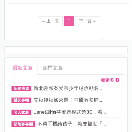
←
上一頁
1
下一頁
→
;
最新文章
熱門文章
看更多
新北割頸案受害少年楊承勳名...
新知快遞
立秋後秋燥來襲！中醫教養肺...
醫師專欄
Janet謝怡芬虎媽模式禁3C，看...
名人家庭
不買手機給孩子，就要被貼「...
部落客專欄