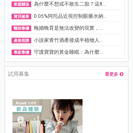
為什麼不想或不敢生二胎？這8...
家庭關係
0.05%阿托品近視控制眼藥水納...
寶貝健康
晚婚晚育是無法改變的現實，...
醫師專欄
小說家青竹酒產後成半植物人...
產後照護
守護寶寶的黃金睡眠：為什麼...
專家專欄
試用募集
看更多