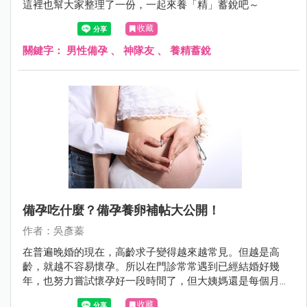
這裡也幫大家整理了一份，一起來養「精」蓄銳吧～
收藏
關鍵字：
男性備孕
、
神隊友
、
養精蓄銳
備孕吃什麼？備孕養卵補帖大公開！
作者：吳彥蓁
在普遍晚婚的現在，高齡求子變得越來越常見。但越是高
齡，就越不容易懷孕。所以在門診常常遇到已經結婚好幾
年，也努力嘗試懷孕好一段時間了，但大姨媽還是每個月規
則來say hello。
收藏