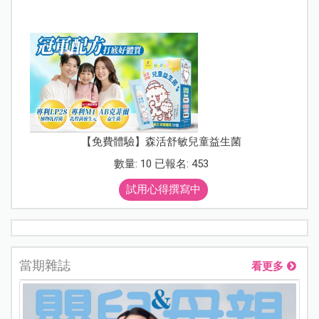
【免費體驗】森活舒敏兒童益生菌
數量: 10 已報名: 453
試用心得撰寫中
當期雜誌
看更多