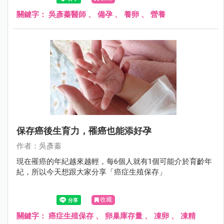
關鍵字：
吳彥蓁醫師
、
備孕
、
養卵
、
營養
保存癌後生育力，罹癌也能添好孕
作者：吳彥蓁
現在罹癌的年紀越來越輕，每6個人就有1個可能介於育齡年
紀，所以今天想跟大家分享「癌症生殖保存」
收藏
關鍵字：
癌症生殖保存
、
卵巢庫存量
、
凍卵
、
凍精