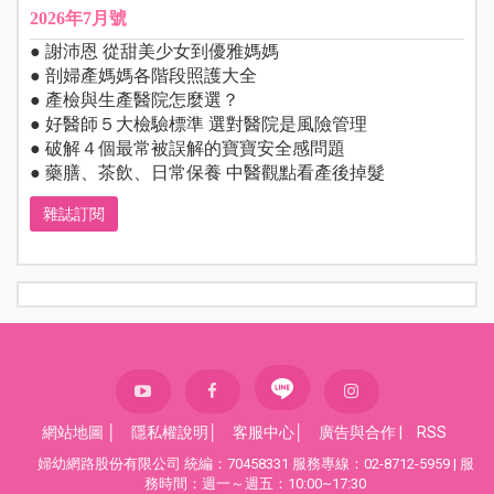
2026年7月號
● 謝沛恩 從甜美少女到優雅媽媽
● 剖婦產媽媽各階段照護大全
● 產檢與生產醫院怎麼選？
● 好醫師５大檢驗標準 選對醫院是風險管理
● 破解４個最常被誤解的寶寶安全感問題
● 藥膳、茶飲、日常保養 中醫觀點看產後掉髮
雜誌訂閱
網站地圖
│
隱私權說明
│
客服中心
│
廣告與合作
|
RSS
婦幼網路股份有限公司 統編：70458331 服務專線：02-8712-5959 | 服
務時間：週一～週五：10:00~17:30