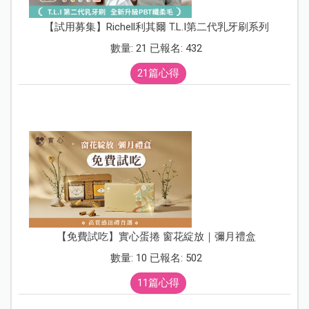
【試用募集】Richell利其爾 T.L.I第二代乳牙刷系列
數量: 21 已報名: 432
21篇心得
【免費試吃】實心蛋捲 窗花綻放｜彌月禮盒
數量: 10 已報名: 502
11篇心得