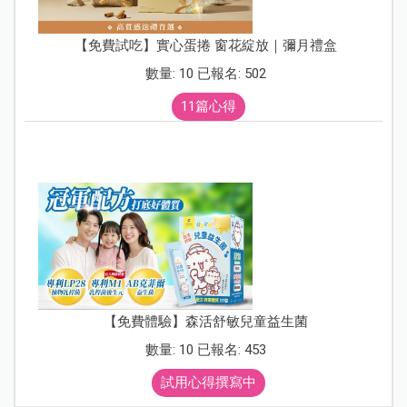
【免費試吃】實心蛋捲 窗花綻放｜彌月禮盒
數量: 10 已報名: 502
11篇心得
【免費體驗】森活舒敏兒童益生菌
數量: 10 已報名: 453
試用心得撰寫中