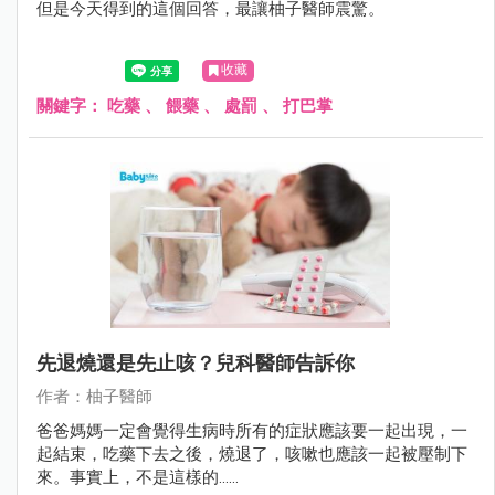
但是今天得到的這個回答，最讓柚子醫師震驚。
收藏
關鍵字：
吃藥
、
餵藥
、
處罰
、
打巴掌
先退燒還是先止咳？兒科醫師告訴你
作者：柚子醫師
爸爸媽媽一定會覺得生病時所有的症狀應該要一起出現，一
起結束，吃藥下去之後，燒退了，咳嗽也應該一起被壓制下
來。事實上，不是這樣的......