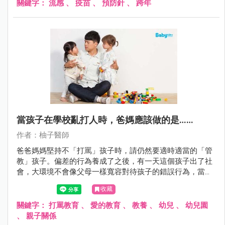
關鍵字：
流感
、
疫苗
、
預防針
、
跨年
當孩子在學校亂打人時，爸媽應該做的是……
作者：柚子醫師
爸爸媽媽堅持不「打罵」孩子時，請仍然要適時適當的「管
教」孩子。偏差的行為養成了之後，有一天這個孩子出了社
會，大環境不會像父母一樣寬容對待孩子的錯誤行為，當孩
子發現社會上的人不像以前一樣好欺負時，放心好了，孩子
收藏
還是有情緒的發洩出口的……他會回家欺負爸爸媽媽……
關鍵字：
打罵教育
、
愛的教育
、
教養
、
幼兒
、
幼兒園
、
親子關係