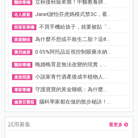
立秋後秋燥來襲！中醫教養肺...
醫師專欄
Janet謝怡芬虎媽模式禁3C，看...
名人家庭
不買手機給孩子，就要被貼「...
部落客專欄
為什麼不想或不敢生二胎？這8...
家庭關係
0.05%阿托品近視控制眼藥水納...
寶貝健康
晚婚晚育是無法改變的現實，...
醫師專欄
小說家青竹酒產後成半植物人...
產後照護
守護寶寶的黃金睡眠：為什麼...
專家專欄
腦科學家都在做的散步秘訣！...
健康百寶箱
試用募集
看更多