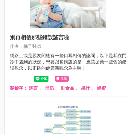
別再相信那些錯誤謠言啦
作者：柚子醫師
網路上或是親友間總有一些口耳相傳的訛聞，以下是我在門
診中遇到的狀況，想要跟爸媽說的是，應該拋棄一些舊的錯
誤觀念，以正確的健康新觀念為主喔！
收藏
關鍵字：
謠言
、
母奶
、
副食品
、
果汁
、
蜂蜜