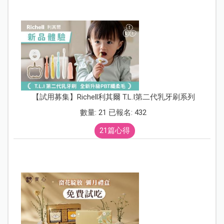
【試用募集】Richell利其爾 T.L.I第二代乳牙刷系列
數量: 21 已報名: 432
21篇心得