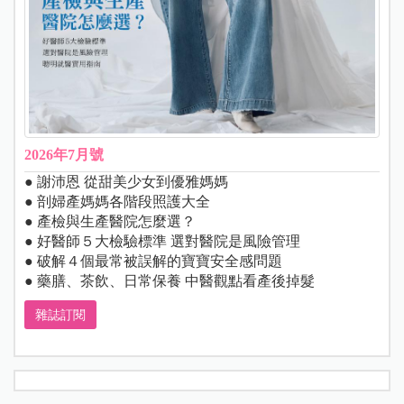
2026年7月號
● 謝沛恩 從甜美少女到優雅媽媽
● 剖婦產媽媽各階段照護大全
● 產檢與生產醫院怎麼選？
● 好醫師５大檢驗標準 選對醫院是風險管理
● 破解４個最常被誤解的寶寶安全感問題
● 藥膳、茶飲、日常保養 中醫觀點看產後掉髮
雜誌訂閱