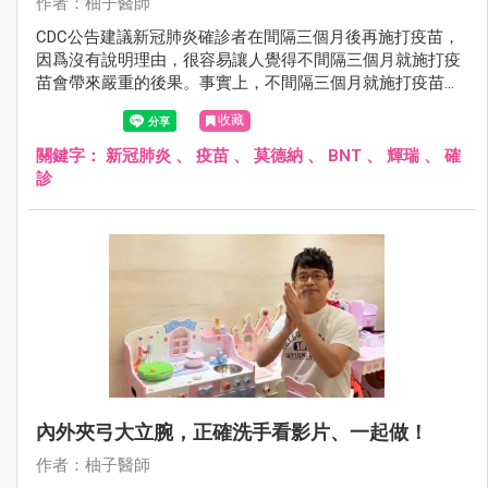
作者：柚子醫師
CDC公告建議新冠肺炎確診者在間隔三個月後再施打疫苗，
因爲沒有說明理由，很容易讓人覺得不間隔三個月就施打疫
苗會帶來嚴重的後果。事實上，不間隔三個月就施打疫苗並
不會傷害身體，只是浪費了疫苗的防護力。
收藏
關鍵字：
新冠肺炎
、
疫苗
、
莫德納
、
BNT
、
輝瑞
、
確
診
內外夾弓大立腕，正確洗手看影片、一起做！
作者：柚子醫師