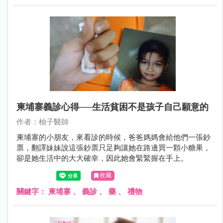
柬埔寨義診心得──生活貧困不是孩子自己願意的
作者：柚子醫師
柬埔寨的小朋友，來看診的時候，爸爸媽媽會給他們一張鈔
票，翻譯妹妹說這張鈔票只足夠讓她在路邊買一顆小糖果，
卻是她生活中的大大確幸，因此她會緊緊握在手上。
收藏
關鍵字：
柬埔寨
、
義診
、
藥
、
禮物